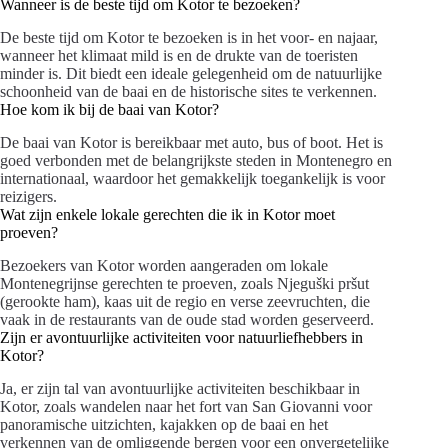
Wanneer is de beste tijd om Kotor te bezoeken?
De beste tijd om Kotor te bezoeken is in het voor- en najaar,
wanneer het klimaat mild is en de drukte van de toeristen
minder is. Dit biedt een ideale gelegenheid om de natuurlijke
schoonheid van de baai en de historische sites te verkennen.
Hoe kom ik bij de baai van Kotor?
De baai van Kotor is bereikbaar met auto, bus of boot. Het is
goed verbonden met de belangrijkste steden in Montenegro en
internationaal, waardoor het gemakkelijk toegankelijk is voor
reizigers.
Wat zijn enkele lokale gerechten die ik in Kotor moet
proeven?
Bezoekers van Kotor worden aangeraden om lokale
Montenegrijnse gerechten te proeven, zoals Njeguški pršut
(gerookte ham), kaas uit de regio en verse zeevruchten, die
vaak in de restaurants van de oude stad worden geserveerd.
Zijn er avontuurlijke activiteiten voor natuurliefhebbers in
Kotor?
Ja, er zijn tal van avontuurlijke activiteiten beschikbaar in
Kotor, zoals wandelen naar het fort van San Giovanni voor
panoramische uitzichten, kajakken op de baai en het
verkennen van de omliggende bergen voor een onvergetelijke