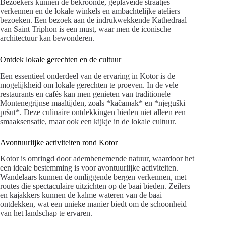
Bezoekers kunnen de bekroonde, geplaveide straatjes
verkennen en de lokale winkels en ambachtelijke ateliers
bezoeken. Een bezoek aan de indrukwekkende Kathedraal
van Saint Triphon is een must, waar men de iconische
architectuur kan bewonderen.
Ontdek lokale gerechten en de cultuur
Een essentieel onderdeel van de ervaring in Kotor is de
mogelijkheid om lokale gerechten te proeven. In de vele
restaurants en cafés kan men genieten van traditionele
Montenegrijnse maaltijden, zoals *kačamak* en *njeguški
pršut*. Deze culinaire ontdekkingen bieden niet alleen een
smaaksensatie, maar ook een kijkje in de lokale cultuur.
Avontuurlijke activiteiten rond Kotor
Kotor is omringd door adembenemende natuur, waardoor het
een ideale bestemming is voor avontuurlijke activiteiten.
Wandelaars kunnen de omliggende bergen verkennen, met
routes die spectaculaire uitzichten op de baai bieden. Zeilers
en kajakkers kunnen de kalme wateren van de baai
ontdekken, wat een unieke manier biedt om de schoonheid
van het landschap te ervaren.