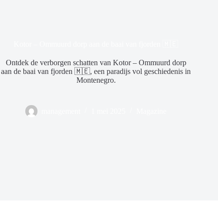
Kotor – Ommuurd dorp aan de baai van fjorden 🇲🇪
Ontdek de verborgen schatten van Kotor – Ommuurd dorp
aan de baai van fjorden 🇲🇪, een paradijs vol geschiedenis in
Montenegro.
management
1 mei 2025
Magazine