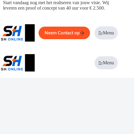
Ga
Start vandaag nog met het realiseren van jouw visie. Wij
naar
leveren een proof of concept van 40 uur voor € 2.500.
de
inhoud
Home
Service
Over ons
Menu
Magazi
Neem Contact op
Menu