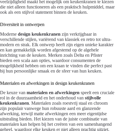
veelzijdigheid maakt het mogelijk om keukenkranen te kiezen
die niet alleen functioneren als een praktisch hulpmiddel, maar
ook als een stijlvol statement binnen de keuken.
Diversiteit in ontwerpen
Moderne
design keukenkranen
zijn verkrijgbaar in
verschillende stijlen, variërend van klassiek en retro tot ultra-
modern en strak. Elk ontwerp heeft zijn eigen unieke karakter
en kan gemakkelijk worden afgestemd op de algehele
inrichting van de keuken. Merken zoals Delta en Pfister
bieden een scala aan opties, waardoor consumenten de
mogelijkheid hebben om een kraan te vinden die perfect past
bij hun persoonlijke smaak en de sfeer van hun keuken.
Materialen en afwerkingen in design keukenkranen
De keuze van
materialen en afwerkingen
speelt een cruciale
rol in de duurzaamheid en het onderhoud van
stijlvolle
keukenkranen
. Materialen zoals roestvrij staal en chroom
zijn populair vanwege hun robuuste aard en glanzende
afwerking, terwijl matte afwerkingen een meer eigentijdse
uitstraling bieden. Het kiezen van de juiste combinatie van
materialen kan helpen bij het creëren van een samenhangend
geheel, waardoor elke keuken er niet alleen prachtig uitziet,