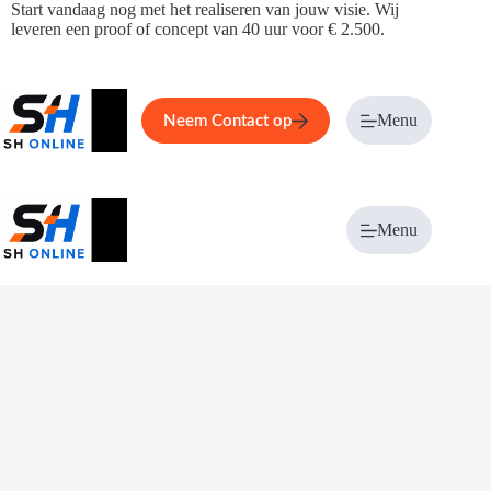
Ga
Start vandaag nog met het realiseren van jouw visie. Wij
naar
leveren een proof of concept van 40 uur voor € 2.500.
de
inhoud
Home
Service
Over ons
Menu
Magazi
Neem Contact op
Menu