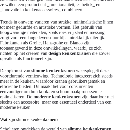
ze willen een product dat _functionaliteit, esthetiek_ en
_innovatie in keukenaccessoires_ combineert.
Trends in ontwerp variëren van strakke, minimalistische lijnen
tot meer gedurfde en artistieke vormen. Het gebruik van
hoogwaardige materialen, zoals roestvrij staal en messing,
zorgt voor een lange levensduur bij aantrekkelijk uiterlijk.
Fabrikanten als Grohe, Hansgrohe en Blanco zijn
toonaangevend in deze ontwikkelingen, waarbij ze zich
richten op het creëren van
design keukenkranen
die zowel
opvallen als functioneel zijn.
De opkomst van
slimme keukenkranen
weerspiegelt deze
voortdurende vernieuwing. Technologie integreert zich steeds
meer in de keuken, waardoor kranen gebruikersgemak en
efficiëntie bieden. Dit maakt het voor consumenten
eenvoudiger om hun kook- en schoonmaakprocessen te
optimaliseren. De
moderne keukenkranen
zijn daardoor niet
slechts een accessoire, maar een essentieel onderdeel van een
moderne keuken.
Wat zijn slimme keukenkranen?
Scholieren ontdekken de wereld van
slimme keukenkranen
,