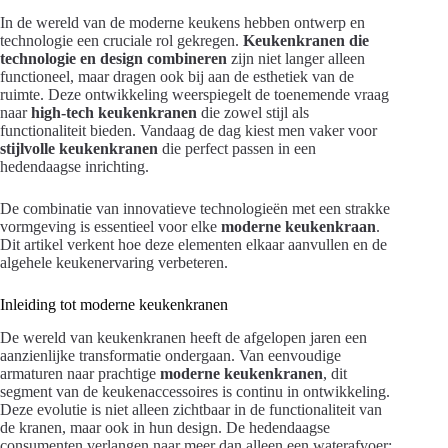
In de wereld van de moderne keukens hebben ontwerp en
technologie een cruciale rol gekregen.
Keukenkranen die
technologie en design combineren
zijn niet langer alleen
functioneel, maar dragen ook bij aan de esthetiek van de
ruimte. Deze ontwikkeling weerspiegelt de toenemende vraag
naar
high-tech keukenkranen
die zowel stijl als
functionaliteit bieden. Vandaag de dag kiest men vaker voor
stijlvolle keukenkranen
die perfect passen in een
hedendaagse inrichting.
De combinatie van innovatieve technologieën met een strakke
vormgeving is essentieel voor elke
moderne keukenkraan
.
Dit artikel verkent hoe deze elementen elkaar aanvullen en de
algehele keukenervaring verbeteren.
Inleiding tot moderne keukenkranen
De wereld van keukenkranen heeft de afgelopen jaren een
aanzienlijke transformatie ondergaan. Van eenvoudige
armaturen naar prachtige
moderne keukenkranen
, dit
segment van de keukenaccessoires is continu in ontwikkeling.
Deze evolutie is niet alleen zichtbaar in de functionaliteit van
de kranen, maar ook in hun design. De hedendaagse
consumenten verlangen naar meer dan alleen een waterafvoer;