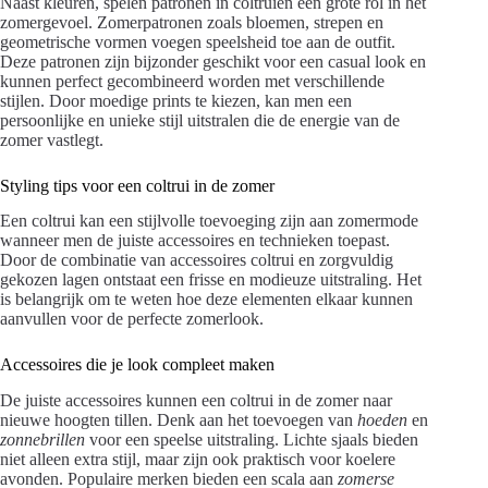
Naast kleuren, spelen patronen in coltruien een grote rol in het
zomergevoel. Zomerpatronen zoals bloemen, strepen en
geometrische vormen voegen speelsheid toe aan de outfit.
Deze patronen zijn bijzonder geschikt voor een casual look en
kunnen perfect gecombineerd worden met verschillende
stijlen. Door moedige prints te kiezen, kan men een
persoonlijke en unieke stijl uitstralen die de energie van de
zomer vastlegt.
Styling tips voor een coltrui in de zomer
Een coltrui kan een stijlvolle toevoeging zijn aan zomermode
wanneer men de juiste accessoires en technieken toepast.
Door de combinatie van accessoires coltrui en zorgvuldig
gekozen lagen ontstaat een frisse en modieuze uitstraling. Het
is belangrijk om te weten hoe deze elementen elkaar kunnen
aanvullen voor de perfecte zomerlook.
Accessoires die je look compleet maken
De juiste accessoires kunnen een coltrui in de zomer naar
nieuwe hoogten tillen. Denk aan het toevoegen van
hoeden
en
zonnebrillen
voor een speelse uitstraling. Lichte sjaals bieden
niet alleen extra stijl, maar zijn ook praktisch voor koelere
avonden. Populaire merken bieden een scala aan
zomerse