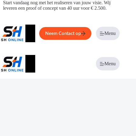
Ga
Start vandaag nog met het realiseren van jouw visie. Wij
naar
leveren een proof of concept van 40 uur voor € 2.500.
de
inhoud
Home
Service
Over ons
Menu
Magazi
Neem Contact op
Menu