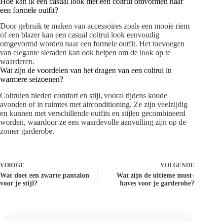
Hoe kan ik een casual look met een coltrui omvormen naar
een formele outfit?
Door gebruik te maken van accessoires zoals een mooie riem
of een blazer kan een casual coltrui look eenvoudig
omgevormd worden naar een formele outfit. Het toevoegen
van elegante sieraden kan ook helpen om de look op te
waarderen.
Wat zijn de voordelen van het dragen van een coltrui in
warmere seizoenen?
Coltruien bieden comfort en stijl, vooral tijdens koude
avonden of in ruimtes met airconditioning. Ze zijn veelzijdig
en kunnen met verschillende outfits en stijlen gecombineerd
worden, waardoor ze een waardevolle aanvulling zijn op de
zomer garderobe.
VORIGE
VOLGENDE
Wat doet een zwarte pantalon
Wat zijn de ultieme must-
voor je stijl?
haves voor je garderobe?