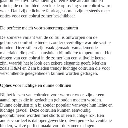
gaat om een avondwandeling of een koele airconditioned
ruimte, de coltrui biedt een ideale oplossing voor coltrui warm
weer. Dankzij de lichtere fabricagesoorten zijn er steeds meer
opties voor een coltrui zomer beschikbaar.
De perfecte match voor zomertemperaturen
De zomerse variant van de coltrui is ontworpen om de
gebruiker comfort te bieden zonder overtollige warmte vast te
houden. Deze stijlen zijn vaak gemaakt van ademende
materialen die perfect aansluiten bij mildere temperaturen. Het
dragen van een coltrui in de zomer kan een stijlvolle keuze
zijn, waarbij het je look een zekere elegantie geeft. Merken
zoals H&M en Zara bieden trendy luchtige coltruien die voor
verschillende gelegenheden kunnen worden gedragen.
Opties voor luchtige en dunne coltruien
Bij het kiezen van coltruien voor warmer weer, zijn er een
aantal opties die in gedachten gehouden moeten worden.
Dunne coltruien zijn bijzonder populair vanwege hun lichte en
luchtige gevoel. Deze coltruien kunnen eenvoudig
gecombineerd worden met shorts of een luchtige rok. Een
ander voordeel is dat opengewerkte ontwerpen extra ventilatie
bieden, wat ze perfect maakt voor de zomerse dagen.