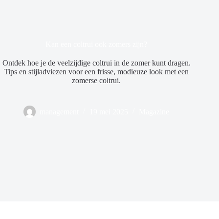
Kan een coltrui ook zomers zijn?
Ontdek hoe je de veelzijdige coltrui in de zomer kunt dragen.
Tips en stijladviezen voor een frisse, modieuze look met een
zomerse coltrui.
management
19 mei 2025
Magazine