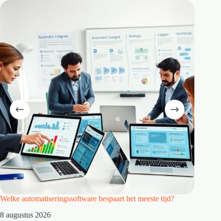
Welke automatiseringssoftware bespaart het meeste tijd?
Wat maa
8 augustus 2026
7 augus