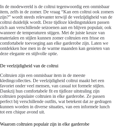
In de modewereld is de coltrui tegenwoordig een onmisbaar
item, zelfs in de zomer. De vraag “Kan een coltrui ook zomers
zijn?” wordt steeds relevanter terwijl de veelzijdigheid van de
coltrui duidelijk wordt. Deze tijdloze kledingstukken passen
zich aan verschillende seizoenen aan en blijven populair, ook
wanneer de temperaturen stijgen. Met de juiste keuze van
materialen en stijlen kunnen zomer coltruien een frisse en
comfortabele toevoeging aan elke garderobe zijn. Laten we
ontdekken hoe men in de warme maanden kan genieten van
deze elegante en stijlvolle optie.
De veelzijdigheid van de coltrui
Coltruien zijn een onmisbaar item in de meeste
kledingcollecties. De veelzijdigheid coltrui maakt het een
favoriet onder veel mensen, van casual tot formele stijlen.
Dankzij hun comfortabele fit en tijdloze uitstraling zijn
coltruien populaire coltruien in elke garderobe. Ze passen
perfect bij verschillende outfits, wat betekent dat ze gedragen
kunnen worden in diverse situaties, van een informele lunch
tot een chique avond uit.
Waarom coltruien populair zijn in elke garderobe