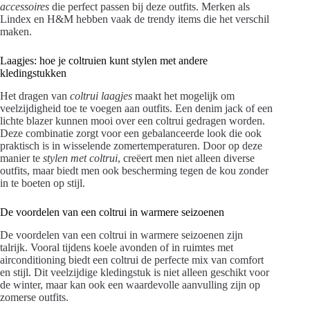
accessoires
die perfect passen bij deze outfits. Merken als
Lindex en H&M hebben vaak de trendy items die het verschil
maken.
Laagjes: hoe je coltruien kunt stylen met andere
kledingstukken
Het dragen van
coltrui laagjes
maakt het mogelijk om
veelzijdigheid toe te voegen aan outfits. Een denim jack of een
lichte blazer kunnen mooi over een coltrui gedragen worden.
Deze combinatie zorgt voor een gebalanceerde look die ook
praktisch is in wisselende zomertemperaturen. Door op deze
manier te
stylen met coltrui
, creëert men niet alleen diverse
outfits, maar biedt men ook bescherming tegen de kou zonder
in te boeten op stijl.
De voordelen van een coltrui in warmere seizoenen
De voordelen van een coltrui in warmere seizoenen zijn
talrijk. Vooral tijdens koele avonden of in ruimtes met
airconditioning biedt een coltrui de perfecte mix van comfort
en stijl. Dit veelzijdige kledingstuk is niet alleen geschikt voor
de winter, maar kan ook een waardevolle aanvulling zijn op
zomerse outfits.