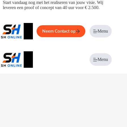
Ga
Start vandaag nog met het realiseren van jouw visie. Wij
naar
leveren een proof of concept van 40 uur voor € 2.500.
de
inhoud
Home
Service
Over ons
Menu
Magazi
Neem Contact op
Menu