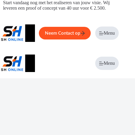
Ga
Start vandaag nog met het realiseren van jouw visie. Wij
naar
leveren een proof of concept van 40 uur voor € 2.500.
de
inhoud
Home
Service
Over ons
Menu
Magazi
Neem Contact op
Menu