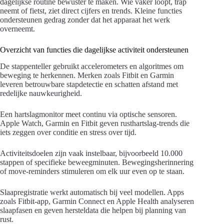
dagelijkse routine bewuster te maken. Wie vaker loopt, trap
neemt of fietst, ziet direct cijfers en trends. Kleine functies
ondersteunen gedrag zonder dat het apparaat het werk
overneemt.
Overzicht van functies die dagelijkse activiteit ondersteunen
De stappenteller gebruikt accelerometers en algoritmes om
beweging te herkennen. Merken zoals Fitbit en Garmin
leveren betrouwbare stapdetectie en schatten afstand met
redelijke nauwkeurigheid.
Een hartslagmonitor meet continu via optische sensoren.
Apple Watch, Garmin en Fitbit geven rusthartslag-trends die
iets zeggen over conditie en stress over tijd.
Activiteitsdoelen zijn vaak instelbaar, bijvoorbeeld 10.000
stappen of specifieke beweegminuten. Bewegingsherinnering
of move-reminders stimuleren om elk uur even op te staan.
Slaapregistratie werkt automatisch bij veel modellen. Apps
zoals Fitbit-app, Garmin Connect en Apple Health analyseren
slaapfasen en geven hersteldata die helpen bij planning van
rust.