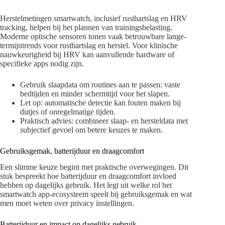
Herstelmetingen smartwatch, inclusief rusthartslag en HRV
tracking, helpen bij het plannen van trainingsbelasting.
Moderne optische sensoren tonen vaak betrouwbare lange-
termijntrends voor rusthartslag en herstel. Voor klinische
nauwkeurigheid bij HRV kan aanvullende hardware of
specifieke apps nodig zijn.
Gebruik slaapdata om routines aan te passen: vaste
bedtijden en minder schermtijd voor het slapen.
Let op: automatische detectie kan fouten maken bij
dutjes of onregelmatige tijden.
Praktisch advies: combineer slaap- en hersteldata met
subjectief gevoel om betere keuzes te maken.
Gebruiksgemak, batterijduur en draagcomfort
Een slimme keuze begint met praktische overwegingen. Dit
stuk bespreekt hoe batterijduur en draagcomfort invloed
hebben op dagelijks gebruik. Het legt uit welke rol het
smartwatch app-ecosysteem speelt bij gebruiksgemak en wat
men moet weten over privacy instellingen.
Batterijduur en impact op dagelijks gebruik