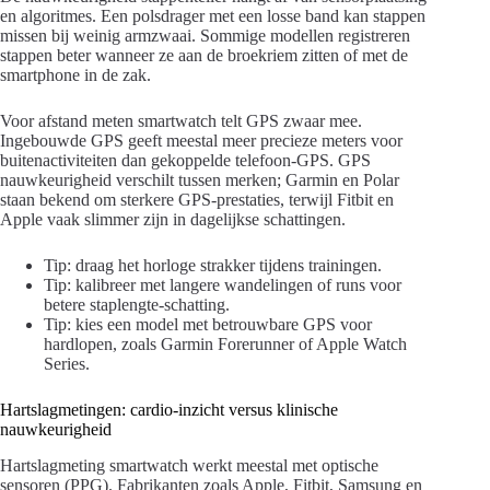
en algoritmes. Een polsdrager met een losse band kan stappen
missen bij weinig armzwaai. Sommige modellen registreren
stappen beter wanneer ze aan de broekriem zitten of met de
smartphone in de zak.
Voor afstand meten smartwatch telt GPS zwaar mee.
Ingebouwde GPS geeft meestal meer precieze meters voor
buitenactiviteiten dan gekoppelde telefoon-GPS. GPS
nauwkeurigheid verschilt tussen merken; Garmin en Polar
staan bekend om sterkere GPS-prestaties, terwijl Fitbit en
Apple vaak slimmer zijn in dagelijkse schattingen.
Tip: draag het horloge strakker tijdens trainingen.
Tip: kalibreer met langere wandelingen of runs voor
betere staplengte-schatting.
Tip: kies een model met betrouwbare GPS voor
hardlopen, zoals Garmin Forerunner of Apple Watch
Series.
Hartslagmetingen: cardio-inzicht versus klinische
nauwkeurigheid
Hartslagmeting smartwatch werkt meestal met optische
sensoren (PPG). Fabrikanten zoals Apple, Fitbit, Samsung en