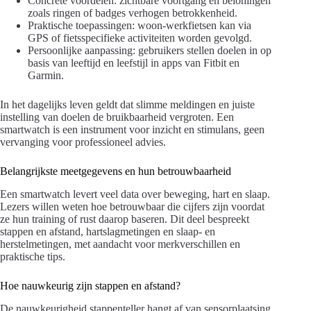
Concrete voordelen: zichtbare voortgang en beloningen
zoals ringen of badges verhogen betrokkenheid.
Praktische toepassingen: woon-werkfietsen kan via
GPS of fietsspecifieke activiteiten worden gevolgd.
Persoonlijke aanpassing: gebruikers stellen doelen in op
basis van leeftijd en leefstijl in apps van Fitbit en
Garmin.
In het dagelijks leven geldt dat slimme meldingen en juiste
instelling van doelen de bruikbaarheid vergroten. Een
smartwatch is een instrument voor inzicht en stimulans, geen
vervanging voor professioneel advies.
Belangrijkste meetgegevens en hun betrouwbaarheid
Een smartwatch levert veel data over beweging, hart en slaap.
Lezers willen weten hoe betrouwbaar die cijfers zijn voordat
ze hun training of rust daarop baseren. Dit deel bespreekt
stappen en afstand, hartslagmetingen en slaap- en
herstelmetingen, met aandacht voor merkverschillen en
praktische tips.
Hoe nauwkeurig zijn stappen en afstand?
De nauwkeurigheid stappenteller hangt af van sensorplaatsing