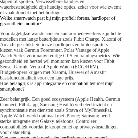
slapen of sporten. Verwisselbare bandjes en
waterbestendigheid zijn handige opties, zeker voor wie zwemt
of vaak doucht met het horloge.
Welke smartwatch past bij mijn profiel: forens, hardloper of
gezondheidsmonitor?
Voor dagelijkse wandelaars en kantoormedewerkers zijn lichte
modellen met lange batterijduur zoals Fitbit Charge, Xiaomi of
Amazfit geschikt. Serieuze hardlopers en buitensporters
kiezen vaak Garmin Forerunner, Polar Vantage of Apple
Watch Series voor nauwkeurige GPS en trainingsmetrics. Wie
gezondheid en herstel wil monitoren kan kiezen voor Fitbit
Sense, Garmin Venu of Apple Watch (ECG/HRV).
Budgetkopers krijgen met Xiaomi, Huawei of Amazfit
basisfunctionaliteit voor een lage prijs.
Hoe belangrijk is app-integratie en compatibiliteit met mijn
smartphone?
Zeer belangrijk. Een goed ecosysteem (Apple Health, Garmin
Connect, Fitbit-app, Samsung Health) verbetert inzicht en
synchronisatie met diensten zoals Strava of MyFitnessPal.
Apple Watch werkt optimaal met iPhone; Samsung heeft
sterke integratie met Galaxy-telefoons. Controleer
compatibiliteit voordat je koopt en let op privacy-instellingen
voor datadeling.
Kan een smartwatch medische beslissingen vervangen?