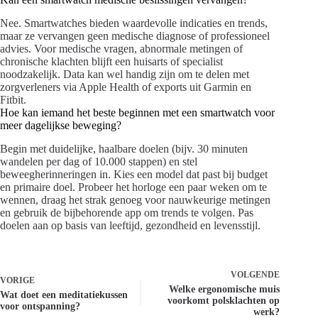
Nee. Smartwatches bieden waardevolle indicaties en trends,
maar ze vervangen geen medische diagnose of professioneel
advies. Voor medische vragen, abnormale metingen of
chronische klachten blijft een huisarts of specialist
noodzakelijk. Data kan wel handig zijn om te delen met
zorgverleners via Apple Health of exports uit Garmin en
Fitbit.
Hoe kan iemand het beste beginnen met een smartwatch voor
meer dagelijkse beweging?
Begin met duidelijke, haalbare doelen (bijv. 30 minuten
wandelen per dag of 10.000 stappen) en stel
beweegherinneringen in. Kies een model dat past bij budget
en primaire doel. Probeer het horloge een paar weken om te
wennen, draag het strak genoeg voor nauwkeurige metingen
en gebruik de bijbehorende app om trends te volgen. Pas
doelen aan op basis van leeftijd, gezondheid en levensstijl.
VOLGENDE
VORIGE
Welke ergonomische muis
Wat doet een meditatiekussen
voorkomt polsklachten op
voor ontspanning?
werk?