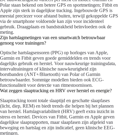
Polar staan bekend om betere GPS en sportmetingen; Fitbit en
Apple zijn sterk in dagelijkse tracking. Ingebouwde GPS is
meestal preciezer voor afstand buiten, terwijl gekoppelde GPS
via de smartphone voldoende kan zijn voor incidenteel
gebruik. Draagplaats en bandstrakheid beïnvloeden ook de
meting.
Zijn hartslagmetingen van een smartwatch betrouwbaar
genoeg voor trainingen?
Optische hartslagsensoren (PPG) op horloges van Apple,
Garmin en Fitbit geven goede gemiddelden en trends voor
dagelijks gebruik en herstel. Voor nauwkeurige trainingsdata,
intervaltrainingen of klinische nauwkeurigheid zijn
borstbanden (ANT+/Bluetooth) van Polar of Garmin
betrouwbaarder. Sommige modellen bieden ook ECG-
functionaliteit voor detectie van ritmestoornissen.
Wat zeggen slaaptracking en HRV over herstel en energie?
Slaaptracking toont totale slaaptijd en geschatte slaapfases
(licht, diep, REM) en biedt trends die helpen bij het plannen
van herstel. Hartslagvariabiliteit (HRV) geeft extra inzicht in
stress en herstel. Devices van Fitbit, Garmin en Apple geven
dagelijkse slaaprapporten, maar slaapfasen zijn afgeleid van
beweging en hartslag en zijn indicatief, geen klinische EEG-
metingen.