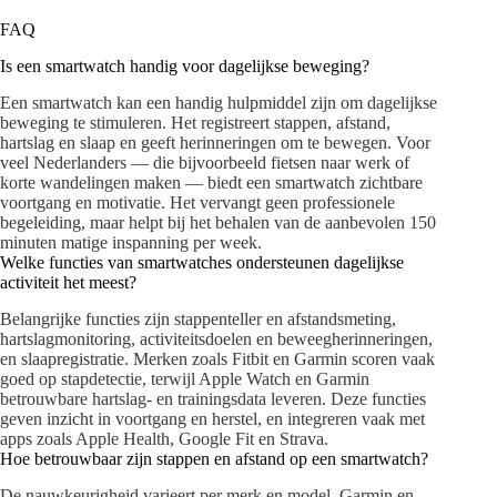
FAQ
Is een smartwatch handig voor dagelijkse beweging?
Een smartwatch kan een handig hulpmiddel zijn om dagelijkse
beweging te stimuleren. Het registreert stappen, afstand,
hartslag en slaap en geeft herinneringen om te bewegen. Voor
veel Nederlanders — die bijvoorbeeld fietsen naar werk of
korte wandelingen maken — biedt een smartwatch zichtbare
voortgang en motivatie. Het vervangt geen professionele
begeleiding, maar helpt bij het behalen van de aanbevolen 150
minuten matige inspanning per week.
Welke functies van smartwatches ondersteunen dagelijkse
activiteit het meest?
Belangrijke functies zijn stappenteller en afstandsmeting,
hartslagmonitoring, activiteitsdoelen en beweegherinneringen,
en slaapregistratie. Merken zoals Fitbit en Garmin scoren vaak
goed op stapdetectie, terwijl Apple Watch en Garmin
betrouwbare hartslag- en trainingsdata leveren. Deze functies
geven inzicht in voortgang en herstel, en integreren vaak met
apps zoals Apple Health, Google Fit en Strava.
Hoe betrouwbaar zijn stappen en afstand op een smartwatch?
De nauwkeurigheid varieert per merk en model. Garmin en