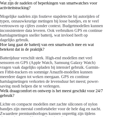
Wat zijn de nadelen of beperkingen van smartwatches voor
activiteitstracking?
Mogelijke nadelen zijn foutieve stapdetectie bij autorijden of
typen, onnauwkeurige metingen bij losse bandjes, en te veel
vertrouwen op cijfers zonder context. Budgetmodellen kunnen
inconsistentere data leveren. Ook verbruiken GPS en continue
hartslagmetingen sneller batterij, wat invloed heeft op
dagelijks gebruik.
Hoe lang gaat de batterij van een smartwatch mee en wat
betekent dat in de praktijk?
Batterijduur verschilt sterk. High-end modellen met veel
sensoren en GPS (Apple Watch, Samsung Galaxy Watch)
vragen vaak dagelijks opladen bij intensief gebruik. Garmin-
en Fitbit-trackers en sommige Amazfit-modellen kunnen
meerdere dagen tot weken meegaan. GPS en continue
hartslagmetingen verkorten de levensduur het meest; power-
saving modi helpen die te verlengen.
Welk draagcomfort en ontwerp is het meest geschikt voor 24/7
gebruik?
Lichte en compacte modellen met zachte siliconen of nylon
bandjes zijn meestal comfortabeler voor de hele dag en nacht.
Zwaardere premiumhorloges kunnen onprettig zijn tijdens