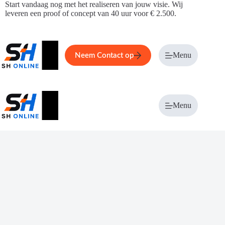
Ga
Start vandaag nog met het realiseren van jouw visie. Wij
naar
leveren een proof of concept van 40 uur voor € 2.500.
de
inhoud
Home
Service
Over ons
Menu
Magazi
Neem Contact op
Menu