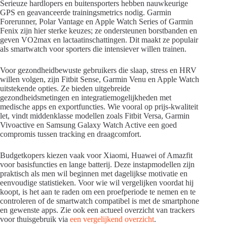
Serieuze hardlopers en buitensporters hebben nauwkeurige
GPS en geavanceerde trainingsmetrics nodig. Garmin
Forerunner, Polar Vantage en Apple Watch Series of Garmin
Fenix zijn hier sterke keuzes; ze ondersteunen borstbanden en
geven VO2max en lactaatinschattingen. Dit maakt ze populair
als smartwatch voor sporters die intensiever willen trainen.
Voor gezondheidbewuste gebruikers die slaap, stress en HRV
willen volgen, zijn Fitbit Sense, Garmin Venu en Apple Watch
uitstekende opties. Ze bieden uitgebreide
gezondheidsmetingen en integratiemogelijkheden met
medische apps en exportfuncties. Wie vooral op prijs-kwaliteit
let, vindt middenklasse modellen zoals Fitbit Versa, Garmin
Vivoactive en Samsung Galaxy Watch Active een goed
compromis tussen tracking en draagcomfort.
Budgetkopers kiezen vaak voor Xiaomi, Huawei of Amazfit
voor basisfuncties en lange batterij. Deze instapmodellen zijn
praktisch als men wil beginnen met dagelijkse motivatie en
eenvoudige statistieken. Voor wie wil vergelijken voordat hij
koopt, is het aan te raden om een proefperiode te nemen en te
controleren of de smartwatch compatibel is met de smartphone
en gewenste apps. Zie ook een actueel overzicht van trackers
voor thuisgebruik via
een vergelijkend overzicht
.