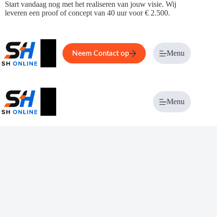
Ga
Start vandaag nog met het realiseren van jouw visie. Wij
naar
leveren een proof of concept van 40 uur voor € 2.500.
de
inhoud
Home
Service
Over ons
Menu
Magazi
Neem Contact op
Menu