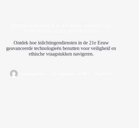
Inlichtingendiensten in de 21e Eeuw: Geavanceerde
Technologieën en Ethische Dilemma’s
Ontdek hoe inlichtingendiensten in de 21e Eeuw
geavanceerde technologieën benutten voor veiligheid en
ethische vraagstukken navigeren.
management
22 augustus 2024
Magazine