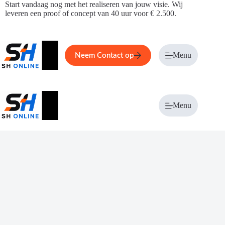
Ga
Start vandaag nog met het realiseren van jouw visie. Wij
naar
leveren een proof of concept van 40 uur voor € 2.500.
de
inhoud
Home
Service
Over ons
Menu
Magazi
Neem Contact op
Menu