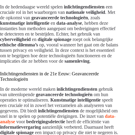
In de hedendaagse wereld spelen
inlichtingendiensten
een
cruciale rol in het waarborgen van
nationale veiligheid
. Met
de opkomst van
geavanceerde technologieën
, zoals
kunstmatige intelligentie
en
data-analyse
, hebben deze
instanties hun methoden aangepast om bedreigingen effectief
te detecteren en te bestrijden. Echter, het gebruik van
cyberveiligheid
en
digitale spionage
roept ook belangrijke
ethische dilemma’s
op, vooral wanneer het gaat om de balans
tussen privacy en veiligheid. In deze context is het essentieel
om te begrijpen hoe deze technologieën functioneren en de
implicaties die ze hebben voor de
samenleving
.
Inlichtingendiensten in de 21e Eeuw: Geavanceerde
Technologieën
In de moderne wereld maken
inlichtingendiensten
gebruik
van uiteenlopende
geavanceerde technologieën
om hun
operaties te optimaliseren.
Kunstmatige intelligentie
speelt
een cruciale rol in zowel het verzamelen als analyseren van
gegevens. Dit biedt
inlichtingendiensten
de mogelijkheid om
snel in te spelen op potentiële dreigingen. De inzet van
data-
analyse
voor
bedreigingsdetectie
heeft de efficiëntie van
informatievergaring
aanzienlijk verbeterd. Daarnaast heeft
digitale spionage
een impact op privacy die niet te negeren is.