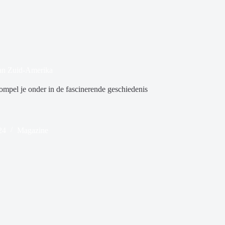
 van Zuid-Amerika
ompel je onder in de fascinerende geschiedenis
24
Magazine