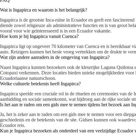
FAQ
Wat is Ingapirca en waarom is het belangrijk?
Ingapirca is de grootste Inca-ruïne in Ecuador en geeft een fascinerend 
diende zowel religieuze als administratieve functies en is van groot bel
vooral voor wie geïnteresseerd is in een Ecuador vakantie.
Hoe kom je bij Ingapirca vanuit Cuenca?
Ingapirca ligt op ongeveer 70 kilometer van Cuenca en is bereikbaar vi
auto. Reizigers kunnen het beste vroeg vertrekken om de drukte te verm
Wat zijn andere aanraders in de omgeving van Ingapirca?
Naast Ingapirca kunnen bezoekers ook de kleurrijke Laguna Quilotoa
Cotopaxi verkennen. Deze locaties bieden unieke mogelijkheden voor
Ecuadoriaanse natuurschoon.
Welke culturele betekenis heeft Ingapirca?
Ingapirca speelde een cruciale rol in de rituelen en ceremonies van de I
aanbidding en sociale samenkomst, wat bijdroeg aan de rijke sociale s
Is het aan te raden om een gids mee te nemen tijdens het bezoek aan In
Ja, het is zeker aan te raden om een gids mee te nemen voor een diepga
geschiedenis en de betekenis van de site. Gidsen kunnen ook waardev
Ecuador reis.
Kun je Ingapirca bezoeken als onderdeel van een veelzijdige Ecuador 