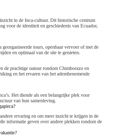
inzicht in de Inca-cultuur. Dit historische centrum
ang voor de identiteit en geschiedenis van Ecuador,
a georganiseerde tours, openbaar vervoer of met de
ijden en optimaal van de site te genieten.
 en de prachtige natuur rondom Chimborazo en
 hiking en het ervaren van het adembenemende
nca’s. Het diende als een belangrijke plek voor
tructuur van hun samenleving.
gapirca?
andere ervaring en om meer inzicht te krijgen in de
olle informatie geven over andere plekken rondom de
vakantie?