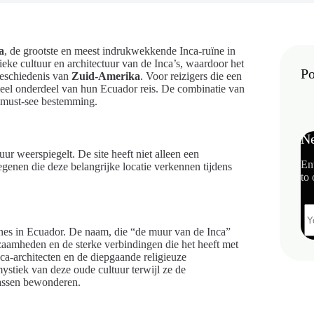
a
, de grootste en meest indrukwekkende Inca-ruïne in
ieke cultuur en architectuur van de Inca’s, waardoor het
Po
 geschiedenis van
Zuid-Amerika
. Voor reizigers die een
ieel onderdeel van hun Ecuador reis. De combinatie van
 must-see bestemming.
Ne
ur weerspiegelt. De site heeft niet alleen een
En
egenen die deze belangrijke locatie verkennen tijdens
to 
ïnes in Ecuador. De naam, die “de muur van de Inca”
amheden en de sterke verbindingen die het heeft met
nca-architecten en de diepgaande religieuze
stiek van deze oude cultuur terwijl ze de
assen bewonderen.