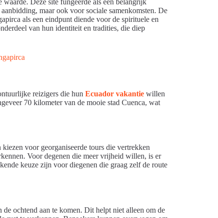
e waarde. Deze site fungeerde als een belangrijk
or aanbidding, maar ook voor sociale samenkomsten. De
pirca als een eindpunt diende voor de spirituele en
derdeel van hun identiteit en tradities, die diep
tuurlijke reizigers die hun
Ecuador vakantie
willen
ongeveer 70 kilometer van de mooie stad Cuenca, wat
n kiezen voor georganiseerde tours die vertrekken
kennen. Voor degenen die meer vrijheid willen, is er
kende keuze zijn voor diegenen die graag zelf de route
n de ochtend aan te komen. Dit helpt niet alleen om de