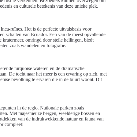
alle rust te verkennen. Bezoekers kunnen overwegen om
edenis en culturele betekenis van deze unieke plek.
ca-ruïnes. Het is de perfecte uitvalsbasis voor
gen schatten van Ecuador. Een van de meest opvallende
ge kratermeer, omringd door steile hellingen, biedt
eiten zoals wandelen en fotografie.
tterende turquoise wateren en de dramatische
aan. De tocht naar het meer is een ervaring op zich, met
eemse bevolking te ervaren die in de buurt woont. Dit
punten in de regio. Nationale parken zoals
eiten. Met majestueuze bergen, weelderige bossen en
t ontdekken van de indrukwekkende natuur en fauna van
or compleet!