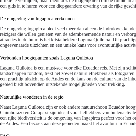
drukte te vermijden, maar biedt ook de mogelijkheid om de ruimte in 
een gids in te huren voor een diepgaandere ervaring van de rijke geschi
De omgeving van Ingapirca verkennen
De omgeving Ingapirca biedt veel meer dan alleen de indrukwekkende In
reizigers die willen genieten van de adembenemende natuur en verbor
attracties in de buurt is het kristalheldere Laguna Quilotoa. Dit prachti
ongeëvenaarde uitzichten en een unieke kans voor avontuurlijke activit
Verbonden hoogtepunten zoals Laguna Quilotoa
Laguna Quilotoa is een must-see voor elke Ecuador reis. Met zijn schi
landschappen rondom, trekt het zowel natuurliefhebbers als fotografen 
een prachtig uitzicht op de Andes en de kans om de cultuur van de inh
gebied biedt bovendien uitstekende mogelijkheden voor trekking.
Natuurlijke wonderen in de regio
Naast Laguna Quilotoa zijn er ook andere natuurschoon Ecuador hoogte
Chimborazo en Cotopaxi zijn ideaal voor liefhebbers van buitenactivit
een rijke biodiversiteit is de omgeving van Ingapirca perfect voor he
de Andes. Een bezoek aan deze gebieden maakt het avontuur in Ecuad