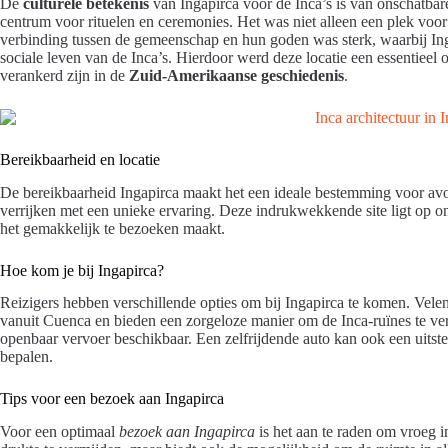
De
culturele betekenis
van Ingapirca voor de Inca’s is van onschatbar
centrum voor rituelen en ceremonies. Het was niet alleen een plek vo
verbinding tussen de gemeenschap en hun goden was sterk, waarbij Inga
sociale leven van de Inca’s. Hierdoor werd deze locatie een essentieel on
verankerd zijn in de
Zuid-Amerikaanse geschiedenis
.
Bereikbaarheid en locatie
De bereikbaarheid Ingapirca maakt het een ideale bestemming voor avon
verrijken met een unieke ervaring. Deze indrukwekkende site ligt op 
het gemakkelijk te bezoeken maakt.
Hoe kom je bij Ingapirca?
Reizigers hebben verschillende opties om bij Ingapirca te komen. Vele
vanuit Cuenca en bieden een zorgeloze manier om de Inca-ruïnes te ver
openbaar vervoer beschikbaar. Een zelfrijdende auto kan ook een uitste
bepalen.
Tips voor een bezoek aan Ingapirca
Voor een optimaal
bezoek aan Ingapirca
is het aan te raden om vroeg i