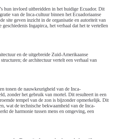
’s hun invloed uitbreidden in het huidige Ecuador. Dit
tegratie van de Inca-cultuur binnen het Ecuadoriaanse
e site geven inzicht in de organisatie en autoriteit van
 geschiedenis Ingapirca, het verhaal dat het te vertellen
hitectuur en de uitgebreide Zuid-Amerikaanse
structuren; de architectuur vertelt een verhaal van
en tonen de nauwkeurigheid van de Inca-
d, zonder het gebruik van mortel. Dit resulteert in een
eroemde tempel van de zon is bijzonder opmerkelijk. Dit
en, wat de technische bekwaamheid van de Inca-
rsterkt de harmonie tussen mens en omgeving, een