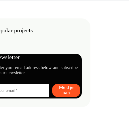
pular projects
wsletter
ter your email address below and subscribe
our newsletter
Meld je
aan