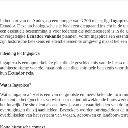
In het hart van de Andes, op een hoogte van 3.200 meter, ligt
Ingapirc
Ecuador. Deze archeologische site biedt een diepgaand inzicht in de un
een essentiële bestemming is voor iedereen die geïnteresseerd is in de
onvergetelijke
Ecuador vakantie
plannen, vormt Ingapirca een essent
zijn historische betekenis en adembenemende omgeving maakt het een
Inleiding tot Ingapirca
Ingapirca is een opmerkelijke plek die de geschiedenis van de Inca-cultu
architectonische waarde, maar ook een diep spirituele betekenis voor d
hun
Ecuador reis
.
Wat is Ingapirca?
Wat is Ingapirca? Het is een van de grootste en meest bekende Inca-ru
betekent in het Quechua, verwijst naar de indrukwekkende bouwwerkza
het Incarijk. De site dient als een bewijs van de vaardigheden van de I
overtuigingen die zij aanhielden. Bezoekers worden omringd door de my
overblijfselen van het systeem van wegen, gebouwen en landbouwterr
Korte historische context