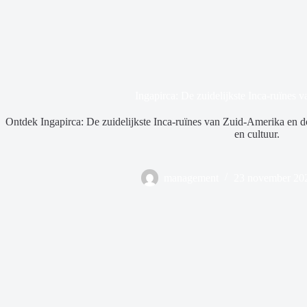
Ingapirca: De zuidelijkste Inca-ruïnes
Ontdek Ingapirca: De zuidelijkste Inca-ruïnes van Zuid-Amerika en d
en cultuur.
management
23 november 20