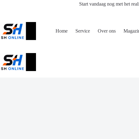
Ga
Start vandaag nog met het real
naar
de
inhoud
Home
Service
Over ons
Magazi