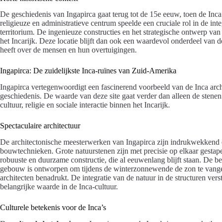
De geschiedenis van Ingapirca gaat terug tot de 15e eeuw, toen de Inca
religieuze en administratieve centrum speelde een cruciale rol in de in
territorium. De ingenieuze constructies en het strategische ontwerp van d
het Incarijk. Deze locatie blijft dan ook een waardevol onderdeel van de
heeft over de mensen en hun overtuigingen.
Ingapirca: De zuidelijkste Inca-ruïnes van Zuid-Amerika
Ingapirca vertegenwoordigt een fascinerend voorbeeld van de Inca arc
geschiedenis. De waarde van deze site gaat verder dan alleen de stenen 
cultuur, religie en sociale interactie binnen het Incarijk.
Spectaculaire architectuur
De architectonische meesterwerken van Ingapirca zijn indrukwekkend 
bouwtechnieken. Grote natuurstenen zijn met precisie op elkaar gestapel
robuuste en duurzame constructie, die al eeuwenlang blijft staan. De b
gebouw is ontworpen om tijdens de winterzonnewende de zon te vang
architecten benadrukt. De integratie van de natuur in de structuren ve
belangrijke waarde in de Inca-cultuur.
Culturele betekenis voor de Inca’s