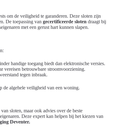
ts om de veiligheid te garanderen. Deze sloten zijn
ën. De toepassing van
gecertificeerde sloten
draagt bij
seigenaren met een gerust hart kunnen slapen.
n:
minder handige toegang biedt dan elektronische versies.
aar vereisen betrouwbare stroomvoorziening.
weerstand tegen inbraak.
p de algehele veiligheid van een woning.
e van sloten, maar ook advies over de beste
eigenaren. Deze expert kan helpen bij het kiezen van
ging Deventer.