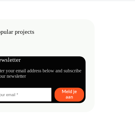
pular projects
wsletter
ter your email address below and subscribe
our newsletter
Meld je
aan