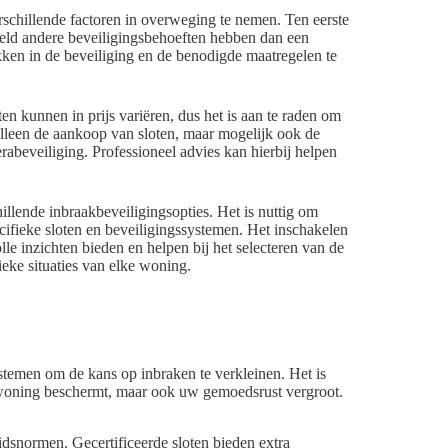
rschillende factoren in overweging te nemen. Ten eerste
eeld andere beveiligingsbehoeften hebben dan een
kken in de beveiliging en de benodigde maatregelen te
en kunnen in prijs variëren, dus het is aan te raden om
alleen de aankoop van sloten, maar mogelijk ook de
abeveiliging. Professioneel advies kan hierbij helpen
illende inbraakbeveiligingsopties. Het is nuttig om
cifieke sloten en beveiligingssystemen. Het inschakelen
e inzichten bieden en helpen bij het selecteren van de
ieke situaties van elke woning.
stemen om de kans op inbraken te verkleinen. Het is
 woning beschermt, maar ook uw gemoedsrust vergroot.
eidsnormen. Gecertificeerde sloten bieden extra