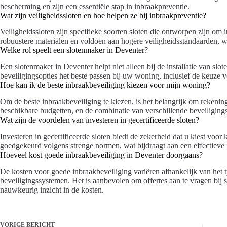
bescherming en zijn een essentiële stap in inbraakpreventie.
Wat zijn veiligheidssloten en hoe helpen ze bij inbraakpreventie?
Veiligheidssloten zijn specifieke soorten sloten die ontworpen zijn om
robuustere materialen en voldoen aan hogere veiligheidsstandaarden, wa
Welke rol speelt een slotenmaker in Deventer?
Een slotenmaker in Deventer helpt niet alleen bij de installatie van sl
beveiligingsopties het beste passen bij uw woning, inclusief de keuze vo
Hoe kan ik de beste inbraakbeveiliging kiezen voor mijn woning?
Om de beste inbraakbeveiliging te kiezen, is het belangrijk om rekenin
beschikbare budgetten, en de combinatie van verschillende beveiliging
Wat zijn de voordelen van investeren in gecertificeerde sloten?
Investeren in gecertificeerde sloten biedt de zekerheid dat u kiest voor k
goedgekeurd volgens strenge normen, wat bijdraagt aan een effectieve 
Hoeveel kost goede inbraakbeveiliging in Deventer doorgaans?
De kosten voor goede inbraakbeveiliging variëren afhankelijk van het ty
beveiligingssystemen. Het is aanbevolen om offertes aan te vragen bij s
nauwkeurig inzicht in de kosten.
VORIGE
BERICHT