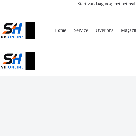
Ga
Start vandaag nog met het real
naar
de
inhoud
Home
Service
Over ons
Magazi