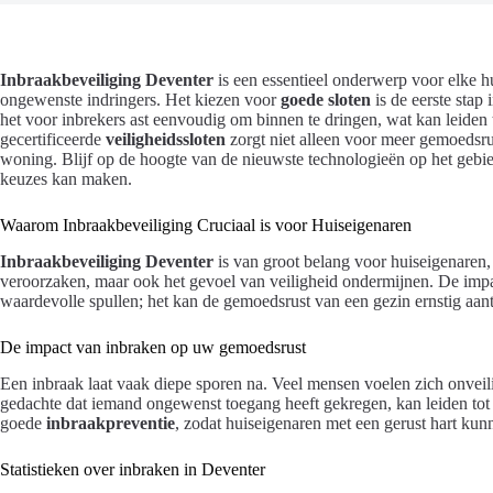
Inbraakbeveiliging Deventer
is een essentieel onderwerp voor elke h
ongewenste indringers. Het kiezen voor
goede sloten
is de eerste stap 
het voor inbrekers ast eenvoudig om binnen te dringen, wat kan leiden t
gecertificeerde
veiligheidssloten
zorgt niet alleen voor meer gemoedsrus
woning. Blijf op de hoogte van de nieuwste technologieën op het geb
keuzes kan maken.
Waarom Inbraakbeveiliging Cruciaal is voor Huiseigenaren
Inbraakbeveiliging Deventer
is van groot belang voor huiseigenaren,
veroorzaken, maar ook het gevoel van veiligheid ondermijnen. De impac
waardevolle spullen; het kan de gemoedsrust van een gezin ernstig aant
De impact van inbraken op uw gemoedsrust
Een inbraak laat vaak diepe sporen na. Veel mensen voelen zich onveili
gedachte dat iemand ongewenst toegang heeft gekregen, kan leiden tot
goede
inbraakpreventie
, zodat huiseigenaren met een gerust hart ku
Statistieken over inbraken in Deventer