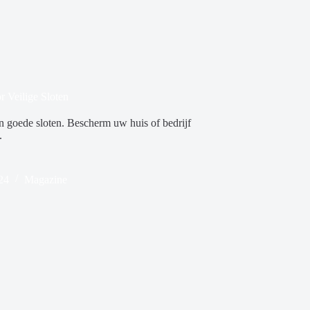
r Veilige Sloten
n goede sloten. Bescherm uw huis of bedrijf
.
24
Magazine