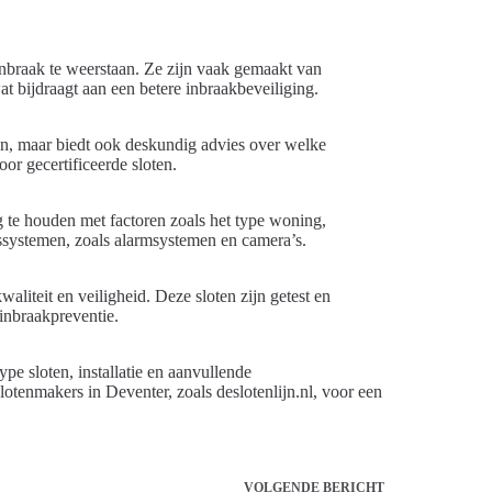
 inbraak te weerstaan. Ze zijn vaak gemaakt van
t bijdraagt aan een betere inbraakbeveiliging.
oten, maar biedt ook deskundig advies over welke
or gecertificeerde sloten.
g te houden met factoren zoals het type woning,
ssystemen, zoals alarmsystemen en camera’s.
waliteit en veiligheid. Deze sloten zijn getest en
inbraakpreventie.
pe sloten, installatie en aanvullende
lotenmakers in Deventer, zoals deslotenlijn.nl, voor een
VOLGENDE
BERICHT