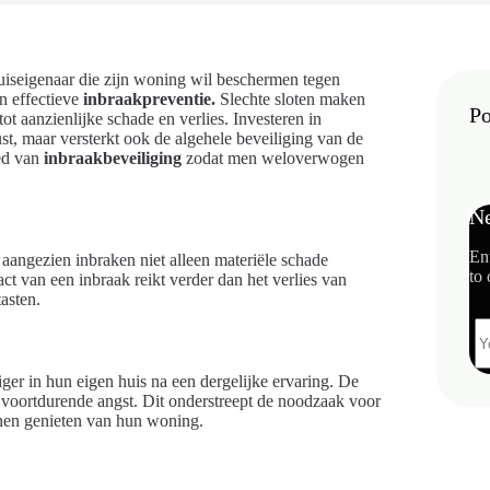
uiseigenaar die zijn woning wil beschermen tegen
in effectieve
inbraakpreventie.
Slechte sloten maken
Po
ot aanzienlijke schade en verlies. Investeren in
t, maar versterkt ook de algehele beveiliging van de
ied van
inbraakbeveiliging
zodat men weloverwogen
Ne
En
 aangezien inbraken niet alleen materiële schade
to 
t van een inbraak reikt verder dan het verlies van
asten.
ger in hun eigen huis na een dergelijke ervaring. De
 voortdurende angst. Dit onderstreept de noodzaak voor
nnen genieten van hun woning.