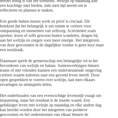
herstel nodig is van het weekend. Welzijn op maandag kan
een krachtige start bieden, mits men tijd neemt om te
reflecteren en plannen te maken.
Een goede balans tussen werk en privé is cruciaal. Dit
betekent dat het belangrijk is om ruimte te creëren voor
ontspanning en momenten van zelfzorg. Activiteiten zoals
sporten, lezen of zelfs gewoon buiten wandelen, dragen bij
aan het welzijn en zorgen voor meer energie. Het integreren
van deze gewoonten in de dagelijkse routine is geen luxe maar
een noodzaak.
Daarnaast speelt de gemeenschap een belangrijke rol in het
bevorderen van welzijn en balans. Samenwerkingen binnen
teams of met vrienden kunnen een ondersteunende omgeving
creëren waarin iedereen naar een gezond leven streeft. Door
open gesprekken te voeren over welzijn, kan men elkaars
ervaringen en strategieën delen.
Het onderhouden van een evenwichtige levensstijl vraagt om
inspanning, maar het resultaat is de moeite waard. Een
gelukkiger leven met welzijn op maandag en elke andere dag
kan bereikt worden door het integreren van positieve
gewoonten en het ondersteunen van elkaar binnen de