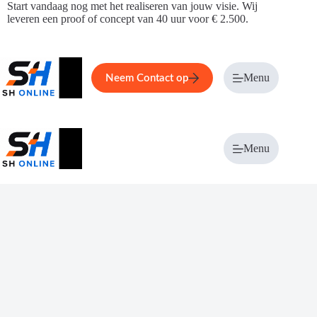
Ga
Start vandaag nog met het realiseren van jouw visie. Wij
naar
leveren een proof of concept van 40 uur voor € 2.500.
de
inhoud
Home
Service
Over ons
Menu
Magazi
Neem Contact op
Menu