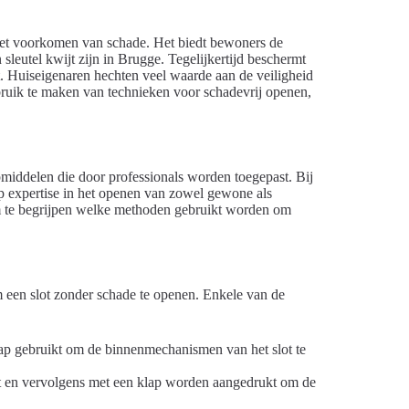
 het voorkomen van schade. Het biedt bewoners de
leutel kwijt zijn in Brugge. Tegelijkertijd beschermt
. Huiseigenaren hechten veel waarde aan de veiligheid
uik te maken van technieken voor schadevrij openen,
middelen die door professionals worden toegepast. Bij
 expertise in het openen van zowel gewone als
 om te begrijpen welke methoden gebruikt worden om
 een slot zonder schade te openen. Enkele van de
hap gebruikt om de binnenmechanismen van het slot te
st en vervolgens met een klap worden aangedrukt om de