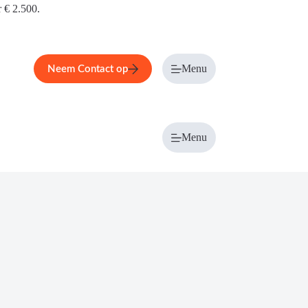
r € 2.500.
Menu
Neem Contact op
Menu