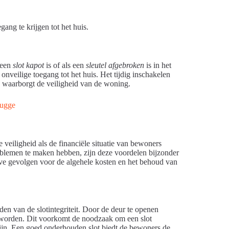
gang te krijgen tot het huis.
 een
slot kapot
is of als een
sleutel afgebroken
is in het
n onveilige toegang tot het huis. Het tijdig inschakelen
 waarborgt de veiligheid van de woning.
 veiligheid als de financiële situatie van bewoners
blemen te maken hebben, zijn deze voordelen bijzonder
ieve gevolgen voor de algehele kosten en het behoud van
en van de slotintegriteit. Door de deur te openen
 te worden. Dit voorkomt de noodzaak om een slot
zijn. Een goed onderhouden slot biedt de bewoners de