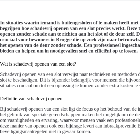
In situaties waarin iemand is buitengesloten of te maken heeft met e
begrijpen hoe schadevrij openen van een slot precies werkt. Deze t
openen zonder schade aan te richten aan het slot of de deur zelf. D
cruciaal voor bewoners in Brugge die op zoek zijn naar betrouwba
het openen van de deur zonder schade. Een professioneel ingesch
bieden en helpen om in noodgevallen snel en efficiënt op te lossen.
Wat is schadevrij openen van een slot?
Schadevrij openen van een slot verwijst naar technieken en methoden 
slot te beschadigen. Dit is bijzonder belangrijk voor mensen die bijvoor
situaties cruciaal om tot een oplossing te komen zonder extra kosten te
Definitie van schadevrij openen
Bij schadevrij openen van een slot ligt de focus op het behoud van de in
het gebruik van speciale gereedschappen maken het mogelijk om de deu
om vaardigheden en ervaring, waarvoor mensen vaak een professionele
deze manier van openen ook een bijdrage levert aan inbraakpreventie Bru
beveiligingsmaatregelen niet in gevaar komen.