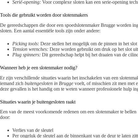
Serié-opening:
Voor complexe sloten kan een serie-opening techn
Tools die gebruikt worden door slotenmakers
De gereedschappen die door een spoedslotenmaker Brugge worden ingez
sloten. Een aantal essentiële tools zijn onder andere:
Picking tools:
Deze stellen het mogelijk om de pinnen in het slot
Tension wrenches:
Deze worden gebruikt om druk op het slot uit 
Plug spinners:
Dit gereedschap helpt bij het draaien van de cilind
Wanneer heb je een slotenmaker nodig?
Er zijn verschillende situaties waarin het inschakelen van een slotenm
iemand zich
buitengesloten in Brugge
voelt, of misschien zit men met 
deze gevallen is het handig om te weten wanneer professionele hulp i
Situaties waarin je buitengesloten raakt
Een van de meest voorkomende redenen om een slotenmaker te bellen i
door:
Verlies van de sleutel
Per ongeluk de sleutel aan de binnenkant van de deur te laten zit