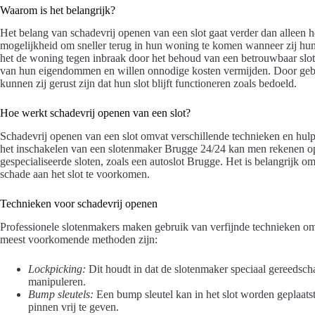
Waarom is het belangrijk?
Het belang van schadevrij openen van een slot gaat verder dan alleen
mogelijkheid om sneller terug in hun woning te komen wanneer zij hun s
het de woning tegen inbraak door het behoud van een betrouwbaar slot
van hun eigendommen en willen onnodige kosten vermijden. Door gebr
kunnen zij gerust zijn dat hun slot blijft functioneren zoals bedoeld.
Hoe werkt schadevrij openen van een slot?
Schadevrij openen van een slot omvat verschillende technieken en hulp
het inschakelen van een slotenmaker Brugge 24/24 kan men rekenen op
gespecialiseerde sloten, zoals een autoslot Brugge. Het is belangrijk
schade aan het slot te voorkomen.
Technieken voor schadevrij openen
Professionele slotenmakers maken gebruik van verfijnde technieken om
meest voorkomende methoden zijn:
Lockpicking:
Dit houdt in dat de slotenmaker speciaal gereedsc
manipuleren.
Bump sleutels:
Een bump sleutel kan in het slot worden geplaat
pinnen vrij te geven.