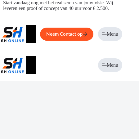
Ga
Start vandaag nog met het realiseren van jouw visie. Wij
naar
leveren een proof of concept van 40 uur voor € 2.500.
de
inhoud
Home
Service
Over ons
Menu
Magazi
Neem Contact op
Menu