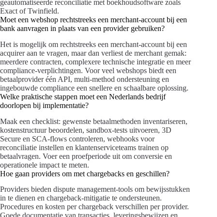
geautomatiseerde reconciliatie met boekhoudsoftware zoals
Exact of Twinfield.
Moet een webshop rechtstreeks een merchant-account bij een
bank aanvragen in plaats van een provider gebruiken?
Het is mogelijk om rechtstreeks een merchant-account bij een
acquirer aan te vragen, maar dan verliest de merchant gemak:
meerdere contracten, complexere technische integratie en meer
compliance-verplichtingen. Voor veel webshops biedt een
betaalprovider één API, multi-method ondersteuning en
ingebouwde compliance een snellere en schaalbare oplossing.
Welke praktische stappen moet een Nederlands bedrijf
doorlopen bij implementatie?
Maak een checklist: gewenste betaalmethoden inventariseren,
kostenstructuur beoordelen, sandbox-tests uitvoeren, 3D
Secure en SCA-flows controleren, webhooks voor
reconciliatie instellen en klantenserviceteams trainen op
betaalvragen. Voer een proefperiode uit om conversie en
operationele impact te meten.
Hoe gaan providers om met chargebacks en geschillen?
Providers bieden dispute management-tools om bewijsstukken
in te dienen en chargeback-mitigatie te ondersteunen.
Procedures en kosten per chargeback verschillen per provider.
Goede documentatie van transacties, leveringsbewijzen en