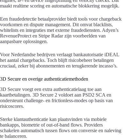
engines, IP- en device fingerprinting en velocity checks. Dat
maakt realtime scoring en automatische blokkering mogelijk.
Een fraudedetectie betaalprovider biedt tools voor chargeback
voorkomen en dispute management. Dit omvat blacklists,
whitelists en integraties met externe fraudediensten. Adyen’s
RevenueProtect en Stripe Radar zijn voorbeelden van
aanpasbare oplossingen.
Voor Nederlandse bedrijven verlaagt bankautorisatie iDEAL
het aantal chargebacks. Toch blijft risicobeheer betalingen
cruciaal, zeker bij abonnementen en terugkerende incasso’s.
3D Secure en overige authenticatiemethoden
3D Secure voegt een extra authenticatielaag toe aan
kaartbetalingen. 3D Secure 2 voldoet aan PSD2 SCA en
ondersteunt challenge- en frictionless-modes op basis van
risicoscores.
Sterke klantauthenticatie kan plaatsvinden via mobiele
bankapps, biometrie of out-of-band flows. Providers
schakelen automatisch tussen flows om conversie en naleving
te balanceren.