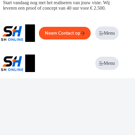
Ga
Start vandaag nog met het realiseren van jouw visie. Wij
naar
leveren een proof of concept van 40 uur voor € 2.500.
de
inhoud
Home
Service
Over ons
Menu
Magazi
Neem Contact op
Menu