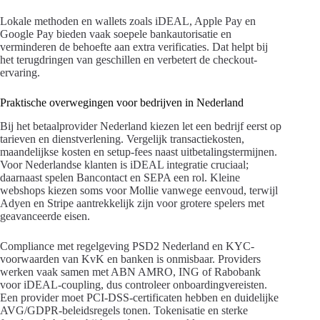
Lokale methoden en wallets zoals iDEAL, Apple Pay en
Google Pay bieden vaak soepele bankautorisatie en
verminderen de behoefte aan extra verificaties. Dat helpt bij
het terugdringen van geschillen en verbetert de checkout-
ervaring.
Praktische overwegingen voor bedrijven in Nederland
Bij het betaalprovider Nederland kiezen let een bedrijf eerst op
tarieven en dienstverlening. Vergelijk transactiekosten,
maandelijkse kosten en setup-fees naast uitbetalingstermijnen.
Voor Nederlandse klanten is iDEAL integratie cruciaal;
daarnaast spelen Bancontact en SEPA een rol. Kleine
webshops kiezen soms voor Mollie vanwege eenvoud, terwijl
Adyen en Stripe aantrekkelijk zijn voor grotere spelers met
geavanceerde eisen.
Compliance met regelgeving PSD2 Nederland en KYC-
voorwaarden van KvK en banken is onmisbaar. Providers
werken vaak samen met ABN AMRO, ING of Rabobank
voor iDEAL-coupling, dus controleer onboardingvereisten.
Een provider moet PCI-DSS-certificaten hebben en duidelijke
AVG/GDPR-beleidsregels tonen. Tokenisatie en sterke