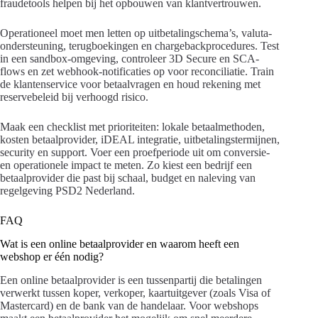
fraudetools helpen bij het opbouwen van klantvertrouwen.
Operationeel moet men letten op uitbetalingschema’s, valuta-
ondersteuning, terugboekingen en chargebackprocedures. Test
in een sandbox-omgeving, controleer 3D Secure en SCA-
flows en zet webhook-notificaties op voor reconciliatie. Train
de klantenservice voor betaalvragen en houd rekening met
reservebeleid bij verhoogd risico.
Maak een checklist met prioriteiten: lokale betaalmethoden,
kosten betaalprovider, iDEAL integratie, uitbetalingstermijnen,
security en support. Voer een proefperiode uit om conversie-
en operationele impact te meten. Zo kiest een bedrijf een
betaalprovider die past bij schaal, budget en naleving van
regelgeving PSD2 Nederland.
FAQ
Wat is een online betaalprovider en waarom heeft een
webshop er één nodig?
Een online betaalprovider is een tussenpartij die betalingen
verwerkt tussen koper, verkoper, kaartuitgever (zoals Visa of
Mastercard) en de bank van de handelaar. Voor webshops