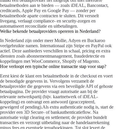
maakt een betaalprovider het mogelijk om snel meerdere
betaalmethoden aan te bieden — zoals iDEAL, Bancontact,
creditcards, Apple Pay en Google Pay — zonder per
betaalmethode aparte contracten te sluiten. Dit versnelt
livegang, verlaagt compliance- en security-zorgen en
automatiseert reconciliatie en uitbetalingen.
Welke bekende betaalproviders opereren in Nederland?
In Nederland zijn onder meer Mollie, Adyen en Buckaroo
veelgebruikte namen. Internationaal zijn Stripe en PayPal ook
actief. Deze aanbieders verschillen in schaal, pricing en extra
diensten zoals abonnementmanagement, fraudedetectie en
koppelingen met WooCommerce, Shopify of Magento.
Hoe verloopt een typische online transactie stap voor stap?
Eerst kiest de klant een betaalmethode in de checkout en voert
de benodigde gegevens in. Vervolgens verzamelt de
betaalprovider die gegevens via een beveiligde API of gehoste
betaalpagina. De provider vraagt autorisatie aan bij de
relevante netwerkpartij (bijv. kaartnetwerk of iDEAL-
koppeling) en ontvangt een antwoord (geaccepteerd,
geweigerd of pending).Als extra authenticatie nodig is, start de
provider een 3D Secure- of bankauthenticatieflow. Na
autorisatie volgt clearing en settlement; de provider bundelt
transacties en verzorgt uitbetaling naar de handelaarrekening
minus fees en eventuele terugboekingen. Tot slot levert de