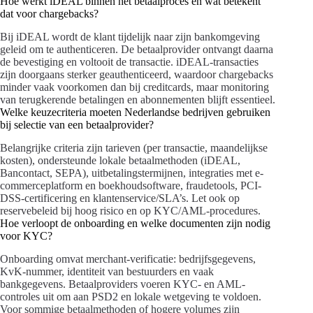
Hoe werkt iDEAL binnen het betaalproces en wat betekent
dat voor chargebacks?
Bij iDEAL wordt de klant tijdelijk naar zijn bankomgeving
geleid om te authenticeren. De betaalprovider ontvangt daarna
de bevestiging en voltooit de transactie. iDEAL-transacties
zijn doorgaans sterker geauthenticeerd, waardoor chargebacks
minder vaak voorkomen dan bij creditcards, maar monitoring
van terugkerende betalingen en abonnementen blijft essentieel.
Welke keuzecriteria moeten Nederlandse bedrijven gebruiken
bij selectie van een betaalprovider?
Belangrijke criteria zijn tarieven (per transactie, maandelijkse
kosten), ondersteunde lokale betaalmethoden (iDEAL,
Bancontact, SEPA), uitbetalingstermijnen, integraties met e-
commerceplatform en boekhoudsoftware, fraudetools, PCI-
DSS-certificering en klantenservice/SLA’s. Let ook op
reservebeleid bij hoog risico en op KYC/AML-procedures.
Hoe verloopt de onboarding en welke documenten zijn nodig
voor KYC?
Onboarding omvat merchant-verificatie: bedrijfsgegevens,
KvK-nummer, identiteit van bestuurders en vaak
bankgegevens. Betaalproviders voeren KYC- en AML-
controles uit om aan PSD2 en lokale wetgeving te voldoen.
Voor sommige betaalmethoden of hogere volumes zijn