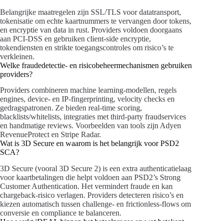
Belangrijke maatregelen zijn SSL/TLS voor datatransport,
tokenisatie om echte kaartnummers te vervangen door tokens,
en encryptie van data in rust. Providers voldoen doorgaans
aan PCI-DSS en gebruiken client-side encryptie,
tokendiensten en strikte toegangscontroles om risico’s te
verkleinen.
Welke fraudedetectie- en risicobeheermechanismen gebruiken
providers?
Providers combineren machine learning-modellen, regels
engines, device- en IP-fingerprinting, velocity checks en
gedragspatronen. Ze bieden real-time scoring,
blacklists/whitelists, integraties met third-party fraudservices
en handmatige reviews. Voorbeelden van tools zijn Adyen
RevenueProtect en Stripe Radar.
Wat is 3D Secure en waarom is het belangrijk voor PSD2
SCA?
3D Secure (vooral 3D Secure 2) is een extra authenticatielaag
voor kaartbetalingen die helpt voldoen aan PSD2’s Strong
Customer Authentication. Het vermindert fraude en kan
chargeback-risico verlagen. Providers detecteren risico’s en
kiezen automatisch tussen challenge- en frictionless-flows om
conversie en compliance te balanceren.