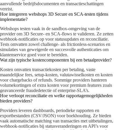
aanvullende bedrijfsdocumenten en transactieschattingen
vereist.
Hoe integreren webshops 3D Secure en SCA-testen tijdens
implementatie?
Webshops testen vaak in de sandbox-omgeving van de
provider om 3D Secure- en SCA-flows te valideren. Ze zetten
webhook-notificaties op voor statusupdates en reconciliatie.
Tests omvatten zowel challenge- als frictionless-scenarios en
simulaties van geweigerde en succesvolle authenticaties om
klantenservice goed voor te bereiden.
Wat zijn typische kostencomponenten bij een betaalprovider?
Kosten omvatten transactiekosten per betaling, vaste
maandelijkse fees, setup-kosten, valutawisselkosten en kosten
voor chargebacks of refunds. Sommige providers hanteren
volumekortingen of extra kosten voor premium features zoals
geavanceerde fraudedetectie of enterprise-SLA’s.
Hoe verloopt reconciliatie en welke rapportagemogelijkheden
bieden providers?
Providers leveren dashboards, periodieke rapporten en
exportbestanden (CSV/JSON) voor boekhouding. Ze bieden
vaak automatische matching van transacties met uitbetalingen,
webhook-notificaties bij statusveranderingen en API’s voor