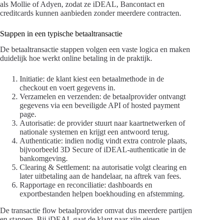
als Mollie of Adyen, zodat ze iDEAL, Bancontact en
creditcards kunnen aanbieden zonder meerdere contracten.
Stappen in een typische betaaltransactie
De betaaltransactie stappen volgen een vaste logica en maken
duidelijk hoe werkt online betaling in de praktijk.
Initiatie: de klant kiest een betaalmethode in de
checkout en voert gegevens in.
Verzamelen en verzenden: de betaalprovider ontvangt
gegevens via een beveiligde API of hosted payment
page.
Autorisatie: de provider stuurt naar kaartnetwerken of
nationale systemen en krijgt een antwoord terug.
Authenticatie: indien nodig vindt extra controle plaats,
bijvoorbeeld 3D Secure of iDEAL-authenticatie in de
bankomgeving.
Clearing & Settlement: na autorisatie volgt clearing en
later uitbetaling aan de handelaar, na aftrek van fees.
Rapportage en reconciliatie: dashboards en
exportbestanden helpen boekhouding en afstemming.
De transactie flow betaalprovider omvat dus meerdere partijen
en stappen. Bij iDEAL gaat de klant naar zijn eigen