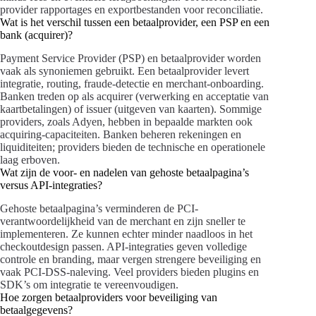
provider rapportages en exportbestanden voor reconciliatie.
Wat is het verschil tussen een betaalprovider, een PSP en een
bank (acquirer)?
Payment Service Provider (PSP) en betaalprovider worden
vaak als synoniemen gebruikt. Een betaalprovider levert
integratie, routing, fraude-detectie en merchant-onboarding.
Banken treden op als acquirer (verwerking en acceptatie van
kaartbetalingen) of issuer (uitgeven van kaarten). Sommige
providers, zoals Adyen, hebben in bepaalde markten ook
acquiring-capaciteiten. Banken beheren rekeningen en
liquiditeiten; providers bieden de technische en operationele
laag erboven.
Wat zijn de voor- en nadelen van gehoste betaalpagina’s
versus API-integraties?
Gehoste betaalpagina’s verminderen de PCI-
verantwoordelijkheid van de merchant en zijn sneller te
implementeren. Ze kunnen echter minder naadloos in het
checkoutdesign passen. API-integraties geven volledige
controle en branding, maar vergen strengere beveiliging en
vaak PCI-DSS-naleving. Veel providers bieden plugins en
SDK’s om integratie te vereenvoudigen.
Hoe zorgen betaalproviders voor beveiliging van
betaalgegevens?