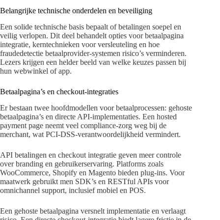
Belangrijke technische onderdelen en beveiliging
Een solide technische basis bepaalt of betalingen soepel en
veilig verlopen. Dit deel behandelt opties voor betaalpagina
integratie, kerntechnieken voor versleuteling en hoe
fraudedetectie betaalprovider-systemen risico’s verminderen.
Lezers krijgen een helder beeld van welke keuzes passen bij
hun webwinkel of app.
Betaalpagina’s en checkout-integraties
Er bestaan twee hoofdmodellen voor betaalprocessen: gehoste
betaalpagina’s en directe API-implementaties. Een hosted
payment page neemt veel compliance-zorg weg bij de
merchant, wat PCI-DSS-verantwoordelijkheid vermindert.
API betalingen en checkout integratie geven meer controle
over branding en gebruikerservaring. Platforms zoals
WooCommerce, Shopify en Magento bieden plug-ins. Voor
maatwerk gebruikt men SDK’s en RESTful APIs voor
omnichannel support, inclusief mobiel en POS.
Een gehoste betaalpagina versnelt implementatie en verlaagt
risico. Een directe checkout-integratie biedt lagere frictie in de