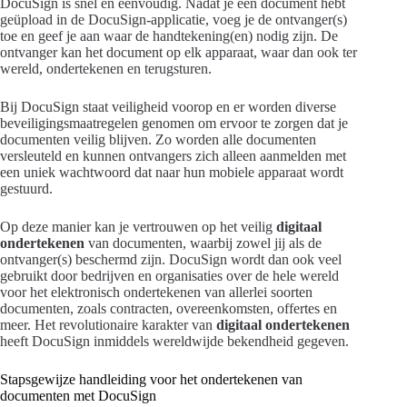
DocuSign is snel en eenvoudig. Nadat je een document hebt
geüpload in de DocuSign-applicatie, voeg je de ontvanger(s)
toe en geef je aan waar de handtekening(en) nodig zijn. De
ontvanger kan het document op elk apparaat, waar dan ook ter
wereld, ondertekenen en terugsturen.
Bij DocuSign staat veiligheid voorop en er worden diverse
beveiligingsmaatregelen genomen om ervoor te zorgen dat je
documenten veilig blijven. Zo worden alle documenten
versleuteld en kunnen ontvangers zich alleen aanmelden met
een uniek wachtwoord dat naar hun mobiele apparaat wordt
gestuurd.
Op deze manier kan je vertrouwen op het veilig
digitaal
ondertekenen
van documenten, waarbij zowel jij als de
ontvanger(s) beschermd zijn. DocuSign wordt dan ook veel
gebruikt door bedrijven en organisaties over de hele wereld
voor het elektronisch ondertekenen van allerlei soorten
documenten, zoals contracten, overeenkomsten, offertes en
meer. Het revolutionaire karakter van
digitaal ondertekenen
heeft DocuSign inmiddels wereldwijde bekendheid gegeven.
Stapsgewijze handleiding voor het ondertekenen van
documenten met DocuSign