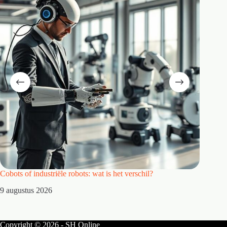
Cobots of industriële robots: wat is het verschil?
Waarom 
9 augustus 2026
8 augus
Copyright © 2026 - SH Online