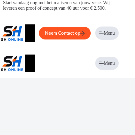
Ga
Start vandaag nog met het realiseren van jouw visie. Wij
naar
leveren een proof of concept van 40 uur voor € 2.500.
de
inhoud
Home
Service
Over ons
Menu
Magazi
Neem Contact op
Menu