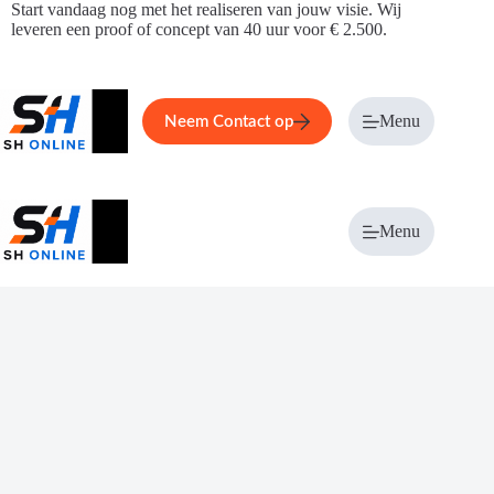
Ga
Start vandaag nog met het realiseren van jouw visie. Wij
naar
leveren een proof of concept van 40 uur voor € 2.500.
de
inhoud
Home
Service
Over ons
Menu
Magazi
Neem Contact op
Menu