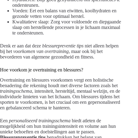
ondersteunen.
Voeden: Eet een balans van eiwitten, koolhydraten en
gezonde vetten voor optimaal herstel.
Kwalitatieve slaap: Zorg voor voldoende en diepgaande
slaap om herstellende processen in je lichaam maximaal
te ondersteunen.
Denk er aan dat deze
blessurepreventie tips
niet alleen helpen
bij het
voorkomen van overtraining
, maar ook bij het
bevorderen van algemene gezondheid en fitness.
Hoe voorkom je overtraining en blessures?
Overtraining en blessures voorkomen vergt een holistische
benadering die rekening houdt met diverse factoren zoals het
trainingsschema
, intensiteit, hersteltijd, mentaal welzijn, en de
individuele limieten van het lichaam. Om blessures tijdens het
sporten te voorkomen, is het cruciaal om een gepersonaliseerd
en gebalanceerd schema te hanteren.
Een
personaliseerd trainingsschema
biedt atleten de
mogelijkheid om hun trainingsintensiteit en volume aan hun
unieke behoeften en doelstellingen aan te passen.
Blessurepreventie tips
benadrukken het belang van