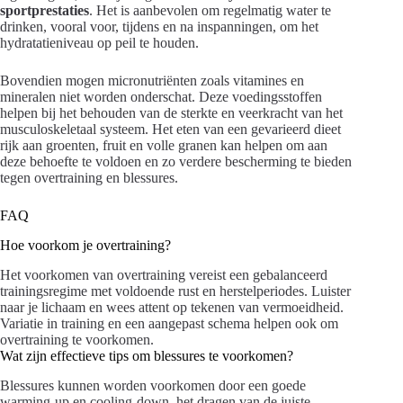
sportprestaties
. Het is aanbevolen om regelmatig water te
drinken, vooral voor, tijdens en na inspanningen, om het
hydratatieniveau op peil te houden.
Bovendien mogen micronutriënten zoals vitamines en
mineralen niet worden onderschat. Deze voedingsstoffen
helpen bij het behouden van de sterkte en veerkracht van het
musculoskeletaal systeem. Het eten van een gevarieerd dieet
rijk aan groenten, fruit en volle granen kan helpen om aan
deze behoefte te voldoen en zo verdere bescherming te bieden
tegen overtraining en blessures.
FAQ
Hoe voorkom je overtraining?
Het voorkomen van overtraining vereist een gebalanceerd
trainingsregime met voldoende rust en herstelperiodes. Luister
naar je lichaam en wees attent op tekenen van vermoeidheid.
Variatie in training en een aangepast schema helpen ook om
overtraining te voorkomen.
Wat zijn effectieve tips om blessures te voorkomen?
Blessures kunnen worden voorkomen door een goede
warming-up en cooling-down, het dragen van de juiste