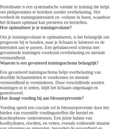
Periodisatie is een systematische variatie in training die helpt
om piekprestaties te bereiken zonder overbelasting. Het
verdeelt de trainingsintensiteit en -volume in fasen, waardoor
het lichaam optimaal kan presteren en herstellen.
Hoe optimaliseer je je trainingsvolume?
Om je trainingsvolume te optimaliseren, is het belangrijk om
progressie bij te houden, naar je lichaam te luisteren en de
intensiteit aan te passen. Een gebalanceerd schema met
gevarieerde trainingen voorkomt overbelasting en mentale
vermoeidheid.
Waarom is een gevarieerd trainingsschema belangrijk?
Een gevarieerd trainingsschema helpt overbelasting van
dezelfde lichaamsdelen te voorkomen en mentale
vermoeidheid te verminderen. Door verschillende soorten
trainingen in te zetten, blijft het lichaam uitgedaagd en
gemotiveerd.
Hoe draagt voeding bij aan blessurepreventie?
Voeding speelt een cruciale rol in blessurepreventie door het
bieden van essentiële voedingsstoffen die herstel en
krachtopbouw ondersteunen. Een juiste balans van
koolhydraten, eiwitten, en vetten, evenals voldoende inname
van vitamines en mineralen, bevordert de gezondheid en