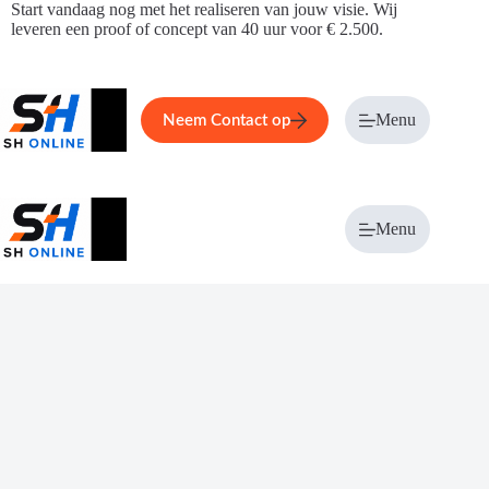
Ga
Start vandaag nog met het realiseren van jouw visie. Wij
naar
leveren een proof of concept van 40 uur voor € 2.500.
de
inhoud
Home
Service
Over ons
Menu
Magazi
Neem Contact op
Menu