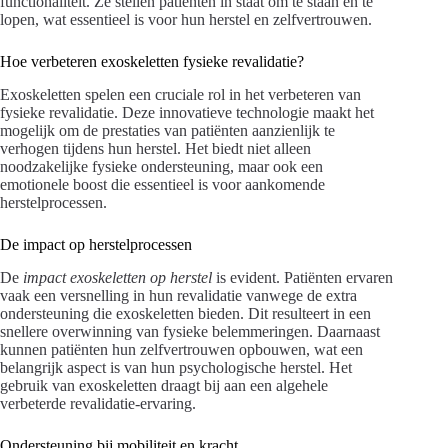
functionaliteit. Ze stellen patiënten in staat om te staan en te
lopen, wat essentieel is voor hun herstel en zelfvertrouwen.
Hoe verbeteren exoskeletten fysieke revalidatie?
Exoskeletten spelen een cruciale rol in het verbeteren van
fysieke revalidatie. Deze innovatieve technologie maakt het
mogelijk om de prestaties van patiënten aanzienlijk te
verhogen tijdens hun herstel. Het biedt niet alleen
noodzakelijke fysieke ondersteuning, maar ook een
emotionele boost die essentieel is voor aankomende
herstelprocessen.
De impact op herstelprocessen
De
impact exoskeletten op herstel
is evident. Patiënten ervaren
vaak een versnelling in hun revalidatie vanwege de extra
ondersteuning die exoskeletten bieden. Dit resulteert in een
snellere overwinning van fysieke belemmeringen. Daarnaast
kunnen patiënten hun zelfvertrouwen opbouwen, wat een
belangrijk aspect is van hun psychologische herstel. Het
gebruik van exoskeletten draagt bij aan een algehele
verbeterde revalidatie-ervaring.
Ondersteuning bij mobiliteit en kracht