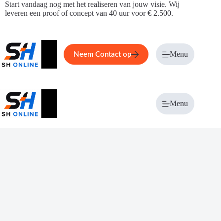
Ga
Start vandaag nog met het realiseren van jouw visie. Wij
naar
leveren een proof of concept van 40 uur voor € 2.500.
de
inhoud
Home
Service
Over ons
Menu
Magazi
Neem Contact op
Menu