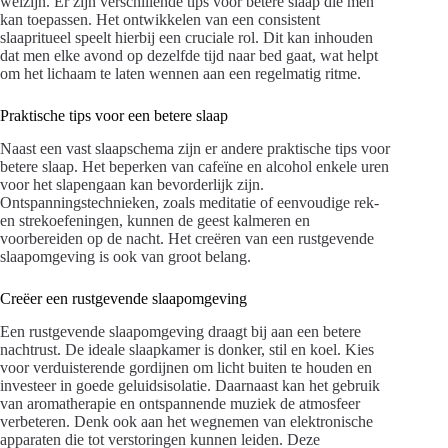
welzijn. Er zijn verschillende tips voor betere slaap die men
kan toepassen. Het ontwikkelen van een consistent
slaapritueel speelt hierbij een cruciale rol. Dit kan inhouden
dat men elke avond op dezelfde tijd naar bed gaat, wat helpt
om het lichaam te laten wennen aan een regelmatig ritme.
Praktische tips voor een betere slaap
Naast een vast slaapschema zijn er andere praktische tips voor
betere slaap. Het beperken van cafeïne en alcohol enkele uren
voor het slapengaan kan bevorderlijk zijn.
Ontspanningstechnieken, zoals meditatie of eenvoudige rek-
en strekoefeningen, kunnen de geest kalmeren en
voorbereiden op de nacht. Het creëren van een rustgevende
slaapomgeving is ook van groot belang.
Creëer een rustgevende slaapomgeving
Een rustgevende slaapomgeving draagt bij aan een betere
nachtrust. De ideale slaapkamer is donker, stil en koel. Kies
voor verduisterende gordijnen om licht buiten te houden en
investeer in goede geluidsisolatie. Daarnaast kan het gebruik
van aromatherapie en ontspannende muziek de atmosfeer
verbeteren. Denk ook aan het wegnemen van elektronische
apparaten die tot verstoringen kunnen leiden. Deze