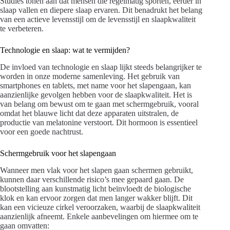
Studies tonen aan dat mensen die regelmatig sporten, eerder in
slaap vallen en diepere slaap ervaren. Dit benadrukt het belang
van een actieve levensstijl om de levensstijl en slaapkwaliteit
te verbeteren.
Technologie en slaap: wat te vermijden?
De invloed van technologie en slaap lijkt steeds belangrijker te
worden in onze moderne samenleving. Het gebruik van
smartphones en tablets, met name voor het slapengaan, kan
aanzienlijke gevolgen hebben voor de slaapkwaliteit. Het is
van belang om bewust om te gaan met schermgebruik, vooral
omdat het blauwe licht dat deze apparaten uitstralen, de
productie van melatonine verstoort. Dit hormoon is essentieel
voor een goede nachtrust.
Schermgebruik voor het slapengaan
Wanneer men vlak voor het slapen gaan schermen gebruikt,
kunnen daar verschillende risico’s mee gepaard gaan. De
blootstelling aan kunstmatig licht beïnvloedt de biologische
klok en kan ervoor zorgen dat men langer wakker blijft. Dit
kan een vicieuze cirkel veroorzaken, waarbij de slaapkwaliteit
aanzienlijk afneemt. Enkele aanbevelingen om hiermee om te
gaan omvatten: