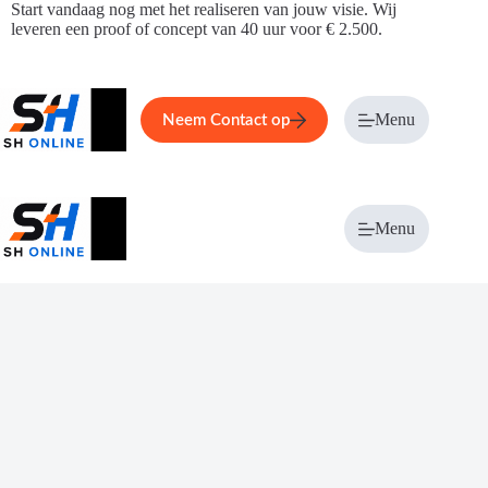
Ga
Start vandaag nog met het realiseren van jouw visie. Wij
naar
leveren een proof of concept van 40 uur voor € 2.500.
de
inhoud
Home
Service
Over ons
Menu
Magazi
Neem Contact op
Menu