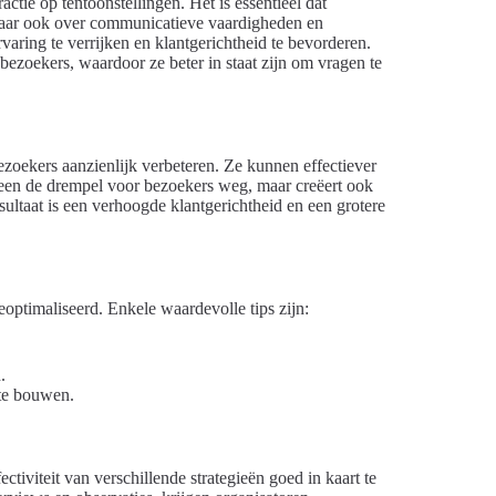
actie op tentoonstellingen. Het is essentieel dat
maar ook over communicatieve vaardigheden en
varing te verrijken en klantgerichtheid te bevorderen.
 bezoekers, waardoor ze beter in staat zijn om vragen te
ezoekers aanzienlijk verbeteren. Ze kunnen effectiever
leen de drempel voor bezoekers weg, maar creëert ook
ultaat is een verhoogde klantgerichtheid en een grotere
ptimaliseerd. Enkele waardevolle tips zijn:
.
 te bouwen.
ectiviteit van verschillende strategieën goed in kaart te