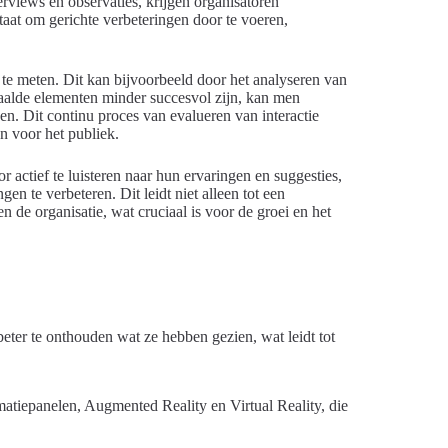
rviews en observaties, krijgen organisatoren
staat om gerichte verbeteringen door te voeren,
ën te meten. Dit kan bijvoorbeeld door het analyseren van
paalde elementen minder succesvol zijn, kan men
n. Dit continu proces van evalueren van interactie
n voor het publiek.
actief te luisteren naar hun ervaringen en suggesties,
n te verbeteren. Dit leidt niet alleen tot een
 de organisatie, wat cruciaal is voor de groei en het
eter te onthouden wat ze hebben gezien, wat leidt tot
matiepanelen, Augmented Reality en Virtual Reality, die