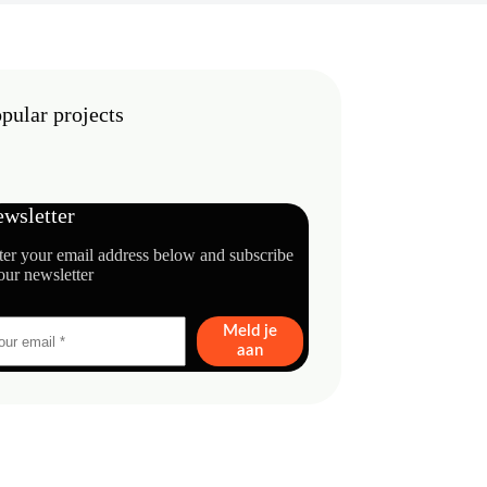
pular projects
wsletter
ter your email address below and subscribe
our newsletter
Meld je
aan