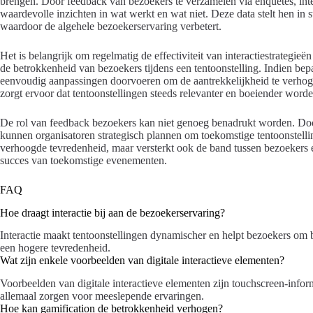
brengen. Door feedback van bezoekers te verzamelen via enquêtes, inte
waardevolle inzichten in wat werkt en wat niet. Deze data stelt hen in 
waardoor de algehele bezoekerservaring verbetert.
Het is belangrijk om regelmatig de effectiviteit van interactiestrategie
de betrokkenheid van bezoekers tijdens een tentoonstelling. Indien be
eenvoudig aanpassingen doorvoeren om de aantrekkelijkheid te verhoge
zorgt ervoor dat tentoonstellingen steeds relevanter en boeiender worde
De rol van feedback bezoekers kan niet genoeg benadrukt worden. Door 
kunnen organisatoren strategisch plannen om toekomstige tentoonstellinge
verhoogde tevredenheid, maar versterkt ook de band tussen bezoekers en
succes van toekomstige evenementen.
FAQ
Hoe draagt interactie bij aan de bezoekerservaring?
Interactie maakt tentoonstellingen dynamischer en helpt bezoekers om b
een hogere tevredenheid.
Wat zijn enkele voorbeelden van digitale interactieve elementen?
Voorbeelden van digitale interactieve elementen zijn touchscreen-infor
allemaal zorgen voor meeslepende ervaringen.
Hoe kan gamification de betrokkenheid verhogen?