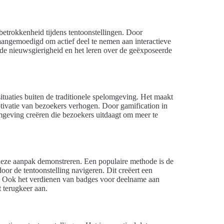
sbetrokkenheid tijdens tentoonstellingen. Door
 aangemoedigd om actief deel te nemen aan interactieve
k de nieuwsgierigheid en het leren over de geëxposeerde
ituaties buiten de traditionele spelomgeving. Het maakt
tivatie van bezoekers verhogen. Door gamification in
mgeving creëren die bezoekers uitdaagt om meer te
n deze aanpak demonstreren. Een populaire methode is de
door de tentoonstelling navigeren. Dit creëert een
en. Ook het verdienen van badges voor deelname aan
 terugkeer aan.