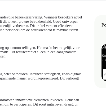
waardevolle bezoekerservaring. Wanneer bezoekers actief
idt dit tot een grotere betrokkenheid. Goed ontworpen
Po
enlijk verbeteren. Dit artikel verkent effectieve
raind personeel om de betrokkenheid te maximaliseren.
Ne
ring op tentoonstellingen. Het maakt het mogelijk voor
matie. Dit resulteert niet alleen in een aangenamere
En
eren.
to 
 beter onthouden. Interactie strategieën, zoals digitale
 spannende manier wordt gepresenteerd. Dit verhoogt
ganisatoren innovatieve elementen invoeren. Denk aan
en om te participeren. Dit soort initiatieven draagt bij