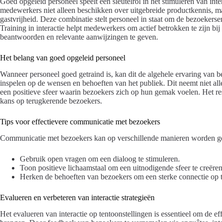
Goed opgeleid personeel speelt een sleutelrol in het stimuleren van inter
medewerkers niet alleen beschikken over uitgebreide productkennis, 
gastvrijheid. Deze combinatie stelt personeel in staat om de bezoekerser
Training in interactie helpt medewerkers om actief betrokken te zijn bij
beantwoorden en relevante aanwijzingen te geven.
Het belang van goed opgeleid personeel
Wanneer personeel goed getraind is, kan dit de algehele ervaring van b
inspelen op de wensen en behoeften van het publiek. Dit neemt niet al
een positieve sfeer waarin bezoekers zich op hun gemak voelen. Het res
kans op terugkerende bezoekers.
Tips voor effectievere communicatie met bezoekers
Communicatie met bezoekers kan op verschillende manieren worden geo
Gebruik open vragen om een dialoog te stimuleren.
Toon positieve lichaamstaal om een uitnodigende sfeer te creëren
Herken de behoeften van bezoekers om een sterke connectie op
Evalueren en verbeteren van interactie strategieën
Het evalueren van interactie op tentoonstellingen is essentieel om de eff