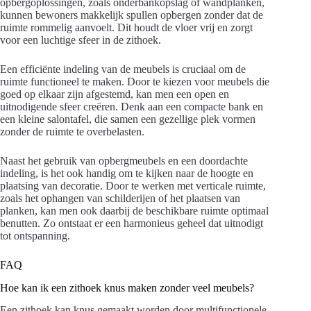
opbergoplossingen, zoals onderbankopslag of wandplanken,
kunnen bewoners makkelijk spullen opbergen zonder dat de
ruimte rommelig aanvoelt. Dit houdt de vloer vrij en zorgt
voor een luchtige sfeer in de zithoek.
Een efficiënte indeling van de meubels is cruciaal om de
ruimte functioneel te maken. Door te kiezen voor meubels die
goed op elkaar zijn afgestemd, kan men een open en
uitnodigende sfeer creëren. Denk aan een compacte bank en
een kleine salontafel, die samen een gezellige plek vormen
zonder de ruimte te overbelasten.
Naast het gebruik van opbergmeubels en een doordachte
indeling, is het ook handig om te kijken naar de hoogte en
plaatsing van decoratie. Door te werken met verticale ruimte,
zoals het ophangen van schilderijen of het plaatsen van
planken, kan men ook daarbij de beschikbare ruimte optimaal
benutten. Zo ontstaat er een harmonieus geheel dat uitnodigt
tot ontspanning.
FAQ
Hoe kan ik een zithoek knus maken zonder veel meubels?
Een zithoek kan knus gemaakt worden door multifunctionele