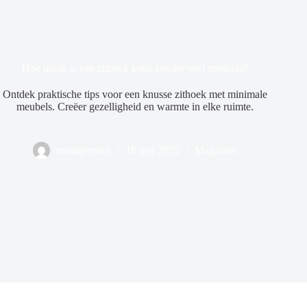
Hoe maak je een zithoek knus zonder veel meubels?
Ontdek praktische tips voor een knusse zithoek met minimale
meubels. Creëer gezelligheid en warmte in elke ruimte.
management
18 mei 2025
Magazine