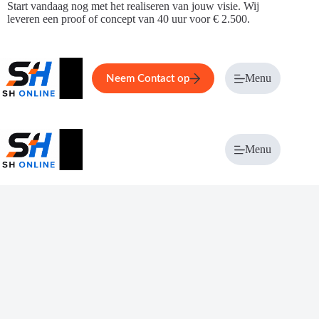
Ga
Start vandaag nog met het realiseren van jouw visie. Wij
naar
leveren een proof of concept van 40 uur voor € 2.500.
de
inhoud
Home
Service
Over ons
Menu
Magazi
Neem Contact op
Menu