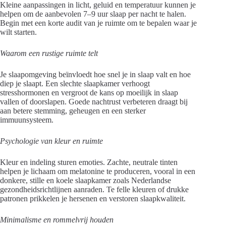
Kleine aanpassingen in licht, geluid en temperatuur kunnen je
helpen om de aanbevolen 7–9 uur slaap per nacht te halen.
Begin met een korte audit van je ruimte om te bepalen waar je
wilt starten.
Waarom een rustige ruimte telt
Je slaapomgeving beïnvloedt hoe snel je in slaap valt en hoe
diep je slaapt. Een slechte slaapkamer verhoogt
stresshormonen en vergroot de kans op moeilijk in slaap
vallen of doorslapen. Goede nachtrust verbeteren draagt bij
aan betere stemming, geheugen en een sterker
immuunsysteem.
Psychologie van kleur en ruimte
Kleur en indeling sturen emoties. Zachte, neutrale tinten
helpen je lichaam om melatonine te produceren, vooral in een
donkere, stille en koele slaapkamer zoals Nederlandse
gezondheidsrichtlijnen aanraden. Te felle kleuren of drukke
patronen prikkelen je hersenen en verstoren slaapkwaliteit.
Minimalisme en rommelvrij houden