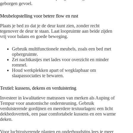
geborgen gevoel.
Meubelopstelling voor betere flow en rust
Plaats je bed zo dat je de deur kunt zien, zonder recht
tegenover de deur te staan. Laat loopruimte aan beide zijden
vrij voor balans en goede beweging.
Gebruik multifunctionele meubels, zoals een bed met
opbergruimte.
Zet nachtkastjes met lades voor overzicht en minder
rommel.
Houd werkplekken apart of wegklapbaar om
slaapassociaties te bewaren.
Textiel: kussens, dekens en verduistering
Investeer in kwalitatieve matrassen van merken als Auping of
Tempur voor anatomische ondersteuning. Gebruik
verduisterende gordijnen en meerdere textuurlagen: een licht
dekbedovertrek, een paar comfortabele kussens en een warme
deken.
Voor luchtzuiverende planten en onderhoudstips lees je meer