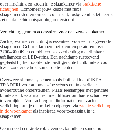
over inrichting en groen in je slaapkamer via
praktische
richtlijnen
. Combineer jouw keuze met flexa
slaapkamerkleuren om een consistent, rustgevend palet neer te
zetten dat echte ontspanning ondersteunt.
Verlichting, geur en accessoires voor een zen-slaapkamer
Zachte, warme verlichting is essentieel voor een rustgevende
slaapkamer. Gebruik lampen met kleurtemperaturen tussen
2700–3000K en combineer basisverlichting met dimbare
tafellampen en LED-strips. Een nachtlamp rustgevend
geplaatst bij het hoofdeinde biedt gerichte lichtbundels voor
lezen zonder de hele kamer op te lichten.
Overweeg slimme systemen zoals Philips Hue of IKEA
TRÅDFRI voor automatische scènes en timers die je
avondroutine ondersteunen. Plaats leeslampjes met gerichte
bundels en kies armaturen met diffuser om harde schaduwen
te vermijden. Voor achtergrondinformatie over zachte
verlichting kun je dit artikel raadplegen via
zachte verlichting
in de woonkamer
als inspiratie voor toepassing in je
slaapkamer.
Geur speelt een grote rol: lavendel, kamille en sandelhout