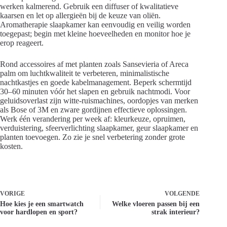
werken kalmerend. Gebruik een diffuser of kwalitatieve
kaarsen en let op allergieën bij de keuze van oliën.
Aromatherapie slaapkamer kan eenvoudig en veilig worden
toegepast; begin met kleine hoeveelheden en monitor hoe je
erop reageert.
Rond accessoires af met planten zoals Sansevieria of Areca
palm om luchtkwaliteit te verbeteren, minimalistische
nachtkastjes en goede kabelmanagement. Beperk schermtijd
30–60 minuten vóór het slapen en gebruik nachtmodi. Voor
geluidsoverlast zijn witte-ruismachines, oordopjes van merken
als Bose of 3M en zware gordijnen effectieve oplossingen.
Werk één verandering per week af: kleurkeuze, opruimen,
verduistering, sfeerverlichting slaapkamer, geur slaapkamer en
planten toevoegen. Zo zie je snel verbetering zonder grote
kosten.
VORIGE
VOLGENDE
Hoe kies je een smartwatch
Welke vloeren passen bij een
voor hardlopen en sport?
strak interieur?