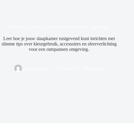
Hoe maak je een slaapkamer rustgevender ingericht?
Leer hoe je jouw slaapkamer rustgevend kunt inrichten met
slimme tips over kleurgebruik, accessoires en sfeerverlichting
voor een ontspannen omgeving.
management
10 juni 2026
Magazine