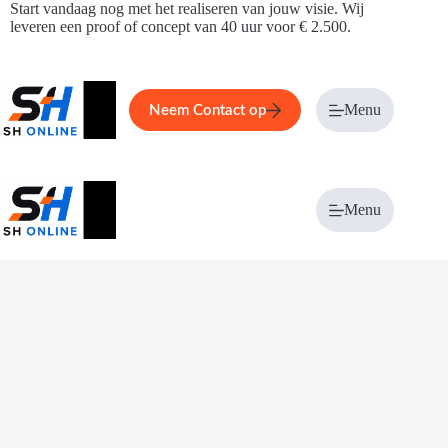
Ga
Start vandaag nog met het realiseren van jouw visie. Wij
naar
leveren een proof of concept van 40 uur voor € 2.500.
de
inhoud
Home
Service
Over ons
Menu
Magazi
Neem Contact op
Menu