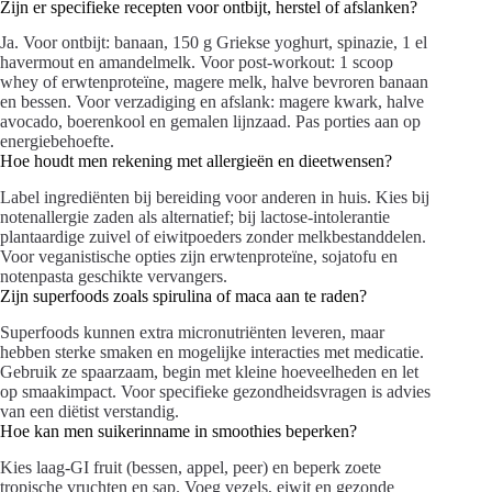
Zijn er specifieke recepten voor ontbijt, herstel of afslanken?
Ja. Voor ontbijt: banaan, 150 g Griekse yoghurt, spinazie, 1 el
havermout en amandelmelk. Voor post-workout: 1 scoop
whey of erwtenproteïne, magere melk, halve bevroren banaan
en bessen. Voor verzadiging en afslank: magere kwark, halve
avocado, boerenkool en gemalen lijnzaad. Pas porties aan op
energiebehoefte.
Hoe houdt men rekening met allergieën en dieetwensen?
Label ingrediënten bij bereiding voor anderen in huis. Kies bij
notenallergie zaden als alternatief; bij lactose-intolerantie
plantaardige zuivel of eiwitpoeders zonder melkbestanddelen.
Voor veganistische opties zijn erwtenproteïne, sojatofu en
notenpasta geschikte vervangers.
Zijn superfoods zoals spirulina of maca aan te raden?
Superfoods kunnen extra micronutriënten leveren, maar
hebben sterke smaken en mogelijke interacties met medicatie.
Gebruik ze spaarzaam, begin met kleine hoeveelheden en let
op smaakimpact. Voor specifieke gezondheidsvragen is advies
van een diëtist verstandig.
Hoe kan men suikerinname in smoothies beperken?
Kies laag-GI fruit (bessen, appel, peer) en beperk zoete
tropische vruchten en sap. Voeg vezels, eiwit en gezonde