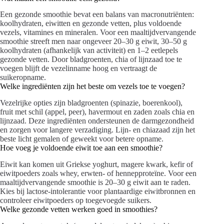
Een gezonde smoothie bevat een balans van macronutriënten:
koolhydraten, eiwitten en gezonde vetten, plus voldoende
vezels, vitamines en mineralen. Voor een maaltijdvervangende
smoothie streeft men naar ongeveer 20–30 g eiwit, 30–50 g
koolhydraten (afhankelijk van activiteit) en 1–2 eetlepels
gezonde vetten. Door bladgroenten, chia of lijnzaad toe te
voegen blijft de vezelinname hoog en vertraagt de
suikeropname.
Welke ingrediënten zijn het beste om vezels toe te voegen?
Vezelrijke opties zijn bladgroenten (spinazie, boerenkool),
fruit met schil (appel, peer), havermout en zaden zoals chia en
lijnzaad. Deze ingrediënten ondersteunen de darmgezondheid
en zorgen voor langere verzadiging. Lijn- en chiazaad zijn het
beste licht gemalen of geweekt voor betere opname.
Hoe voeg je voldoende eiwit toe aan een smoothie?
Eiwit kan komen uit Griekse yoghurt, magere kwark, kefir of
eiwitpoeders zoals whey, erwten- of hennepproteïne. Voor een
maaltijdvervangende smoothie is 20–30 g eiwit aan te raden.
Kies bij lactose-intolerantie voor plantaardige eiwitbronnen en
controleer eiwitpoeders op toegevoegde suikers.
Welke gezonde vetten werken goed in smoothies?