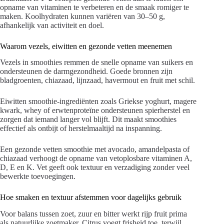
opname van vitaminen te verbeteren en de smaak romiger te
maken. Koolhydraten kunnen variëren van 30–50 g,
afhankelijk van activiteit en doel.
Waarom vezels, eiwitten en gezonde vetten meenemen
Vezels in smoothies remmen de snelle opname van suikers en
ondersteunen de darmgezondheid. Goede bronnen zijn
bladgroenten, chiazaad, lijnzaad, havermout en fruit met schil.
Eiwitten smoothie-ingrediënten zoals Griekse yoghurt, magere
kwark, whey of erwtenproteïne ondersteunen spierherstel en
zorgen dat iemand langer vol blijft. Dit maakt smoothies
effectief als ontbijt of herstelmaaltijd na inspanning.
Een gezonde vetten smoothie met avocado, amandelpasta of
chiazaad verhoogt de opname van vetoplosbare vitaminen A,
D, E en K. Vet geeft ook textuur en verzadiging zonder veel
bewerkte toevoegingen.
Hoe smaken en textuur afstemmen voor dagelijks gebruik
Voor balans tussen zoet, zuur en bitter werkt rijp fruit prima
als natuurlijke zoetmaker. Citrus voegt frisheid toe, terwijl