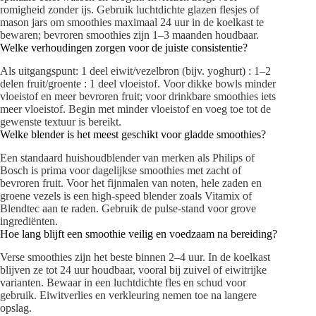
romigheid zonder ijs. Gebruik luchtdichte glazen flesjes of
mason jars om smoothies maximaal 24 uur in de koelkast te
bewaren; bevroren smoothies zijn 1–3 maanden houdbaar.
Welke verhoudingen zorgen voor de juiste consistentie?
Als uitgangspunt: 1 deel eiwit/vezelbron (bijv. yoghurt) : 1–2
delen fruit/groente : 1 deel vloeistof. Voor dikke bowls minder
vloeistof en meer bevroren fruit; voor drinkbare smoothies iets
meer vloeistof. Begin met minder vloeistof en voeg toe tot de
gewenste textuur is bereikt.
Welke blender is het meest geschikt voor gladde smoothies?
Een standaard huishoudblender van merken als Philips of
Bosch is prima voor dagelijkse smoothies met zacht of
bevroren fruit. Voor het fijnmalen van noten, hele zaden en
groene vezels is een high-speed blender zoals Vitamix of
Blendtec aan te raden. Gebruik de pulse-stand voor grove
ingrediënten.
Hoe lang blijft een smoothie veilig en voedzaam na bereiding?
Verse smoothies zijn het beste binnen 2–4 uur. In de koelkast
blijven ze tot 24 uur houdbaar, vooral bij zuivel of eiwitrijke
varianten. Bewaar in een luchtdichte fles en schud voor
gebruik. Eiwitverlies en verkleuring nemen toe na langere
opslag.