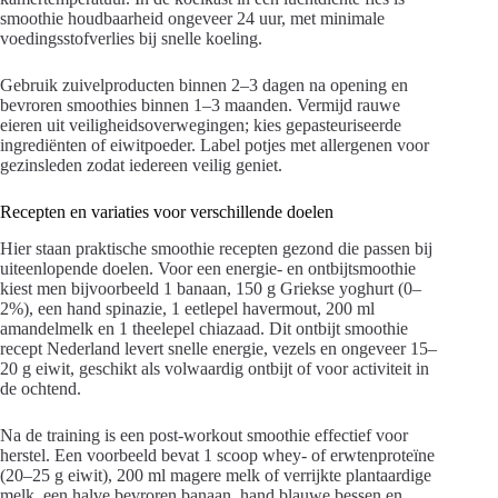
smoothie houdbaarheid ongeveer 24 uur, met minimale
voedingsstofverlies bij snelle koeling.
Gebruik zuivelproducten binnen 2–3 dagen na opening en
bevroren smoothies binnen 1–3 maanden. Vermijd rauwe
eieren uit veiligheidsoverwegingen; kies gepasteuriseerde
ingrediënten of eiwitpoeder. Label potjes met allergenen voor
gezinsleden zodat iedereen veilig geniet.
Recepten en variaties voor verschillende doelen
Hier staan praktische smoothie recepten gezond die passen bij
uiteenlopende doelen. Voor een energie- en ontbijtsmoothie
kiest men bijvoorbeeld 1 banaan, 150 g Griekse yoghurt (0–
2%), een hand spinazie, 1 eetlepel havermout, 200 ml
amandelmelk en 1 theelepel chiazaad. Dit ontbijt smoothie
recept Nederland levert snelle energie, vezels en ongeveer 15–
20 g eiwit, geschikt als volwaardig ontbijt of voor activiteit in
de ochtend.
Na de training is een post-workout smoothie effectief voor
herstel. Een voorbeeld bevat 1 scoop whey- of erwtenproteïne
(20–25 g eiwit), 200 ml magere melk of verrijkte plantaardige
melk, een halve bevroren banaan, hand blauwe bessen en