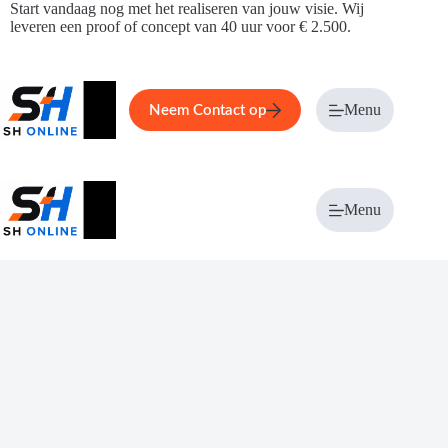
Ga
Start vandaag nog met het realiseren van jouw visie. Wij
naar
leveren een proof of concept van 40 uur voor € 2.500.
de
inhoud
Home
Service
Over ons
Menu
Magazi
Neem Contact op
Menu