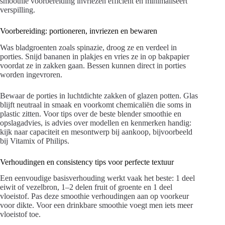
smoothie voorbereiding invriezen efficiënt en minimaliseert
verspilling.
Voorbereiding: portioneren, invriezen en bewaren
Was bladgroenten zoals spinazie, droog ze en verdeel in
porties. Snijd bananen in plakjes en vries ze in op bakpapier
voordat ze in zakken gaan. Bessen kunnen direct in porties
worden ingevroren.
Bewaar de porties in luchtdichte zakken of glazen potten. Glas
blijft neutraal in smaak en voorkomt chemicaliën die soms in
plastic zitten. Voor tips over de beste blender smoothie en
opslagadvies, is advies over modellen en kenmerken handig:
kijk naar capaciteit en mesontwerp bij aankoop, bijvoorbeeld
bij Vitamix of Philips.
Verhoudingen en consistency tips voor perfecte textuur
Een eenvoudige basisverhouding werkt vaak het beste: 1 deel
eiwit of vezelbron, 1–2 delen fruit of groente en 1 deel
vloeistof. Pas deze smoothie verhoudingen aan op voorkeur
voor dikte. Voor een drinkbare smoothie voegt men iets meer
vloeistof toe.