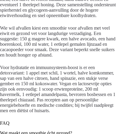
eventueel 1 theelepel honing. Deze samenstelling ondersteunt
spierherstel en glycogeen-aanvulling door de hogere
eiwitverhouding en snel opneembare koolhydraten.
Wie wil afvallen kiest een smoothie voor afvallen met veel
eiwit en gezond vet voor langdurige verzadiging. Een
suggestie: 150 g magere kwark, een halve avocado, een hand
boerenkool, 100 ml water, 1 eetlepel gemalen lijnzaad en
cacaopoeder voor smaak. Deze variant beperkt snelle suikers
en houdt honger op afstand.
Voor hydratatie en immuunsysteem-boost is er een
detoxvariant: 1 appel met schil, 1 wortel, halve komkommer,
sap van een halve citroen, hand spinazie, een stukje verse
gember en 150 ml kokoswater. Vegan en lactosevrije opties
zijn ook eenvoudig: 1 scoop erwtenproteïne, 200 ml
havermelk, 1 eetlepel amandelpasta, bevroren bosbessen en 1
theelepel chiazaad. Pas recepten aan op persoonlijke
energiebehoefte en medische condities; bij twijfel raadpleegt
men een diëtist of huisarts.
FAQ
Wat maakt een smoothie écht gezond?