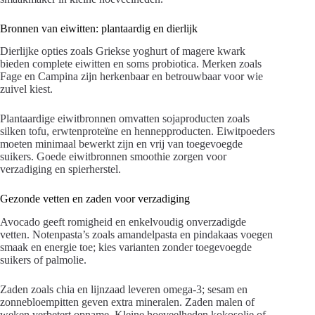
Bronnen van eiwitten: plantaardig en dierlijk
Dierlijke opties zoals Griekse yoghurt of magere kwark
bieden complete eiwitten en soms probiotica. Merken zoals
Fage en Campina zijn herkenbaar en betrouwbaar voor wie
zuivel kiest.
Plantaardige eiwitbronnen omvatten sojaproducten zoals
silken tofu, erwtenproteïne en hennepproducten. Eiwitpoeders
moeten minimaal bewerkt zijn en vrij van toegevoegde
suikers. Goede eiwitbronnen smoothie zorgen voor
verzadiging en spierherstel.
Gezonde vetten en zaden voor verzadiging
Avocado geeft romigheid en enkelvoudig onverzadigde
vetten. Notenpasta’s zoals amandelpasta en pindakaas voegen
smaak en energie toe; kies varianten zonder toegevoegde
suikers of palmolie.
Zaden zoals chia en lijnzaad leveren omega-3; sesam en
zonnebloempitten geven extra mineralen. Zaden malen of
weken verbetert opname. Kleine hoeveelheden kokosolie of