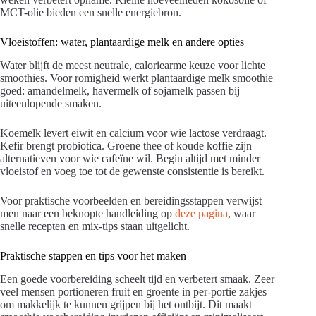
MCT-olie bieden een snelle energiebron.
Vloeistoffen: water, plantaardige melk en andere opties
Water blijft de meest neutrale, caloriearme keuze voor lichte
smoothies. Voor romigheid werkt plantaardige melk smoothie
goed: amandelmelk, havermelk of sojamelk passen bij
uiteenlopende smaken.
Koemelk levert eiwit en calcium voor wie lactose verdraagt.
Kefir brengt probiotica. Groene thee of koude koffie zijn
alternatieven voor wie cafeïne wil. Begin altijd met minder
vloeistof en voeg toe tot de gewenste consistentie is bereikt.
Voor praktische voorbeelden en bereidingsstappen verwijst
men naar een beknopte handleiding op
deze pagina
, waar
snelle recepten en mix-tips staan uitgelicht.
Praktische stappen en tips voor het maken
Een goede voorbereiding scheelt tijd en verbetert smaak. Zeer
veel mensen portioneren fruit en groente in per-portie zakjes
om makkelijk te kunnen grijpen bij het ontbijt. Dit maakt