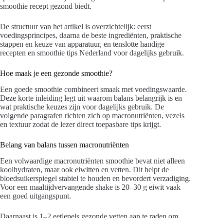
smoothie recept gezond biedt.
De structuur van het artikel is overzichtelijk: eerst
voedingsprincipes, daarna de beste ingrediënten, praktische
stappen en keuze van apparatuur, en tenslotte handige
recepten en smoothie tips Nederland voor dagelijks gebruik.
Hoe maak je een gezonde smoothie?
Een goede smoothie combineert smaak met voedingswaarde.
Deze korte inleiding legt uit waarom balans belangrijk is en
wat praktische keuzes zijn voor dagelijks gebruik. De
volgende paragrafen richten zich op macronutriënten, vezels
en textuur zodat de lezer direct toepasbare tips krijgt.
Belang van balans tussen macronutriënten
Een volwaardige macronutriënten smoothie bevat niet alleen
koolhydraten, maar ook eiwitten en vetten. Dit helpt de
bloedsuikerspiegel stabiel te houden en bevordert verzadiging.
Voor een maaltijdvervangende shake is 20–30 g eiwit vaak
een goed uitgangspunt.
Daarnaast is 1–2 eetlepels gezonde vetten aan te raden om