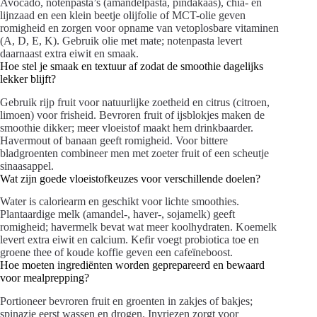
Avocado, notenpasta’s (amandelpasta, pindakaas), chia- en
lijnzaad en een klein beetje olijfolie of MCT-olie geven
romigheid en zorgen voor opname van vetoplosbare vitaminen
(A, D, E, K). Gebruik olie met mate; notenpasta levert
daarnaast extra eiwit en smaak.
Hoe stel je smaak en textuur af zodat de smoothie dagelijks
lekker blijft?
Gebruik rijp fruit voor natuurlijke zoetheid en citrus (citroen,
limoen) voor frisheid. Bevroren fruit of ijsblokjes maken de
smoothie dikker; meer vloeistof maakt hem drinkbaarder.
Havermout of banaan geeft romigheid. Voor bittere
bladgroenten combineer men met zoeter fruit of een scheutje
sinaasappel.
Wat zijn goede vloeistofkeuzes voor verschillende doelen?
Water is caloriearm en geschikt voor lichte smoothies.
Plantaardige melk (amandel-, haver-, sojamelk) geeft
romigheid; havermelk bevat wat meer koolhydraten. Koemelk
levert extra eiwit en calcium. Kefir voegt probiotica toe en
groene thee of koude koffie geven een cafeïneboost.
Hoe moeten ingrediënten worden geprepareerd en bewaard
voor mealprepping?
Portioneer bevroren fruit en groenten in zakjes of bakjes;
spinazie eerst wassen en drogen. Invriezen zorgt voor