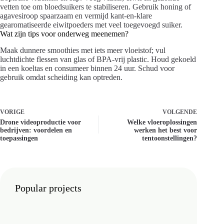
vetten toe om bloedsuikers te stabiliseren. Gebruik honing of
agavesiroop spaarzaam en vermijd kant-en-klare
gearomatiseerde eiwitpoeders met veel toegevoegd suiker.
Wat zijn tips voor onderweg meenemen?
Maak dunnere smoothies met iets meer vloeistof; vul
luchtdichte flessen van glas of BPA-vrij plastic. Houd gekoeld
in een koeltas en consumeer binnen 24 uur. Schud voor
gebruik omdat scheiding kan optreden.
VORIGE
VOLGENDE
Drone videoproductie voor
Welke vloeroplossingen
bedrijven: voordelen en
werken het best voor
toepassingen
tentoonstellingen?
Popular projects