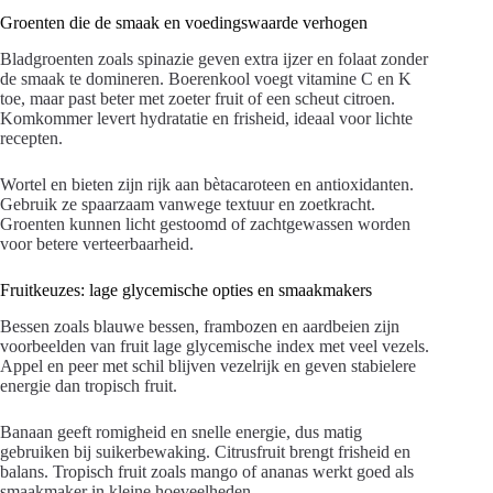
Groenten die de smaak en voedingswaarde verhogen
Bladgroenten zoals spinazie geven extra ijzer en folaat zonder
de smaak te domineren. Boerenkool voegt vitamine C en K
toe, maar past beter met zoeter fruit of een scheut citroen.
Komkommer levert hydratatie en frisheid, ideaal voor lichte
recepten.
Wortel en bieten zijn rijk aan bètacaroteen en antioxidanten.
Gebruik ze spaarzaam vanwege textuur en zoetkracht.
Groenten kunnen licht gestoomd of zachtgewassen worden
voor betere verteerbaarheid.
Fruitkeuzes: lage glycemische opties en smaakmakers
Bessen zoals blauwe bessen, frambozen en aardbeien zijn
voorbeelden van fruit lage glycemische index met veel vezels.
Appel en peer met schil blijven vezelrijk en geven stabielere
energie dan tropisch fruit.
Banaan geeft romigheid en snelle energie, dus matig
gebruiken bij suikerbewaking. Citrusfruit brengt frisheid en
balans. Tropisch fruit zoals mango of ananas werkt goed als
smaakmaker in kleine hoeveelheden.