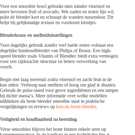
Voor een smoothie bowl gebruikt men minder vloeistof en
meer bevroren fruit of avocado. Wie zaden en noten fijn wil,
pulst de blender kort en schraapt de wanden tussendoor. Dit
helpt bij gelijkmatige textuur en voorkomt klontjes.
Blenderkeuze en snelheidsinstellingen
Voor dagelijks gebruik zonder veel harde noten volstaat een
degelijke huishoudblender van Philips of Braun. Een high-
speed blender zoals Vitamix of Blendtec biedt extra vermogen
voor een zijdezachte structuur en betere verwerking van
vezels.
Begin met laag toerental zodra vloeistof en zacht fruit in de
kan zitten. Verhoog naar medium of hoog om glad te draaien.
Gebruik de pulse-stand voor grove ingrediënten en een tamper
bij dichte massa’s. Meer informatie over welke modellen
uitblinken als beste blender smoothie staat in praktische
vergelijkingen en reviews op
kies-de-beste-blender
.
Veiligheid en houdbaarheid na bereiding
Verse smoothies blijven het beste binnen enkele uren op
kamertemperatuur. In de koelkast in een luchtdichte fles is