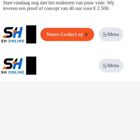
Ga
Start vandaag nog met het realiseren van jouw visie. Wij
naar
leveren een proof of concept van 40 uur voor € 2.500.
de
inhoud
Home
Service
Over ons
Menu
Magazi
Neem Contact op
Menu