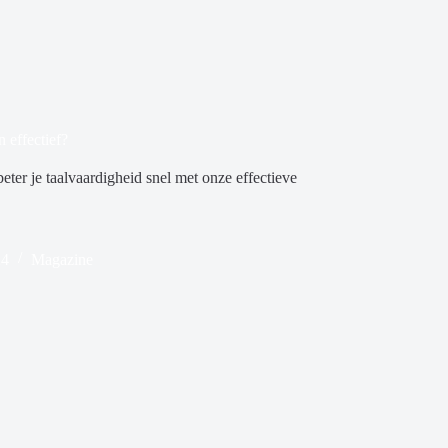
n effectief?
eter je taalvaardigheid snel met onze effectieve
24
Magazine