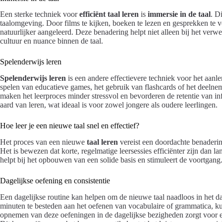
Een sterke techniek voor
efficiënt taal leren
is
immersie in de taal
. D
taalomgeving. Door films te kijken, boeken te lezen en gesprekken te v
natuurlijker aangeleerd. Deze benadering helpt niet alleen bij het verw
cultuur en nuance binnen de taal.
Spelenderwijs leren
Spelenderwijs leren
is een andere effectievere techniek voor het aanle
spelen van educatieve games, het gebruik van flashcards of het deelneme
maken het leerproces minder stressvol en bevorderen de retentie van i
aard van leren, wat ideaal is voor zowel jongere als oudere leerlingen.
Hoe leer je een nieuwe taal snel en effectief?
Het proces van een nieuwe
taal leren
vereist een doordachte benaderi
Het is bewezen dat korte, regelmatige leersessies efficiënter zijn dan la
helpt bij het opbouwen van een solide basis en stimuleert de voortgang
Dagelijkse oefening en consistentie
Een dagelijkse routine kan helpen om de nieuwe taal naadloos in het da
minuten te besteden aan het oefenen van vocabulaire of grammatica,
opnemen van deze oefeningen in de dagelijkse bezigheden zorgt voor een 