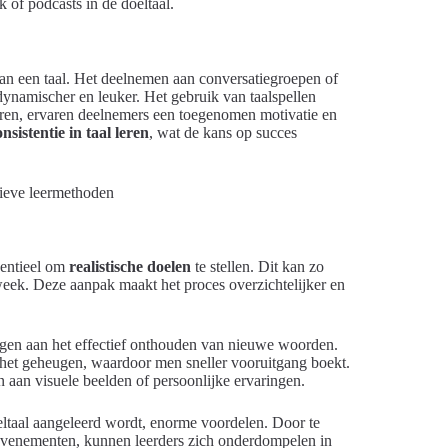
k of podcasts in de doeltaal.
 van een taal. Het deelnemen aan conversatiegroepen of
 dynamischer en leuker. Het gebruik van taalspellen
 leren, ervaren deelnemers een toegenomen motivatie en
onsistentie in taal leren
, wat de kans op succes
ssentieel om
realistische doelen
te stellen. Dit kan zo
week. Deze aanpak maakt het proces overzichtelijker en
agen aan het effectief onthouden van nieuwe woorden.
het geheugen, waardoor men sneller vooruitgang boekt.
 aan visuele beelden of persoonlijke ervaringen.
eltaal aangeleerd wordt, enorme voordelen. Door te
evenementen, kunnen leerders zich onderdompelen in