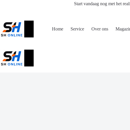
Ga
Start vandaag nog met het real
naar
de
inhoud
Home
Service
Over ons
Magazi