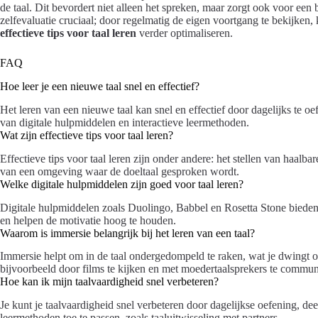
de taal. Dit bevordert niet alleen het spreken, maar zorgt ook voor een b
zelfevaluatie cruciaal; door regelmatig de eigen voortgang te bekijke
effectieve tips voor taal leren
verder optimaliseren.
FAQ
Hoe leer je een nieuwe taal snel en effectief?
Het leren van een nieuwe taal kan snel en effectief door dagelijks te oe
van digitale hulpmiddelen en interactieve leermethoden.
Wat zijn effectieve tips voor taal leren?
Effectieve tips voor taal leren zijn onder andere: het stellen van haalb
van een omgeving waar de doeltaal gesproken wordt.
Welke digitale hulpmiddelen zijn goed voor taal leren?
Digitale hulpmiddelen zoals Duolingo, Babbel en Rosetta Stone bieden 
en helpen de motivatie hoog te houden.
Waarom is immersie belangrijk bij het leren van een taal?
Immersie helpt om in de taal ondergedompeld te raken, wat je dwingt om
bijvoorbeeld door films te kijken en met moedertaalsprekers te commun
Hoe kan ik mijn taalvaardigheid snel verbeteren?
Je kunt je taalvaardigheid snel verbeteren door dagelijkse oefening, de
leermethoden toe te passen, zoals taaluitwisseling met partners.