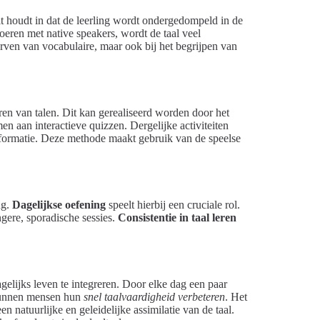
it houdt in dat de leerling wordt ondergedompeld in de
oeren met native speakers, wordt de taal veel
erven van vocabulaire, maar ook bij het begrijpen van
ren van talen. Dit kan gerealiseerd worden door het
n aan interactieve quizzen. Dergelijke activiteiten
nformatie. Deze methode maakt gebruik van de speelse
ng.
Dagelijkse oefening
speelt hierbij een cruciale rol.
ngere, sporadische sessies.
Consistentie in taal leren
.
gelijks leven te integreren. Door elke dag een paar
 kunnen mensen hun
snel taalvaardigheid verbeteren
. Het
natuurlijke en geleidelijke assimilatie van de taal.