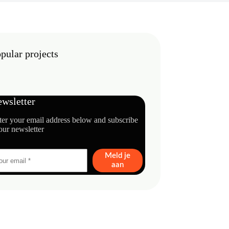
pular projects
wsletter
ter your email address below and subscribe
our newsletter
Meld je
aan