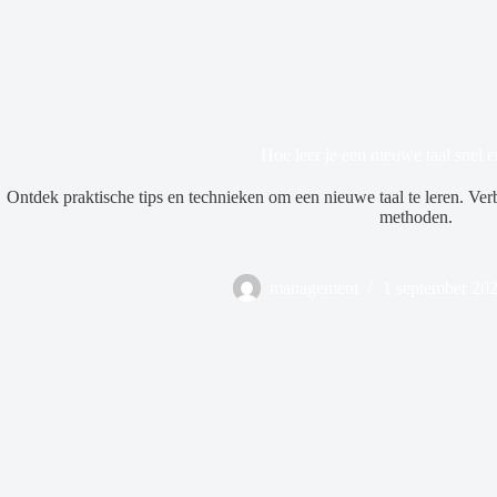
Hoe leer je een nieuwe taal snel e
Ontdek praktische tips en technieken om een nieuwe taal te leren. Verb
methoden.
management
1 september 20