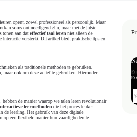
deuren opent, zowel professioneel als persoonlijk. Maar
en
kan soms ontmoedigend zijn, maar met de juiste
Po
s tonen aan dat
effectief taal leren
niet alleen de
nteractie versterkt. Dit artikel biedt praktische tips en
Ne
chnieken als traditionele methoden te gebruiken.
En
pen, maar ook om deze actief te gebruiken. Hieronder
to 
s, hebben de manier waarop we talen leren revolutionair
interactieve leermethoden
die het proces leuker
 de leerling. Het gebruik van deze digitale
en op een flexibele manier hun vaardigheden te