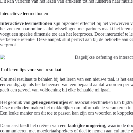
Dit kan variëren van het lezen van artikelen tot het luisteren naar muzie
Interactieve leermethoden
Interactieve leermethoden
zijn bijzonder effectief bij het verwerven
het zoeken naar online taaluitwisselingen met partners maakt het leren
voegt een speelse dimensie toe aan het leerproces. Door interactief te
verbeterde retentie. Deze aanpak sluit perfect aan bij de behoefte aan
c
vergroot.
Taal leren tips voor snel resultaat
Om snel resultaat te behalen bij het leren van een nieuwe taal, is het e
eenvoudig zijn als het beheersen van een bepaald aantal woorden per 
geeft een gevoel van voldoening bij elke behaalde mijlpaal.
Het gebruik van
geheugensteuntjes
en associatietechnieken kan bijdr
Deze methoden maken het makkelijker om informatie te verankeren in 
Een leuke manier om dit toe te passen kan zijn om woorden te koppelen
Daarnaast biedt het creëren van een
taalrijke omgeving
, waarin de do
communiceren met moedertaalsprekers of deel te nemen aan culturele 