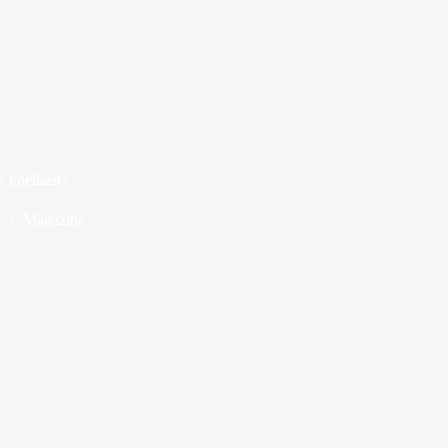
e koelkast?
4
Magazine