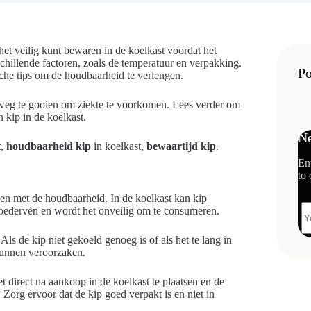
het veilig kunt bewaren in de koelkast voordat het
schillende factoren, zoals de temperatuur en verpakking.
Po
che tips om de houdbaarheid te verlengen.
et weg te gooien om ziekte te voorkomen. Lees verder om
 kip in de koelkast.
Ne
t
,
houdbaarheid kip
in koelkast,
bewaartijd kip
.
En
to 
uden met de houdbaarheid. In de koelkast kan kip
 bederven en wordt het onveilig om te consumeren.
Als de kip niet gekoeld genoeg is of als het te lang in
 kunnen veroorzaken.
t direct na aankoop in de koelkast te plaatsen en de
Zorg ervoor dat de kip goed verpakt is en niet in