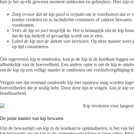
kun je het op elk gewenst moment ontdooien en gebruiken. Hier zijn enk
Zorg ervoor dat de kip goed is verpakt om te voorkomen dat er v
porties verdelen en in luchtdichte containers of zakken bewaren.
voorkomen.
Vries de kip zo snel mogelijk in.
Het is belangrijk om de kip binn
dat de kip bederft of gevaarlijk wordt om te eten.
Label de kip met de datum van invriezen.
Op deze manier weet je a
op tijd consumeren.
Om ingevroren kip te ontdooien, kun je de kip in de koelkast leggen e
afhankelijk van de hoeveelheid. Een andere optie is om de kip te ontdo
om de kip op een veilige manier te ontdooien om voedselvergiftiging 
Vergeet niet dat eenmaal ontdooide kip niet opnieuw mag worden ingev
hoeveelheden die je nodig hebt. Door deze tips te volgen, kun je kip v
houdbaarheid.
De juiste manier van kip bewaren
Om de bewaartijd van kip in de koelkast te optimaliseren, is het van bel
het belangrijk om de kip in de originele verpakking te laten zitten. Mo