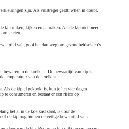
verkleuringen zijn. Als vuistregel geldt: when in doubt,
 kip ruiken, kijken en aanraken. Als de kip niet meer
g om te eten.
e bewaartijd valt, gooi het dan weg om gezondheidsrisico’s
unt bewaren in de koelkast. De bewaartijd van kip is
 de temperatuur van de koelkast.
 Als de kip al gekookt is, kun je het vier dagen
ip te consumeren en bestaat er een risico op
ng het al in de koelkast staat, is door de
 of de kip nog binnen de veilige bewaartijd valt.
eur en kleur van de kip. Bedorven kip ruikt onaangenaam