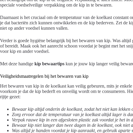
speciale voedselveilige verpakking om de kip in te bewaren.
Daarnaast is het cruciaal om de temperatuur van de koelkast constant
je dat bacteriën zich kunnen ontwikkelen en de kip bederven. Zet de kip
niet op ander voedsel kunnen vallen.
Verder is goede hygiëne belangrijk bij het bewaren van kip. Was altijd
of bereidt. Maak ook het aanrecht schoon voordat je begint met het sni
voor kip en ander voedsel.
Met deze handige
kip bewaartips
kun je jouw kip langer veilig beware
Veiligheidsmaatregelen bij het bewaren van kip
Het bewaren van kip in de koelkast kan veilig gebeuren, mits je enkele
voorkom je dat de kip bederft en onveilig wordt om te consumeren. Hie
rijtje gezet:
Bewaar kip altijd onderin de koelkast, zodat het niet kan lekke
Zorg ervoor dat de temperatuur van je koelkast altijd lager is d
Verpak rauwe kip in een afgesloten plastic zak voordat je het in d
Bewaar kip niet langer dan twee dagen in de koelkast, ook niet al
Was altijd je handen voordat je kip aanraakt, en gebruik aparte