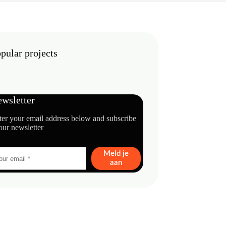
pular projects
wsletter
ter your email address below and subscribe
our newsletter
Meld je
aan