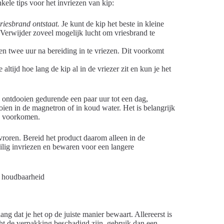
ele tips voor het invriezen van kip:
riesbrand ontstaat.
Je kunt de kip het beste in kleine
 Verwijder zoveel mogelijk lucht om vriesbrand te
en twee uur na bereiding in te vriezen. Dit voorkomt
ltijd hoe lang de kip al in de vriezer zit en kun je het
n ontdooien gedurende een paar uur tot een dag,
oien in de magnetron of in koud water. Het is belangrijk
te voorkomen.
roren. Bereid het product daarom alleen in de
eilig invriezen en bewaren voor een langere
ang dat je het op de juiste manier bewaart. Allereerst is
cht de verpakking beschadigd zijn, gebruik dan een