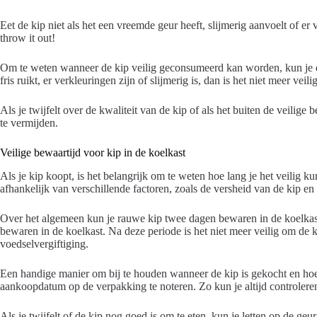
Eet de kip niet als het een vreemde geur heeft, slijmerig aanvoelt of er 
throw it out!
Om te weten wanneer de kip veilig geconsumeerd kan worden, kun je de
fris ruikt, er verkleuringen zijn of slijmerig is, dan is het niet meer veili
Als je twijfelt over de kwaliteit van de kip of als het buiten de veilig
te vermijden.
Veilige bewaartijd voor kip in de koelkast
Als je kip koopt, is het belangrijk om te weten hoe lang je het veilig k
afhankelijk van verschillende factoren, zoals de versheid van de kip en
Over het algemeen kun je rauwe kip twee dagen bewaren in de koelkast.
bewaren in de koelkast. Na deze periode is het niet meer veilig om de k
voedselvergiftiging.
Een handige manier om bij te houden wanneer de kip is gekocht en hoela
aankoopdatum op de verpakking te noteren. Zo kun je altijd controleren
Als je twijfelt of de kip nog goed is om te eten, kun je letten op de g