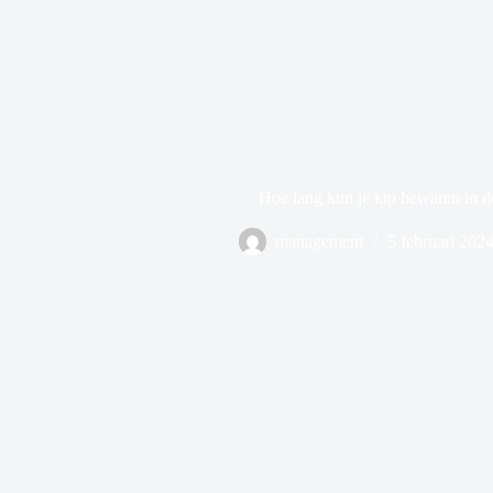
Hoe lang kun je kip bewaren in d
management
5 februari 202