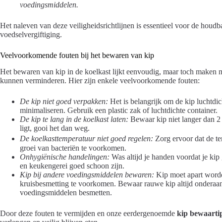
voedingsmiddelen.
Het naleven van deze veiligheidsrichtlijnen is essentieel voor de houd
voedselvergiftiging.
Veelvoorkomende fouten bij het bewaren van kip
Het bewaren van kip in de koelkast lijkt eenvoudig, maar toch maken 
kunnen verminderen. Hier zijn enkele veelvoorkomende fouten:
De kip niet goed verpakken:
Het is belangrijk om de kip luchtdic
minimaliseren. Gebruik een plastic zak of luchtdichte container.
De kip te lang in de koelkast laten:
Bewaar kip niet langer dan 2 d
ligt, gooi het dan weg.
De koelkasttemperatuur niet goed regelen:
Zorg ervoor dat de te
groei van bacteriën te voorkomen.
Onhygiënische handelingen:
Was altijd je handen voordat je kip
en keukengerei goed schoon zijn.
Kip bij andere voedingsmiddelen bewaren:
Kip moet apart word
kruisbesmetting te voorkomen. Bewaar rauwe kip altijd onderaan
voedingsmiddelen besmetten.
Door deze fouten te vermijden en onze eerdergenoemde
kip bewaarti