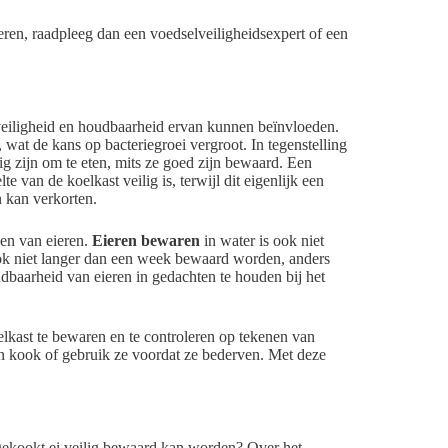
eren, raadpleeg dan een voedselveiligheidsexpert of een
 veiligheid en houdbaarheid ervan kunnen beïnvloeden.
wat de kans op bacteriegroei vergroot. In tegenstelling
g zijn om te eten, mits ze goed zijn bewaard. Een
 van de koelkast veilig is, terwijl dit eigenlijk een
 kan verkorten.
ven van eieren.
Eieren bewaren
in water is ook niet
ok niet langer dan een week bewaard worden, anders
dbaarheid van eieren in gedachten te houden bij het
elkast te bewaren en te controleren op tekenen van
en kook of gebruik ze voordat ze bederven. Met deze
 gekookt ei veilig bewaard kan worden? Over het