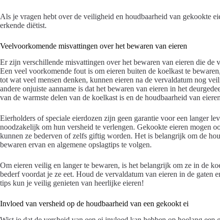
Als je vragen hebt over de veiligheid en houdbaarheid van gekookte ei
erkende diëtist.
Veelvoorkomende misvattingen over het bewaren van eieren
Er zijn verschillende misvattingen over het bewaren van eieren die de
Een veel voorkomende fout is om eieren buiten de koelkast te bewaren, 
tot wat veel mensen denken, kunnen eieren na de vervaldatum nog veili
andere onjuiste aanname is dat het bewaren van eieren in het deurgedeelte
van de warmste delen van de koelkast is en de houdbaarheid van eieren
Eierholders of speciale eierdozen zijn geen garantie voor een langer le
noodzakelijk om hun versheid te verlengen. Gekookte eieren mogen o
kunnen ze bederven of zelfs giftig worden. Het is belangrijk om de hou
bewaren ervan en algemene opslagtips te volgen.
Om eieren veilig en langer te bewaren, is het belangrijk om ze in de ko
bederf voordat je ze eet. Houd de vervaldatum van eieren in de gaten 
tips kun je veilig genieten van heerlijke eieren!
Invloed van versheid op de houdbaarheid van een gekookt ei
Wist je dat de versheid van een ei invloed kan hebben op hoelang een