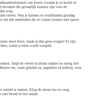
oudbaarheidsdatum van eieren voordat je ze kookt of
ën bevatten die gevaarlijk kunnen zijn voor de
 dan weg.
okte eieren. Was je handen en werkbladen grondig
or dat alle materialen die in contact komen met rauwe
e ermee moet doen, maak je dan geen zorgen! Er zijn
hten, zodat er niets wordt verspild.
maken. Snijd de eieren in kleine stukjes en meng met
ënten toe, zoals gehakte ui, augurken of selderij, voor
e omelet te maken. Klop de eieren los en voeg
r met brood of een salade.