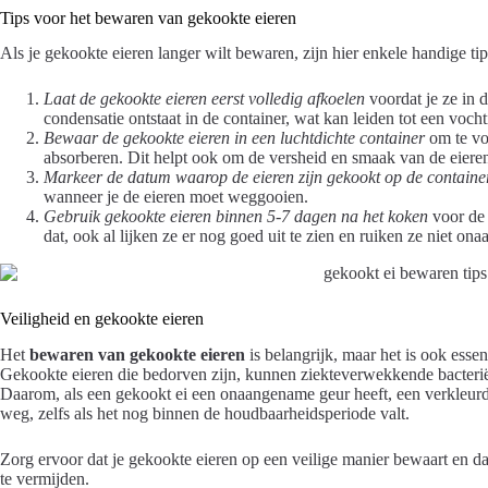
Tips voor het bewaren van gekookte eieren
Als je gekookte eieren langer wilt bewaren, zijn hier enkele handige tip
Laat de gekookte eieren eerst volledig afkoelen
voordat je ze in d
condensatie ontstaat in de container, wat kan leiden tot een voc
Bewaar de gekookte eieren in een luchtdichte container
om te vo
absorberen. Dit helpt ook om de versheid en smaak van de eiere
Markeer de datum waarop de eieren zijn gekookt op de containe
wanneer je de eieren moet weggooien.
Gebruik gekookte eieren binnen 5-7 dagen na het koken
voor de 
dat, ook al lijken ze er nog goed uit te zien en ruiken ze niet o
Veiligheid en gekookte eieren
Het
bewaren van gekookte eieren
is belangrijk, maar het is ook esse
Gekookte eieren die bedorven zijn, kunnen ziekteverwekkende bacteriën
Daarom, als een gekookt ei een onaangename geur heeft, een verkleurde
weg, zelfs als het nog binnen de houdbaarheidsperiode valt.
Zorg ervoor dat je gekookte eieren op een veilige manier bewaart en d
te vermijden.