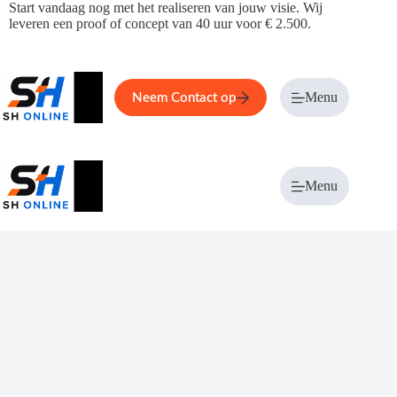
Ga
Start vandaag nog met het realiseren van jouw visie. Wij
naar
leveren een proof of concept van 40 uur voor € 2.500.
de
inhoud
Home
Service
Over ons
Menu
Magazi
Neem Contact op
Menu