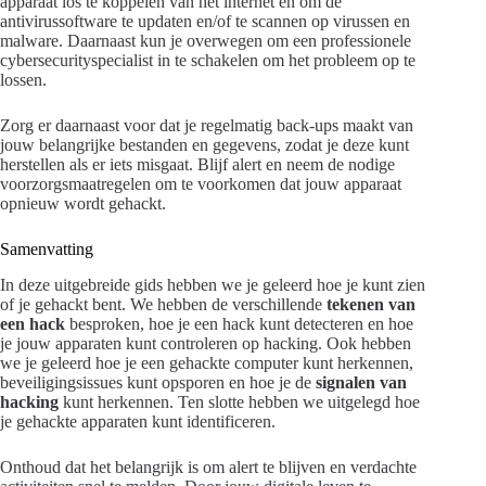
apparaat los te koppelen van het internet en om de
antivirussoftware te updaten en/of te scannen op virussen en
malware. Daarnaast kun je overwegen om een professionele
cybersecurityspecialist in te schakelen om het probleem op te
lossen.
Zorg er daarnaast voor dat je regelmatig back-ups maakt van
jouw belangrijke bestanden en gegevens, zodat je deze kunt
herstellen als er iets misgaat. Blijf alert en neem de nodige
voorzorgsmaatregelen om te voorkomen dat jouw apparaat
opnieuw wordt gehackt.
Samenvatting
In deze uitgebreide gids hebben we je geleerd hoe je kunt zien
of je gehackt bent. We hebben de verschillende
tekenen van
een hack
besproken, hoe je een hack kunt detecteren en hoe
je jouw apparaten kunt controleren op hacking. Ook hebben
we je geleerd hoe je een gehackte computer kunt herkennen,
beveiligingsissues kunt opsporen en hoe je de
signalen van
hacking
kunt herkennen. Ten slotte hebben we uitgelegd hoe
je gehackte apparaten kunt identificeren.
Onthoud dat het belangrijk is om alert te blijven en verdachte