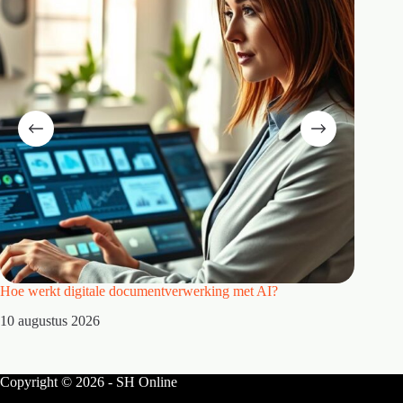
Hoe werkt digitale documentverwerking met AI?
Hoe kies
10 augustus 2026
10 augu
Copyright © 2026 - SH Online