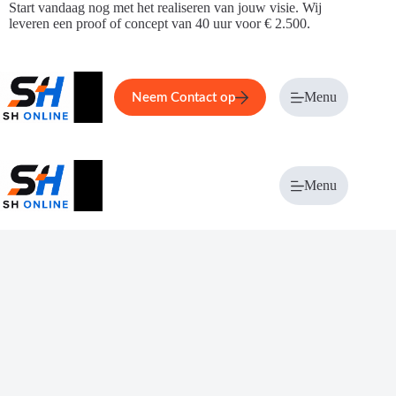
Ga
Start vandaag nog met het realiseren van jouw visie. Wij
naar
leveren een proof of concept van 40 uur voor € 2.500.
de
inhoud
Home
Service
Over ons
Menu
Magazi
Neem Contact op
Menu