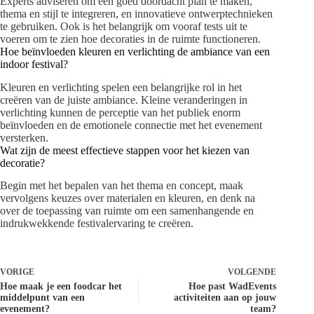
Experts adviseren om een goed doordacht plan te maken,
thema en stijl te integreren, en innovatieve ontwerptechnieken
te gebruiken. Ook is het belangrijk om vooraf tests uit te
voeren om te zien hoe decoraties in de ruimte functioneren.
Hoe beïnvloeden kleuren en verlichting de ambiance van een
indoor festival?
Kleuren en verlichting spelen een belangrijke rol in het
creëren van de juiste ambiance. Kleine veranderingen in
verlichting kunnen de perceptie van het publiek enorm
beïnvloeden en de emotionele connectie met het evenement
versterken.
Wat zijn de meest effectieve stappen voor het kiezen van
decoratie?
Begin met het bepalen van het thema en concept, maak
vervolgens keuzes over materialen en kleuren, en denk na
over de toepassing van ruimte om een samenhangende en
indrukwekkende festivalervaring te creëren.
VORIGE
VOLGENDE
Hoe maak je een foodcar het
Hoe past WadEvents
middelpunt van een
activiteiten aan op jouw
evenement?
team?