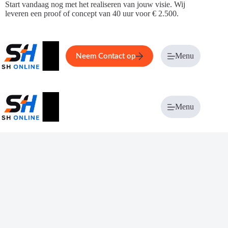
Ga
Start vandaag nog met het realiseren van jouw visie. Wij
naar
leveren een proof of concept van 40 uur voor € 2.500.
de
inhoud
Home
Service
Over ons
Menu
Magazi
Neem Contact op
Menu