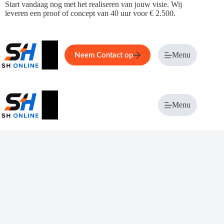
Ga
Start vandaag nog met het realiseren van jouw visie. Wij
naar
leveren een proof of concept van 40 uur voor € 2.500.
de
inhoud
Home
Service
Over ons
Menu
Magazi
Neem Contact op
Menu