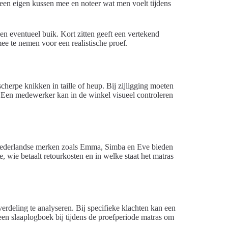
 een eigen kussen mee en noteer wat men voelt tijdens
j en eventueel buik. Kort zitten geeft een vertekend
ee te nemen voor een realistische proef.
herpe knikken in taille of heup. Bij zijligging moeten
 Een medewerker kan in de winkel visueel controleren
Nederlandse merken zoals Emma, Simba en Eve bieden
, wie betaalt retourkosten en in welke staat het matras
deling te analyseren. Bij specifieke klachten kan een
 een slaaplogboek bij tijdens de proefperiode matras om