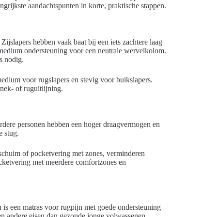
ngrijkste aandachtspunten in korte, praktische stappen.
jslapers hebben vaak baat bij een iets zachtere laag
n medium ondersteuning voor een neutrale wervelkolom.
s nodig.
medium voor rugslapers en stevig voor buikslapers.
nek- of ruguitlijning.
rdere personen hebben een hoger draagvermogen en
e stug.
gschuim of pocketvering met zones, verminderen
ocketvering met meerdere comfortzones en
n is een matras voor rugpijn met goede ondersteuning
en andere eisen dan gezonde jonge volwassenen.