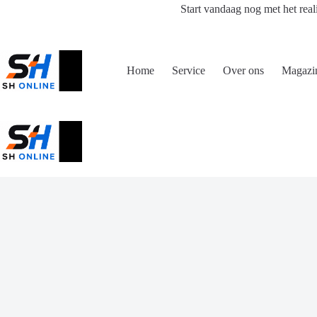
Ga
Start vandaag nog met het real
naar
de
inhoud
Home
Service
Over ons
Magazi