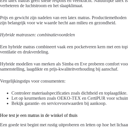
Een latex matras geeft snelle respons en veerkracht. Natuurlijke latex
verbeteren de luchtstroom en het slaapklimaat.
Prijs en gewicht zijn nadelen van een latex matras. Productiemethoden
zijn belangrijk voor wie waarde hecht aan milieu en gezondheid.
Hybride matrassen: combinatievoordelen
Een hybride matras combineert vaak een pocketveren kern met een topla
ventilatie en drukverdeling.
Hybride modellen van merken als Simba en Eve proberen comfort voor 
samenstelling, laagdikte en prijs-kwaliteitverhouding bij aanschaf.
Vergelijkingstips voor consumenten:
Controleer materiaalspecificaties zoals dichtheid en toplaagdikte.
Let op keurmerken zoals OEKO-TEX en CertiPUR voor schuim
Bekijk garantie- en servicevoorwaarden bij aankoop.
Hoe test je een matras in de winkel of thuis
Een goede test begint met rustig uitproberen en letten op hoe het licha