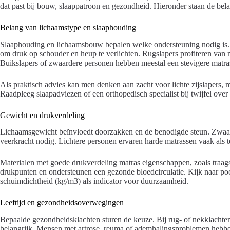
dat past bij bouw, slaappatroon en gezondheid. Hieronder staan de bela
Belang van lichaamstype en slaaphouding
Slaaphouding en lichaamsbouw bepalen welke ondersteuning nodig is. Zi
om druk op schouder en heup te verlichten. Rugslapers profiteren va
Buikslapers of zwaardere personen hebben meestal een stevigere matra
Als praktisch advies kan men denken aan zacht voor lichte zijslapers, 
Raadpleeg slaapadviezen of een orthopedisch specialist bij twijfel over 
Gewicht en drukverdeling
Lichaamsgewicht beïnvloedt doorzakken en de benodigde steun. Zwaa
veerkracht nodig. Lichtere personen ervaren harde matrassen vaak als t
Materialen met goede drukverdeling matras eigenschappen, zoals traa
drukpunten en ondersteunen een gezonde bloedcirculatie. Kijk naar p
schuimdichtheid (kg/m3) als indicator voor duurzaamheid.
Leeftijd en gezondheidsoverwegingen
Bepaalde gezondheidsklachten sturen de keuze. Bij rug- of nekklachte
belangrijk. Mensen met artrose, reuma of ademhalingsproblemen hebb