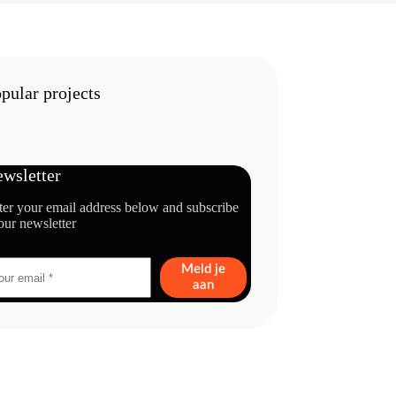
pular projects
wsletter
ter your email address below and subscribe
our newsletter
Meld je
aan