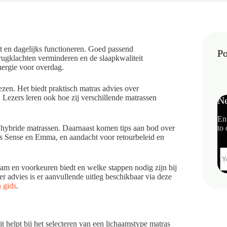
st en dagelijks functioneren. Goed passend
Po
ugklachten verminderen en de slaapkwaliteit
nergie voor overdag.
iezen. Het biedt praktisch matras advies over
 Lezers leren ook hoe zij verschillende matrassen
Ne
En
n hybride matrassen. Daarnaast komen tips aan bod over
to 
ss Sense en Emma, en aandacht voor retourbeleid en
aam en voorkeuren biedt en welke stappen nodig zijn bij
 advies is er aanvullende uitleg beschikbaar via deze
 gids
.
t helpt bij het selecteren van een lichaamstype matras