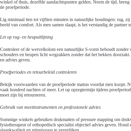
winkel of thuis, dezelfde aandachtspunten gelden. Neem de tijd, breng
de proefperiode.
Lig minimaal tien tot vijftien minuten in natuurlijke houdingen: rug, zi
beeld van comfort. Als men samen slaapt, is het verstandig de partner m
Let op rug- en heupuitlijning
Controleer of de wervelkolom een natuurlijke S-vorm behoudt zonder sc
schouders en heupen licht wegzakken zonder dat het bekken doorzakt.
en advies geven.
Proefperiodes en retourbeleid controleren
Bekijk voorwaarden van de proefperiode matras voordat men koopt. 
vaak honderd nachten of meer. Let op opzegtermijn tijdens proefperiode
moet zijn bij retourneren.
Gebruik van meetinstrumenten en professionele advies
Sommige winkels gebruiken drukmatten of pressure mapping om drukver
fysiotherapeut of orthopedisch specialist objectief advies geven. Houd
slaapkwaliteit en pijnniveaus te vergelijken.