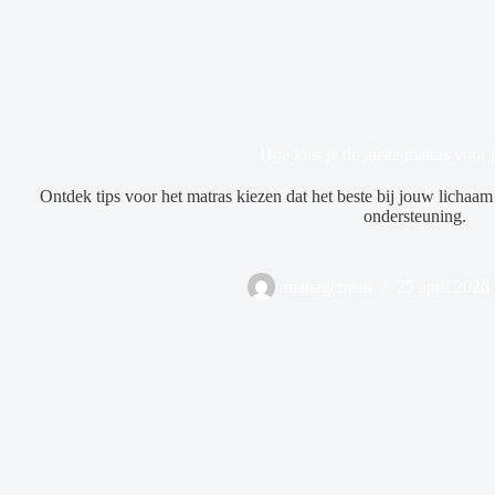
Hoe kies je de juiste matras voor 
Ontdek tips voor het matras kiezen dat het beste bij jouw lichaam
ondersteuning.
management
25 april 2026