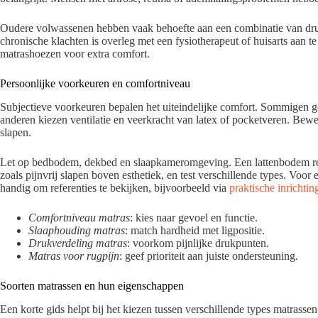
Oudere volwassenen hebben vaak behoefte aan een combinatie van druk
chronische klachten is overleg met een fysiotherapeut of huisarts aan 
matrashoezen voor extra comfort.
Persoonlijke voorkeuren en comfortniveau
Subjectieve voorkeuren bepalen het uiteindelijke comfort. Sommigen
anderen kiezen ventilatie en veerkracht van latex of pocketveren. Bewe
slapen.
Let op bedbodem, dekbed en slaapkameromgeving. Een lattenbodem reag
zoals pijnvrij slapen boven esthetiek, en test verschillende types. Voor 
handig om referenties te bekijken, bijvoorbeeld via
praktische inrichti
Comfortniveau matras
: kies naar gevoel en functie.
Slaaphouding matras
: match hardheid met ligpositie.
Drukverdeling matras
: voorkom pijnlijke drukpunten.
Matras voor rugpijn
: geef prioriteit aan juiste ondersteuning.
Soorten matrassen en hun eigenschappen
Een korte gids helpt bij het kiezen tussen verschillende types matrasse