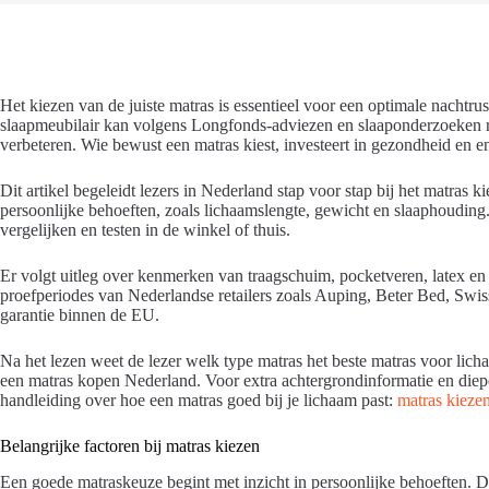
Het kiezen van de juiste matras is essentieel voor een optimale nachtru
slaapmeubilair kan volgens Longfonds-adviezen en slaaponderzoeken r
verbeteren. Wie bewust een matras kiest, investeert in gezondheid en e
Dit artikel begeleidt lezers in Nederland stap voor stap bij het matras k
persoonlijke behoeften, zoals lichaamslengte, gewicht en slaaphouding.
vergelijken en testen in de winkel of thuis.
Er volgt uitleg over kenmerken van traagschuim, pocketveren, latex e
proefperiodes van Nederlandse retailers zoals Auping, Beter Bed, Swi
garantie binnen de EU.
Na het lezen weet de lezer welk type matras het beste matras voor lich
een matras kopen Nederland. Voor extra achtergrondinformatie en dieper
handleiding over hoe een matras goed bij je lichaam past:
matras kiezen
Belangrijke factoren bij matras kiezen
Een goede matraskeuze begint met inzicht in persoonlijke behoeften. Di