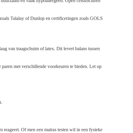
 is duurzaam en vaak hypoallergeen. Open celstructuren
 zoals Talalay of Dunlop en certificeringen zoals GOLS
ag van traagschuim of latex. Dit levert balans tussen
paren met verschillende voorkeuren te bieden. Let op
.
am reageert. Of men een matras testen wil in een fysieke