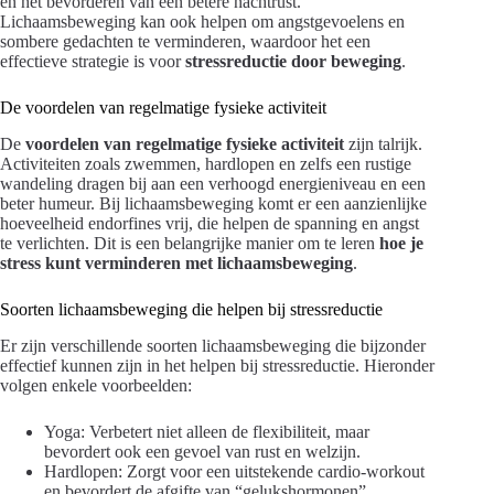
en het bevorderen van een betere nachtrust.
Lichaamsbeweging kan ook helpen om angstgevoelens en
sombere gedachten te verminderen, waardoor het een
effectieve strategie is voor
stressreductie door beweging
.
De voordelen van regelmatige fysieke activiteit
De
voordelen van regelmatige fysieke activiteit
zijn talrijk.
Activiteiten zoals zwemmen, hardlopen en zelfs een rustige
wandeling dragen bij aan een verhoogd energieniveau en een
beter humeur. Bij lichaamsbeweging komt er een aanzienlijke
hoeveelheid endorfines vrij, die helpen de spanning en angst
te verlichten. Dit is een belangrijke manier om te leren
hoe je
stress kunt verminderen met lichaamsbeweging
.
Soorten lichaamsbeweging die helpen bij stressreductie
Er zijn verschillende soorten lichaamsbeweging die bijzonder
effectief kunnen zijn in het helpen bij stressreductie. Hieronder
volgen enkele voorbeelden:
Yoga: Verbetert niet alleen de flexibiliteit, maar
bevordert ook een gevoel van rust en welzijn.
Hardlopen: Zorgt voor een uitstekende cardio-workout
en bevordert de afgifte van “gelukshormonen”.