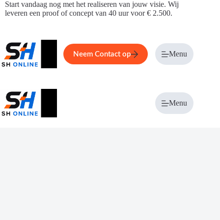
Ga
Start vandaag nog met het realiseren van jouw visie. Wij
naar
leveren een proof of concept van 40 uur voor € 2.500.
de
inhoud
Home
Service
Over ons
Menu
Magazi
Neem Contact op
Menu