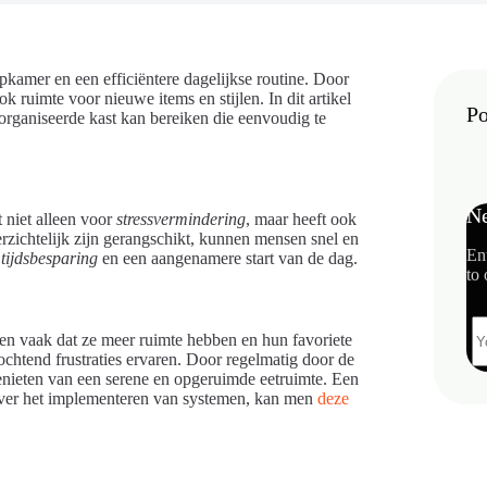
apkamer en een efficiëntere dagelijkse routine. Door
ok ruimte voor nieuwe items en stijlen. In dit artikel
Po
organiseerde kast kan bereiken die eenvoudig te
Ne
 niet alleen voor
stressvermindering
, maar heeft ook
zichtelijk zijn gerangschikt, kunnen mensen snel en
En
t
tijdsbesparing
en een aangenamere start van de dag.
to 
en vaak dat ze meer ruimte hebben en hun favoriete
chtend frustraties ervaren. Door regelmatig door de
enieten van een serene en opgeruimde eetruimte. Een
 over het implementeren van systemen, kan men
deze