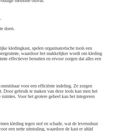
nvoudige methode omvat:
.
te doen.
jke kledingkast, spelen organisatorische tools een
pbergruimte, waardoor het makkelijker wordt om kleding
imte effectiever benutten en ervoor zorgen dat alles een
 onmisbaar voor een efficiënte indeling. Ze zorgen
rdt. Door gebruik te maken van deze tools kan men het
e ruimtes. Voor het grotere geheel kan het integreren
men kleding tegen stof en schade, wat de levensduur
 een nette uitstraling, waardoor de kast er altijd