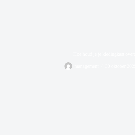
Hoe houd je je kledingkast overz
management
30 oktober 202