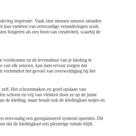
dering inspiratie
. Vaak zien mensen nieuwe sieraden
 Dit kan variëren van eenvoudige veranderingen zoals
ten fungeren als een bron van creativiteit, waarbij de
te voorkomen en de levensduur van je kleding te
de van elk seizoen, kan men ervoor zorgen dat
Dit vermindert het gevoel van overweldiging bij het
rg zelf. Het schoonmaken en goed opslaan van
ffen schoon en vrij van vlekken door ze op de juiste
van de kleding, maar houdt ook de kledingkast netjes en
en eenvoudig een georganiseerd systeem opzetten. Dit
r dat de kledingkast een plezierige ruimte blijft.