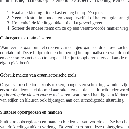
minimalisme, maar ook op het emotionele aspect van kleding. Een ee
Haal alle kleding uit de kast en leg het op één plek.
Neem elk stuk in handen en vraag jezelf af of het vreugde brengt
Hou enkel de kledingstukken die dat gevoel geven.
Sorteer de andere items om ze op een verantwoorde manier weg 
Opberggemak optimaliseren
Wanneer het gaat om het creëren van een georganiseerde en overzichteli
cruciale rol. Deze hulpmiddelen helpen bij het optimaliseren van de o
en accessoires netjes op te bergen. Het juiste opbergmateriaal kan de ru
eigen plek heeft.
Gebruik maken van organisatorische tools
Organisatorische tools zoals rekken, hangers en scheidingswanden zijn
ervoor dat items niet door elkaar raken en dat de kast functioneler wo
optimaal gebruik van ruimte
realiseren, wat vooral handig is in kleiner
van stijlen en kleuren ook bijdragen aan een uitnodigende uitstraling.
Sluitbare opbergdozen en manden
Sluitbare opbergdozen en manden bieden tal van voordelen. Ze bescher
van de kledingstukken verlengt. Bovendien zorgen deze opbergdozen voor