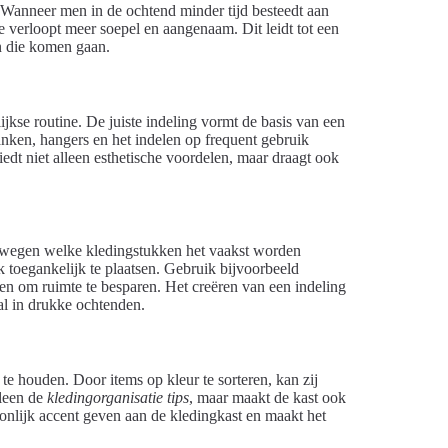
 Wanneer men in de ochtend minder tijd besteedt aan
 verloopt meer soepel en aangenaam. Dit leidt tot een
n die komen gaan.
ijkse routine. De juiste indeling vormt de basis van een
anken, hangers en het indelen op frequent gebruik
edt niet alleen esthetische voordelen, maar draagt ook
erwegen welke kledingstukken het vaakst worden
 toegankelijk te plaatsen. Gebruik bijvoorbeeld
ken om ruimte te besparen. Het creëren van een indeling
al in drukke ochtenden.
te houden. Door items op kleur te sorteren, kan zij
lleen de
kledingorganisatie tips
, maar maakt de kast ook
oonlijk accent geven aan de kledingkast en maakt het