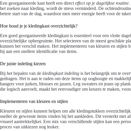
Een georganiseerde kast heeft een direct
effect op je dagelijkse routine
.
het zoeken naar kleding, wordt de stress verminderd. De ochtendroutine
betere start van de dag, waardoor men meer energie heeft voor de take
Hoe houd je je kledingkast overzichtelijk?
Een goed georganiseerde kledingkast is essentieel voor een vlotte dagel
overzichtelijke opbergruimte. Het selecteren van de meest geschikte pl
kunnen het verschil maken. Het implementeren van kleuren en stijlen bi
bij aan een snellere identificatie van items.
De juiste indeling kiezen
Bij het bepalen van de
kledingkast indeling
is het belangrijk om te ov
gedragen. Het is aan te raden om deze items op ooghoogte en makkelijk
hangers voor jurken, blouses en jassen. Leg sweaters en jeans op plan
die logisch aanvoelt, maakt het eenvoudiger om keuzes te maken, voor
Implementeren van kleuren en stijlen
Kleuren en stijlen kunnen helpen om alle kledingstukken overzichtelijk 
sneller de gewenste items vinden bij het aankleden. Dit versterkt niet a
visueel aantrekkelijker. Een mix van verschillende stijlen kan een pers
proces van uitkiezen nog leuker.