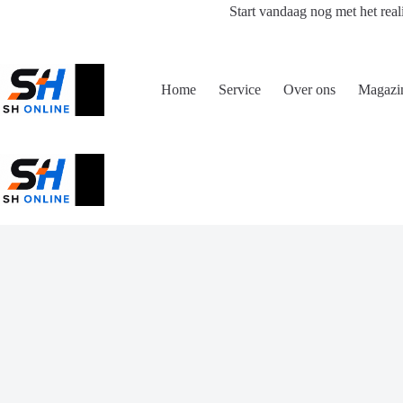
Ga
Start vandaag nog met het real
naar
de
inhoud
Home
Service
Over ons
Magazi