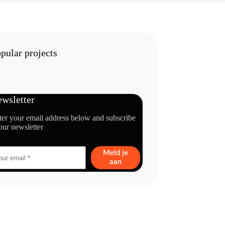
pular projects
wsletter
ter your email address below and subscribe
our newsletter
Meld je
aan