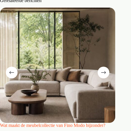
Gerelateerde berichten
Wat maakt de meubelcollectie van Fino Modo bijzonder?
Hoe maak