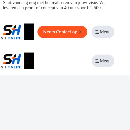
Ga
Start vandaag nog met het realiseren van jouw visie. Wij
naar
leveren een proof of concept van 40 uur voor € 2.500.
de
inhoud
Home
Service
Over ons
Menu
Magazi
Neem Contact op
Menu