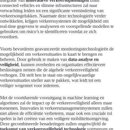
integratie van
innovatieve verkeersoplossingen
zoals
connected vehicles en slimme infrastructuren zal naar
verwachting leiden tot een significante vermindering van
verkeersongelukken. Naarmate deze technologieën verder
ontwikkelen, krijgen verkeerssystemen de mogelijkheid om
real-time gegevens te analyseren en voorspellende modellen te
gebruiken om risico’s te identificeren voordat ze zich
voordoen.
Voorts bevorderen geavanceerde monitoringstechnologieën de
mogelijkheid om verkeerssituaties in kaart te brengen en
beheren. Door gebruik te maken van
data-analyse en
veiligheid
, kunnen overheden en organisaties effectievere
beslissingen nemen die de algehele verkeersveiligheid
verhogen. Dit stelt hen in staat om ongelijkwaardige
verkeerssituaties sneller aan te pakken, wat leidt tot een
veiliger wegennet voor iedereen.
Met de voortdurende vooruitgang in machine learning en
algoritmes zal de impact op de verkeersveiligheid alleen maar
toenemen. Innovaties in verkeersmanagementsystemen zullen
niet alleen de efficiëntie verbeteren, maar ook een cruciale rol
spelen in het creëren van een veiligere mobiliteitsomgeving.
Deze gecombineerde benaderingen zullen ongetwijfeld de
toekomst van verkeersveiligheid technologie
vormgeven en