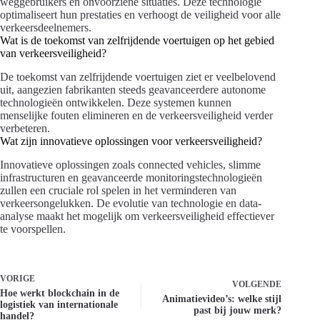
weggebruikers en onvoorziene situaties. Deze technologie
optimaliseert hun prestaties en verhoogt de veiligheid voor alle
verkeersdeelnemers.
Wat is de toekomst van zelfrijdende voertuigen op het gebied
van verkeersveiligheid?
De toekomst van zelfrijdende voertuigen ziet er veelbelovend
uit, aangezien fabrikanten steeds geavanceerdere autonome
technologieën ontwikkelen. Deze systemen kunnen
menselijke fouten elimineren en de verkeersveiligheid verder
verbeteren.
Wat zijn innovatieve oplossingen voor verkeersveiligheid?
Innovatieve oplossingen zoals connected vehicles, slimme
infrastructuren en geavanceerde monitoringstechnologieën
zullen een cruciale rol spelen in het verminderen van
verkeersongelukken. De evolutie van technologie en data-
analyse maakt het mogelijk om verkeersveiligheid effectiever
te voorspellen.
VORIGE
VOLGENDE
Hoe werkt blockchain in de
Animatievideo’s: welke stijl
logistiek van internationale
past bij jouw merk?
handel?