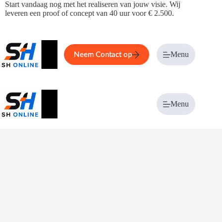
Ga
Start vandaag nog met het realiseren van jouw visie. Wij
naar
leveren een proof of concept van 40 uur voor € 2.500.
de
inhoud
Home
Service
Over ons
Menu
Magazi
Neem Contact op
Menu