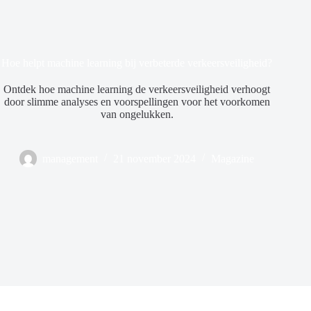
Hoe helpt machine learning bij verbeterde verkeersveiligheid?
Ontdek hoe machine learning de verkeersveiligheid verhoogt
door slimme analyses en voorspellingen voor het voorkomen
van ongelukken.
management
21 november 2024
Magazine