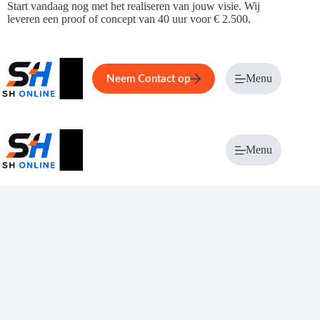
Ga
Start vandaag nog met het realiseren van jouw visie. Wij
naar
leveren een proof of concept van 40 uur voor € 2.500.
de
inhoud
Home
Service
Over ons
Menu
Magazi
Neem Contact op
Menu