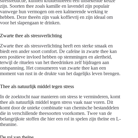
stressreductie, kunnen kruidentheeën een uitstekende keuze
zijn. Soorten thee zoals kamille en lavendel zijn populair
vanwege hun vermogen om een kalmerende werking te
hebben. Deze theeën zijn vaak koffievrij en zijn ideaal om
voor het slapengaan te drinken.
Zwarte thee als stressverlichting
Zwarte thee als stressverlichting heeft een sterke smaak en
biedt een ander soort comfort. De cafeïne in zwarte thee kan
een positieve invloed hebben op stemmingen en alertheid,
terwijl de rituelen van het theedrinken zelf bijdragen aan
ontspanning. Het consumeren van zwarte thee kan een
moment van rust in de drukte van het dagelijks leven brengen.
Thee als natuurlijk middel tegen stress
In de zoektocht naar manieren om stress te verminderen, komt
thee als natuurlijk middel tegen stress vaak naar voren. Dit
komt door de unieke combinatie van chemische bestanddelen
die in verschillende theesoorten voorkomen. Twee van de
belangrijkste stoffen die hier een rol in spelen zijn theïne en L-
theanine.
De rol van theïne