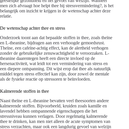
geestelijke gezondheid en het gevoel van welzijn. Wanneer
men zich afvraagt hoe helpt thee bij stressvermindering?, is het
belangrijk om inzicht te krijgen in de wetenschap achter deze
relatie.
De wetenschap achter thee en stress
Onderzoek toont aan dat bepaalde stoffen in thee, zoals theïne
en L-theanine, bijdragen aan een verhoogde gemoedsrust.
Theïne, een cafeïne-achtig effect, kan de alertheid verhogen
zonder de gebruikelijke zenuwachtigheid te veroorzaken. L-
theanine daarentegen heeft een directe invloed op de
hersenactiviteit, wat leidt tot een vermindering van stress en
een diepere ontspanning. Dit wijst erop dat thee als natuurlijk
middel tegen stress effectief kan zijn, door zowel de mentale
als de fysieke reactie op stressoren te beïnvloeden.
Kalmerende stoffen in thee
Naast theïne en L-theanine bevatten veel theesoorten andere
kalmerende stoffen. Bijvoorbeeld, kruiden zoals kamille en
lavendel hebben ontspannende eigenschappen die het
stressniveau kunnen verlagen. Door regelmatig kalmerende
thee te drinken, kan men niet alleen de acute symptomen van
stress verzachten, maar ook een langdurig gevoel van welzijn