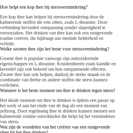
Hoe helpt een kop thee bij stressvermindering?
Een kop thee kan helpen bij stressvermindering door de
kalmerende stoffen die erin zitten, zoals L-theanine. Deze
verbinding bevordert ontspanning zonder slaperigheid te
veroorzaken. Het drinken van thee kan ook een rustgevende
routine creëren, die bijdraagt aan mentale helderheid en
welzijn.
Welke soorten thee zijn het beste voor stressvermindering?
Groene thee is populair vanwege zijn antioxiderende
eigenschappen en L-theanine. Kruidentheeën zoals kamille en
lavendel zijn ook bekend om hun ontspannende effecten.
Zwarte thee kan ook helpen, dankzij de sterke smaak en de
combinatie van theïne en andere stoffen die stress kunnen
verlichten.
Wanneer is het beste moment om thee te drinken tegen stress?
Het ideale moment om thee te drinken is tijdens een pauze op
het werk of aan het einde van de dag als een moment van
zelfzorg. Door regelmatig thee te drinken kunnen mensen een
kalmerende routine ontwikkelen die helpt bij het verminderen
van stress.
Wat zijn de voordelen van het creëren van een rustgevende
sfeer bij het thee drinken?