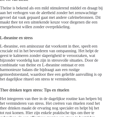
Theïne is bekend als een mild stimulerend middel en draagt bij
aan het verhogen van de alertheid zonder het zenuwachtige
gevoel dat vaak gepaard gaat met andere cafeïnebronnen. Dit
maakt thee tot een uitstekende keuze voor diegenen die een
energieboost willen zonder overprikkeling.
L-theanine en stress
L-theanine, een aminozuur dat voorkomt in thee, speelt een
cruciale rol in het bevorderen van ontspanning. Het helpt de
geest te kalmeren zonder slaperigheid te veroorzaken, wat
bijzonder voordelig kan zijn in stressvolle situaties. Door de
combinatie van theïne en L-theanine ontstaat er een
harmonieuze balans die bijdraagt aan een rustige
gemoedstoestand, waardoor thee een geliefde aanvulling is op
het dagelijkse ritueel om stress te verminderen.
Thee drinken tegen stress: Tips en rituelen
Het integreren van thee in de dagelijkse routine kan helpen bij
het verminderen van stress. Het creëren van rituelen rond het
thee drinken maakt de ervaring nog specialer en helpt bij het
tot rust komen. Hier zijn enkele praktische tips om thee te