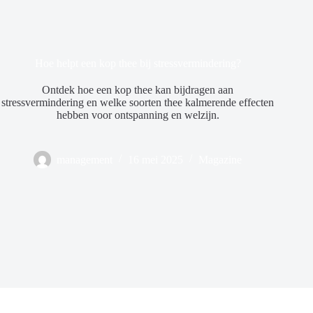
Hoe helpt een kop thee bij stressvermindering?
Ontdek hoe een kop thee kan bijdragen aan
stressvermindering en welke soorten thee kalmerende effecten
hebben voor ontspanning en welzijn.
management
16 mei 2025
Magazine