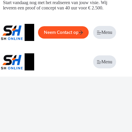
Ga
Start vandaag nog met het realiseren van jouw visie. Wij
naar
leveren een proof of concept van 40 uur voor € 2.500.
de
inhoud
Home
Service
Over ons
Menu
Magazi
Neem Contact op
Menu