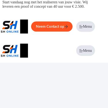
Ga
Start vandaag nog met het realiseren van jouw visie. Wij
naar
leveren een proof of concept van 40 uur voor € 2.500.
de
inhoud
Home
Service
Over ons
Menu
Magazi
Neem Contact op
Menu