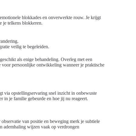
, emotionele blokkades en onverwerkte rouw. Je krijgt
e je telkens blokkeren.
randering.
ratie veilig te begeleiden.
ijd geschikt als enige behandeling. Overleg met een
ne voor persoonlijke ontwikkeling wanneer je praktische
gt via opstellingservaring snel inzicht in onbewuste
 in je familie gebeurde en hoe jij nu reageert.
or observatie van positie en beweging merk je subtiele
n in ademhaling wijzen vaak op verdrongen