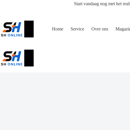
Ga
Start vandaag nog met het real
naar
de
inhoud
Home
Service
Over ons
Magazi