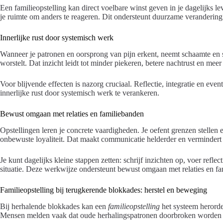
Een familieopstelling kan direct voelbare winst geven in je dagelijks 
je ruimte om anders te reageren. Dit ondersteunt duurzame verandering 
Innerlijke rust door systemisch werk
Wanneer je patronen en oorsprong van pijn erkent, neemt schaamte en sch
worstelt. Dat inzicht leidt tot minder piekeren, betere nachtrust en meer
Voor blijvende effecten is nazorg cruciaal. Reflectie, integratie en eve
innerlijke rust door systemisch werk te verankeren.
Bewust omgaan met relaties en familiebanden
Opstellingen leren je concrete vaardigheden. Je oefent grenzen stellen e
onbewuste loyaliteit. Dat maakt communicatie helderder en vermindert 
Je kunt dagelijks kleine stappen zetten: schrijf inzichten op, voer refle
situatie. Deze werkwijze ondersteunt bewust omgaan met relaties en fa
Familieopstelling bij terugkerende blokkades: herstel en beweging
Bij herhalende blokkades kan een
familieopstelling
het systeem herorde
Mensen melden vaak dat oude herhalingspatronen doorbroken worden e