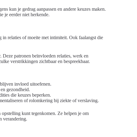
olgens kun je gedrag aanpassen en andere keuzes maken.
ie je eerder niet herkende.
n relaties of moeite met intimiteit. Ook faalangst die
er. Deze patronen beïnvloeden relaties, werk en
ulke verstrikkingen zichtbaar en bespreekbaar.
lijven invloed uitoefenen.
 en gezondheid.
adities die keuzes beperken.
entaliseren of rolomkering bij ziekte of verslaving.
n opstelling kunt tegenkomen. Ze helpen je om
n verandering.