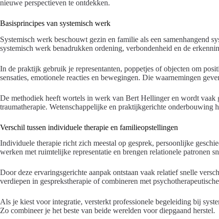
nieuwe perspectieven te ontdekken.
Basisprincipes van systemisch werk
Systemisch werk beschouwt gezin en familie als een samenhangend sys
systemisch werk benadrukken ordening, verbondenheid en de erkenning
In de praktijk gebruik je representanten, poppetjes of objecten om positi
sensaties, emotionele reacties en bewegingen. Die waarnemingen geve
De methodiek heeft wortels in werk van Bert Hellinger en wordt vaak 
traumatherapie. Wetenschappelijke en praktijkgerichte onderbouwing he
Verschil tussen individuele therapie en familieopstellingen
Individuele therapie richt zich meestal op gesprek, persoonlijke geschi
werken met ruimtelijke representatie en brengen relationele patronen sn
Door deze ervaringsgerichte aanpak ontstaan vaak relatief snelle versch
verdiepen in gesprekstherapie of combineren met psychotherapeutische
Als je kiest voor integratie, versterkt professionele begeleiding bij sys
Zo combineer je het beste van beide werelden voor diepgaand herstel.