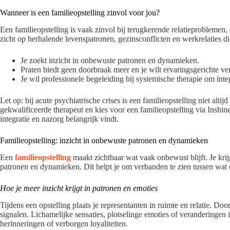
Wanneer is een familieopstelling zinvol voor jou?
Een familieopstelling is vaak zinvol bij terugkerende relatieproblemen
zicht op herhalende levenspatronen, gezinsconflicten en werkrelaties di
Je zoekt inzicht in onbewuste patronen en dynamieken.
Praten biedt geen doorbraak meer en je wilt ervaringsgerichte ve
Je wil professionele begeleiding bij systemische therapie om integ
Let op: bij acute psychiatrische crises is een familieopstelling niet alt
gekwalificeerde therapeut en kies voor een familieopstelling via Inshi
integratie en nazorg belangrijk vindt.
Familieopstelling: inzicht in onbewuste patronen en dynamieken
Een
familieopstelling
maakt zichtbaar wat vaak onbewust blijft. Je krij
patronen en dynamieken. Dit helpt je om verbanden te zien tussen wat er
Hoe je meer inzicht krijgt in patronen en emoties
Tijdens een opstelling plaats je representanten in ruimte en relatie. Do
signalen. Lichamelijke sensaties, plotselinge emoties of veranderinge
herinneringen of verborgen loyaliteiten.