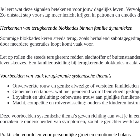
Je leert wat deze signalen betekenen voor jouw dagelijks leven. Verv
Zo ontstaat stap voor stap meer inzicht krijgen in patronen en emoties d
Herkennen van terugkerende blokkades binnen familie dynamieken
Sommige blokkades keren steeds terug, zoals herhalend sabotagegedrag i
door meerdere generaties loopt komt vaak voor.
Let op rollen die steeds terugkeren: redder, slachtoffer of buitenstaand
levenskeuzes. Een familieopstelling bij terugkerende blokkades maakt z
Voorbeelden van vaak terugkerende systemische thema’s
Onverwerkte rouw en gemis: afwezige of verstoten familieleden b
Geheimen en taboes: wat niet genoemd wordt beïnvloedt gedrag
Loyaliteit en uitsluiting: onbewuste trouw aan pijnlijke familietr
Macht, competitie en rolverwisseling: ouders die kinderen instrum
Deze voorbeelden systemische thema’s geven richting aan wat je in ee
oorzaken te onderscheiden van symptomen, zodat je gerichter werkt aa
Praktische voordelen voor persoonlijke groei en emotionele balans