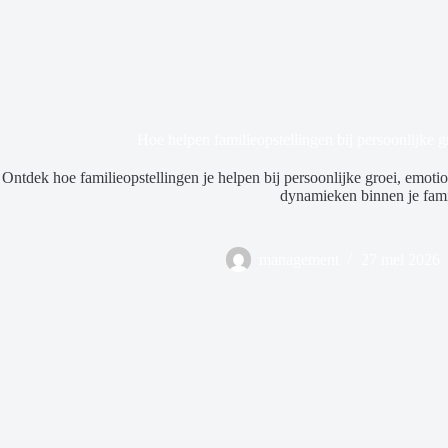
Hoe helpen familieopstellingen bij persoonlijke g
Ontdek hoe familieopstellingen je helpen bij persoonlijke groei, emoti
dynamieken binnen je fami
management
27 mei 2026