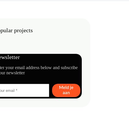
pular projects
wsletter
ter your email address below and subscribe
our newsletter
Meld je
aan