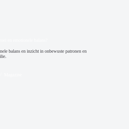
roei en emotionele balans?
onele balans en inzicht in onbewuste patronen en
lie.
Magazine