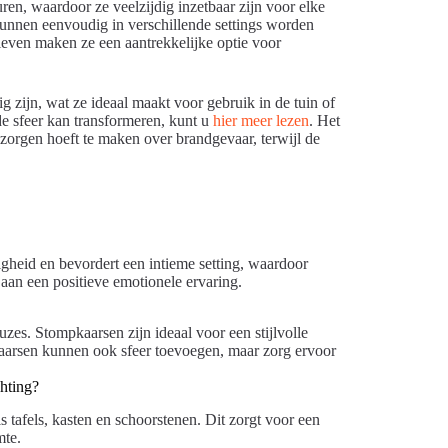
uren, waardoor ze veelzijdig inzetbaar zijn voor elke
 kunnen eenvoudig in verschillende settings worden
ieven maken ze een aantrekkelijke optie voor
 zijn, wat ze ideaal maakt voor gebruik in de tuin of
 de sfeer kan transformeren, kunt u
hier meer lezen
. Het
zorgen hoeft te maken over brandgevaar, terwijl de
igheid en bevordert een intieme setting, waardoor
 aan een positieve emotionele ervaring.
zes. Stompkaarsen zijn ideaal voor een stijlvolle
urkaarsen kunnen ook sfeer toevoegen, maar zorg ervoor
chting?
s tafels, kasten en schoorstenen. Dit zorgt voor een
mte.