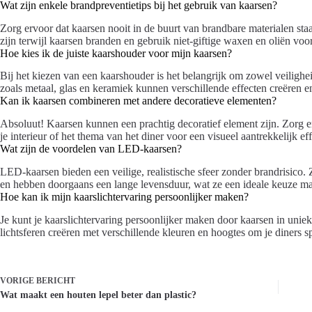
Wat zijn enkele brandpreventietips bij het gebruik van kaarsen?
Zorg ervoor dat kaarsen nooit in de buurt van brandbare materialen staa
zijn terwijl kaarsen branden en gebruik niet-giftige waxen en oliën voor
Hoe kies ik de juiste kaarshouder voor mijn kaarsen?
Bij het kiezen van een kaarshouder is het belangrijk om zowel veilighe
zoals metaal, glas en keramiek kunnen verschillende effecten creëren en
Kan ik kaarsen combineren met andere decoratieve elementen?
Absoluut! Kaarsen kunnen een prachtig decoratief element zijn. Zorg erv
je interieur of het thema van het diner voor een visueel aantrekkelijk eff
Wat zijn de voordelen van LED-kaarsen?
LED-kaarsen bieden een veilige, realistische sfeer zonder brandrisico. Z
en hebben doorgaans een lange levensduur, wat ze een ideale keuze m
Hoe kan ik mijn kaarslichtervaring persoonlijker maken?
Je kunt je kaarslichtervaring persoonlijker maken door kaarsen in unie
lichtsferen creëren met verschillende kleuren en hoogtes om je diners s
VORIGE
BERICHT
Wat maakt een houten lepel beter dan plastic?