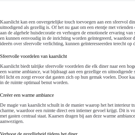
Kaarslicht kan een onvergetelijke touch toevoegen aan een sfeervol di
uitnodigend als gezellig is. Of het nu gaat om een etentje met vrienden 
aan de algehele huisdecoratie en verhogen de emotionele ervaring van
en kunnen eenvoudig in de inrichting worden geïntegreerd, waardoor de
ideeën over sfeervolle verlichting, kunnen geïnteresseerden terecht op
Sfeervolle voordelen van kaarslicht
Kaarslicht biedt talrijke sfeervolle voordelen die elk diner naar een hog
een warme ambiance, wat bijdraagt aan een gezellige en uitnodigende s
fel licht en zorgt ervoor dat gasten zich op hun gemak voelen. Door kaa
in de ruimte optimaal benut worden.
Creëer een warme ambiance
De magie van kaarslicht schuilt in de manier waarop het het interieur tr
charme, waardoor een ruimte direct een intiemer gevoel krijgt. Dit is v
met gasten centraal staat. Kaarsen dragen bij aan deze warme ambiance 
aanwezigen.
Verhoog de gezelligheid tijdens het diner