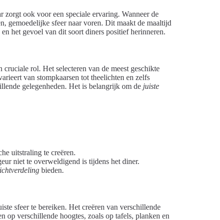
r zorgt ook voor een speciale ervaring. Wanneer de
, gemoedelijke sfeer naar voren. Dit maakt de maaltijd
en het gevoel van dit soort diners positief herinneren.
n cruciale rol. Het selecteren van de meest geschikte
arieert van stompkaarsen tot theelichten en zelfs
chillende gelegenheden. Het is belangrijk om de
juiste
e uitstraling te creëren.
ur niet te overweldigend is tijdens het diner.
lichtverdeling
bieden.
uiste sfeer te bereiken. Het creëren van verschillende
 op verschillende hoogtes, zoals op tafels, planken en