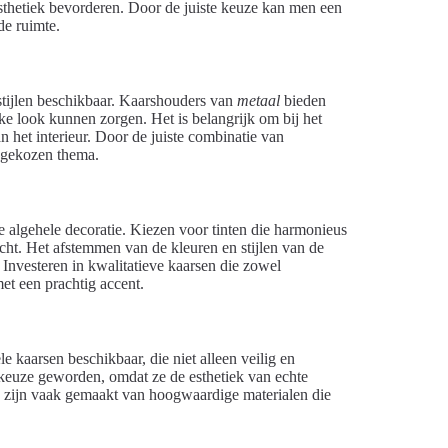
 esthetiek bevorderen. Door de juiste keuze kan men een
de ruimte.
 stijlen beschikbaar. Kaarshouders van
metaal
bieden
e look kunnen zorgen. Het is belangrijk om bij het
n het interieur. Door de juiste combinatie van
t gekozen thema.
de algehele decoratie. Kiezen voor tinten die harmonieus
cht. Het afstemmen van de kleuren en stijlen van de
 Investeren in kwalitatieve kaarsen die zowel
 met een prachtig accent.
ele kaarsen beschikbaar, die niet alleen veilig en
 keuze geworden, omdat ze de esthetiek van echte
 zijn vaak gemaakt van hoogwaardige materialen die