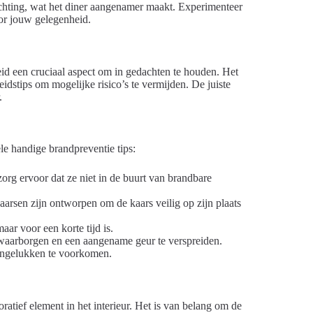
lichting, wat het diner aangenamer maakt. Experimenteer
or jouw gelegenheid.
heid een cruciaal aspect om in gedachten te houden. Het
eidstips om mogelijke risico’s te vermijden. De juiste
.
le handige brandpreventie tips:
zorg ervoor dat ze niet in de buurt van brandbare
aarsen zijn ontworpen om de kaars veilig op zijn plaats
aar voor een korte tijd is.
e waarborgen en een aangename geur te verspreiden.
ongelukken te voorkomen.
atief element in het interieur. Het is van belang om de