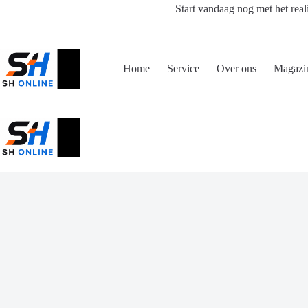
Ga
Start vandaag nog met het real
naar
de
inhoud
Home
Service
Over ons
Magazi