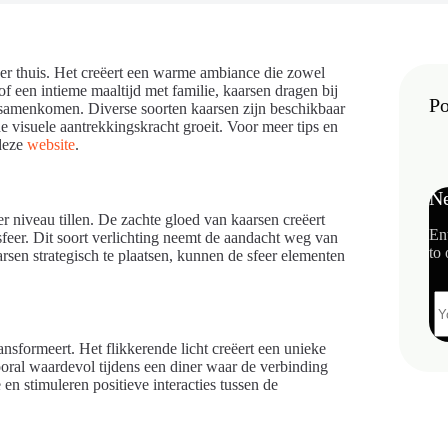
ner thuis. Het creëert een warme ambiance die zowel
of een intieme maaltijd met familie, kaarsen dragen bij
Po
 samenkomen. Diverse soorten kaarsen zijn beschikbaar
 visuele aantrekkingskracht groeit. Voor meer tips en
 deze
website
.
Ne
er niveau tillen. De zachte gloed van kaarsen creëert
En
feer. Dit soort verlichting neemt de aandacht weg van
to 
rsen strategisch te plaatsen, kunnen de sfeer elementen
ansformeert. Het flikkerende licht creëert een unieke
ooral waardevol tijdens een diner waar de verbinding
en stimuleren positieve interacties tussen de