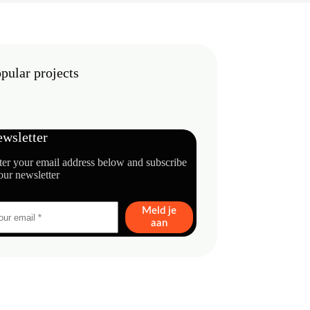
pular projects
wsletter
ter your email address below and subscribe
our newsletter
Meld je
aan