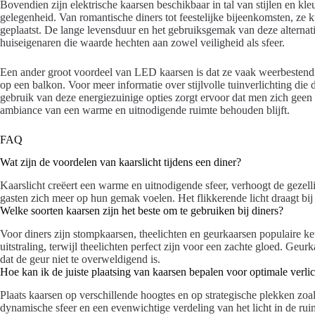
Bovendien zijn elektrische kaarsen beschikbaar in tal van stijlen en kle
gelegenheid. Van romantische diners tot feestelijke bijeenkomsten, ze
geplaatst. De lange levensduur en het gebruiksgemak van deze alternat
huiseigenaren die waarde hechten aan zowel veiligheid als sfeer.
Een ander groot voordeel van LED kaarsen is dat ze vaak weerbestendig
op een balkon. Voor meer informatie over stijlvolle tuinverlichting die
gebruik van deze energiezuinige opties zorgt ervoor dat men zich geen 
ambiance van een warme en uitnodigende ruimte behouden blijft.
FAQ
Wat zijn de voordelen van kaarslicht tijdens een diner?
Kaarslicht creëert een warme en uitnodigende sfeer, verhoogt de gezell
gasten zich meer op hun gemak voelen. Het flikkerende licht draagt bij
Welke soorten kaarsen zijn het beste om te gebruiken bij diners?
Voor diners zijn stompkaarsen, theelichten en geurkaarsen populaire keu
uitstraling, terwijl theelichten perfect zijn voor een zachte gloed. Ge
dat de geur niet te overweldigend is.
Hoe kan ik de juiste plaatsing van kaarsen bepalen voor optimale verli
Plaats kaarsen op verschillende hoogtes en op strategische plekken zoal
dynamische sfeer en een evenwichtige verdeling van het licht in de rui