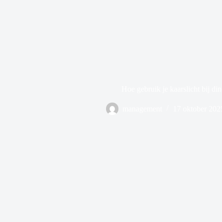
Hoe gebruik je kaarslicht bij din
management
17 oktober 202