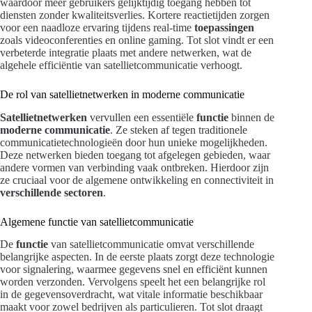
waardoor meer gebruikers gelijktijdig toegang hebben tot
diensten zonder kwaliteitsverlies. Kortere reactietijden zorgen
voor een naadloze ervaring tijdens real-time
toepassingen
zoals videoconferenties en online gaming. Tot slot vindt er een
verbeterde integratie plaats met andere netwerken, wat de
algehele efficiëntie van satellietcommunicatie verhoogt.
De rol van satellietnetwerken in moderne communicatie
Satellietnetwerken
vervullen een essentiële
functie
binnen de
moderne communicatie
. Ze steken af tegen traditionele
communicatietechnologieën door hun unieke mogelijkheden.
Deze netwerken bieden toegang tot afgelegen gebieden, waar
andere vormen van verbinding vaak ontbreken. Hierdoor zijn
ze cruciaal voor de algemene ontwikkeling en connectiviteit in
verschillende sectoren
.
Algemene functie van satellietcommunicatie
De
functie
van satellietcommunicatie omvat verschillende
belangrijke aspecten. In de eerste plaats zorgt deze technologie
voor signalering, waarmee gegevens snel en efficiënt kunnen
worden verzonden. Vervolgens speelt het een belangrijke rol
in de gegevensoverdracht, wat vitale informatie beschikbaar
maakt voor zowel bedrijven als particulieren. Tot slot draagt