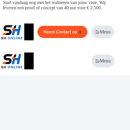
Ga
Start vandaag nog met het realiseren van jouw visie. Wij
naar
leveren een proof of concept van 40 uur voor € 2.500.
de
inhoud
Home
Service
Over ons
Menu
Magazi
Neem Contact op
Menu