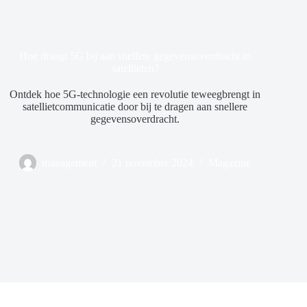
Hoe draagt 5G bij aan snellere gegevensoverdracht in
satellieten?
Ontdek hoe 5G-technologie een revolutie teweegbrengt in
satellietcommunicatie door bij te dragen aan snellere
gegevensoverdracht.
management
21 november 2024
Magazine