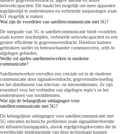
snellere gegevensoverdracht, lagere latentie en betere
netwerkcapaciteit. Dit maakt het mogelijk om meer apparaten
tegelijkertijd te ondersteunen en verbeterde toepassingen zoals
IoT mogelijk te maken.
Wat zijn de voordelen van satellietcommunicatie met 5G?
De integratie van 5G in satellietcommunicatie biedt voordelen
zoals kortere reactietijden, verbeterde netwerkcapaciteit en een
grotere efficiëntie in gegevensoverdracht. Hierdoor kunnen
gebruikers sneller en betrouwbaarder communiceren, zelfs in
afgelegen gebieden.
Welke rol spelen satellietnetwerken in moderne
communicatie?
Satellietnetwerken vervullen een cruciale rol in de moderne
communicatie door signaaloverdracht, gegevensuitwisseling
en het distribueren van televisie- en internetdiensten. Ze zijn
essentieel voor het verbinden van afgelegen regio’s en het
ondersteunen van nooddiensten.
Wat zijn de belangrijkste uitdagingen voor
satellietcommunicatie met 5G?
De belangrijkste uitdagingen voor satellietcommunicatie met
5G omvatten technische problemen zoals signaalinterferentie
en infrastructuurupgrades, alsook regelgevingskwesties die de
wereldwijde implementatie van deze technologie kunnen