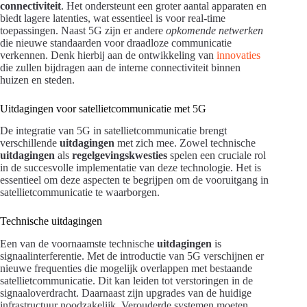
connectiviteit
. Het ondersteunt een groter aantal apparaten en
biedt lagere latenties, wat essentieel is voor real-time
toepassingen. Naast 5G zijn er andere
opkomende netwerken
die nieuwe standaarden voor draadloze communicatie
verkennen. Denk hierbij aan de ontwikkeling van
innovaties
die zullen bijdragen aan de interne connectiviteit binnen
huizen en steden.
Uitdagingen voor satellietcommunicatie met 5G
De integratie van 5G in satellietcommunicatie brengt
verschillende
uitdagingen
met zich mee. Zowel technische
uitdagingen
als
regelgevingskwesties
spelen een cruciale rol
in de succesvolle implementatie van deze technologie. Het is
essentieel om deze aspecten te begrijpen om de vooruitgang in
satellietcommunicatie te waarborgen.
Technische uitdagingen
Een van de voornaamste technische
uitdagingen
is
signaalinterferentie. Met de introductie van 5G verschijnen er
nieuwe frequenties die mogelijk overlappen met bestaande
satellietcommunicatie. Dit kan leiden tot verstoringen in de
signaaloverdracht. Daarnaast zijn upgrades van de huidige
infrastructuur noodzakelijk. Verouderde systemen moeten