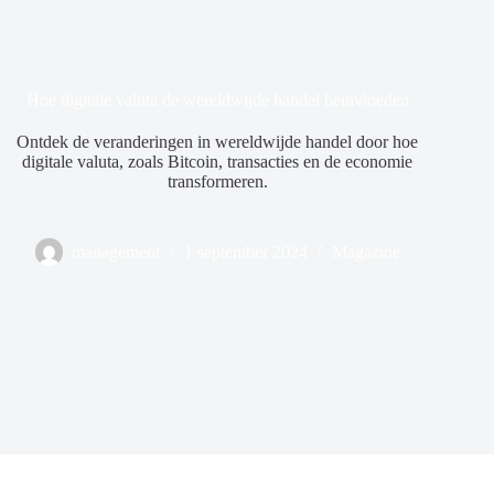
Hoe digitale valuta de wereldwijde handel beïnvloeden
Ontdek de veranderingen in wereldwijde handel door hoe
digitale valuta, zoals Bitcoin, transacties en de economie
transformeren.
management
1 september 2024
Magazine