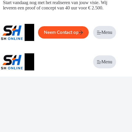
Ga
Start vandaag nog met het realiseren van jouw visie. Wij
naar
leveren een proof of concept van 40 uur voor € 2.500.
de
inhoud
Home
Service
Over ons
Menu
Magazi
Neem Contact op
Menu