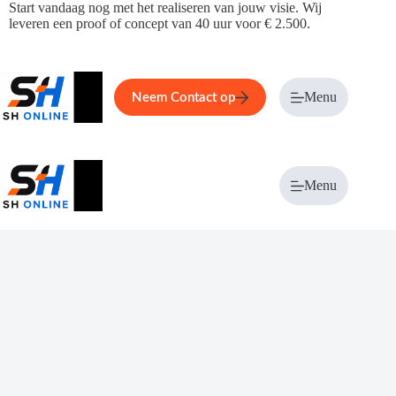
Ga
Start vandaag nog met het realiseren van jouw visie. Wij
naar
leveren een proof of concept van 40 uur voor € 2.500.
de
inhoud
Home
Service
Over ons
Menu
Magazi
Neem Contact op
Menu