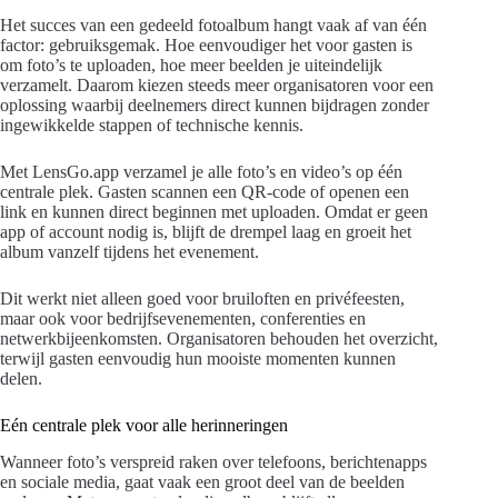
Het succes van een gedeeld fotoalbum hangt vaak af van één
factor: gebruiksgemak. Hoe eenvoudiger het voor gasten is
om foto’s te uploaden, hoe meer beelden je uiteindelijk
verzamelt. Daarom kiezen steeds meer organisatoren voor een
oplossing waarbij deelnemers direct kunnen bijdragen zonder
ingewikkelde stappen of technische kennis.
Met LensGo.app verzamel je alle foto’s en video’s op één
centrale plek. Gasten scannen een QR-code of openen een
link en kunnen direct beginnen met uploaden. Omdat er geen
app of account nodig is, blijft de drempel laag en groeit het
album vanzelf tijdens het evenement.
Dit werkt niet alleen goed voor bruiloften en privéfeesten,
maar ook voor bedrijfsevenementen, conferenties en
netwerkbijeenkomsten. Organisatoren behouden het overzicht,
terwijl gasten eenvoudig hun mooiste momenten kunnen
delen.
Eén centrale plek voor alle herinneringen
Wanneer foto’s verspreid raken over telefoons, berichtenapps
en sociale media, gaat vaak een groot deel van de beelden