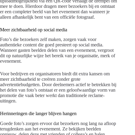
uploadmogelijkheid via een QR-code verlaagt de drempel om
mee te doen. Hierdoor dragen meer bezoekers bij en ontstaat
er een completer beeld van het evenement dan wanneer je
alleen afhankelijk bent van een officiële fotograaf.
Meer zichtbaarheid op social media
Foto’s die bezoekers zelf maken, zorgen vaak voor
authentieke content die goed presteert op social media.
Wanneer gasten beelden delen van een evenement, vergroot
dit op natuurlijke wijze het bereik van je organisatie, merk of
evenement.
Voor bedrijven en organisatoren biedt dit extra kansen om
meer zichtbaarheid te creëren zonder grote
advertentiebudgetten. Door deelnemers actief te betrekken bij
het delen van foto’s ontstaat er een geloofwaardige vorm van
promotie die vaak beter werkt dan traditionele reclame-
uitingen.
Herinneringen die langer blijven hangen
Goede foto’s zorgen ervoor dat bezoekers nog lang na afloop
terugdenken aan het evenement. Ze bekijken beelden
opnieuw, delen deze met vrienden of collega’s en halen