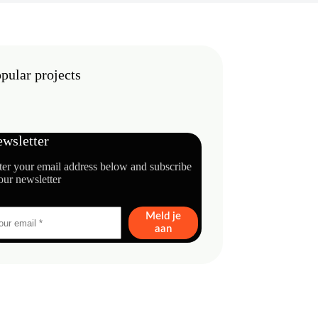
pular projects
wsletter
ter your email address below and subscribe
our newsletter
Meld je
aan