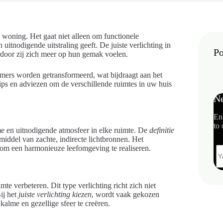
n woning. Het gaat niet alleen om functionele
uitnodigende uitstraling geeft. De juiste verlichting in
Po
door zij zich meer op hun gemak voelen.
amers worden getransformeerd, wat bijdraagt aan het
 tips en adviezen om de verschillende ruimtes in uw huis
Ne
En
to 
ame en uitnodigende atmosfeer in elke ruimte. De
definitie
middel van zachte, indirecte lichtbronnen. Het
om een harmonieuze leefomgeving te realiseren.
mte verbeteren. Dit type verlichting richt zich niet
Bij het
juiste verlichting kiezen
, wordt vaak gekozen
lme en gezellige sfeer te creëren.