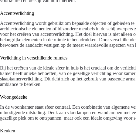
voorkeuren en de stijl van hun interieur.
Accentverlichting
Accentverlichting wordt gebruikt om bepaalde objecten of gebieden te 
architectonische elementen of bijzondere meubels in de schijnwerpers z
voor het creëren van accentverlichting. Het doel hiervan is niet alleen
belangrijke elementen in de ruimte te benadrukken. Door verschillende
bewoners de aandacht vestigen op de meest waardevolle aspecten van
Verlichting in verschillende ruimtes
Bij het creëren van de ideale sfeer in huis is het cruciaal om de verlich
kamer heeft unieke behoeften, van de gezellige verlichting woonkamer 
slaapkamerverlichting. Dit richt zich op het gebruik van passende arm
ambiance te bereiken.
Woongedeelte
In de woonkamer staat sfeer centraal. Een combinatie van algemene ver
uitnodigende uitstraling. Denk aan vloerlampen en wandlampen met een
gezellige plek om te ontspannen, maar ook een ideale omgeving voor s
Keuken