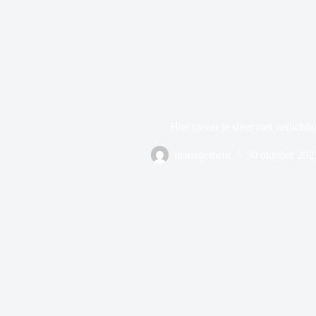
Hoe creëer je sfeer met verlichti
management
30 oktober 202