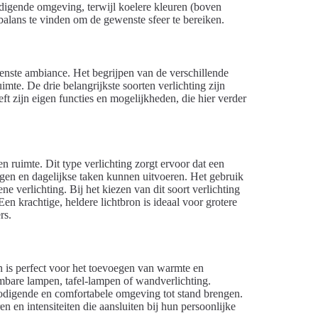
odigende omgeving, terwijl koelere kleuren (boven
balans te vinden om de gewenste sfeer te bereiken.
ewenste ambiance. Het begrijpen van de verschillende
imte. De drie belangrijkste soorten verlichting zijn
eft zijn eigen functies en mogelijkheden, die hier verder
n ruimte. Dit type verlichting zorgt ervoor dat een
gen en dagelijkse taken kunnen uitvoeren. Het gebruik
 verlichting. Bij het kiezen van dit soort verlichting
en krachtige, heldere lichtbron is ideaal voor grotere
rs.
n is perfect voor het toevoegen van warmte en
mbare lampen, tafel-lampen of wandverlichting.
tnodigende en comfortabele omgeving tot stand brengen.
n en intensiteiten die aansluiten bij hun persoonlijke