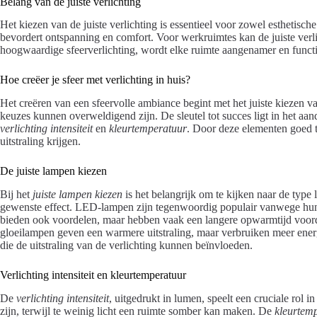
Belang van de juiste verlichting
Het kiezen van de juiste verlichting is essentieel voor zowel esthetisch
bevordert ontspanning en comfort. Voor werkruimtes kan de juiste verli
hoogwaardige sfeerverlichting, wordt elke ruimte aangenamer en functi
Hoe creëer je sfeer met verlichting in huis?
Het creëren van een sfeervolle ambiance begint met het juiste kiezen 
keuzes kunnen overweldigend zijn. De sleutel tot succes ligt in het aan
verlichting intensiteit
en
kleurtemperatuur
. Door deze elementen goed t
uitstraling krijgen.
De juiste lampen kiezen
Bij het
juiste lampen kiezen
is het belangrijk om te kijken naar de type 
gewenste effect. LED-lampen zijn tegenwoordig populair vanwege hun 
bieden ook voordelen, maar hebben vaak een langere opwarmtijd voordat h
gloeilampen geven een warmere uitstraling, maar verbruiken meer ener
die de uitstraling van de verlichting kunnen beïnvloeden.
Verlichting intensiteit en kleurtemperatuur
De
verlichting intensiteit
, uitgedrukt in lumen, speelt een cruciale rol 
zijn, terwijl te weinig licht een ruimte somber kan maken. De
kleurtem