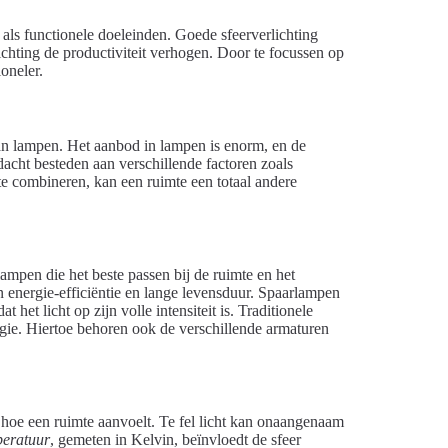
e als functionele doeleinden. Goede sfeerverlichting
chting de productiviteit verhogen. Door te focussen op
oneler.
van lampen. Het aanbod in lampen is enorm, en de
dacht besteden aan verschillende factoren zoals
e combineren, kan een ruimte een totaal andere
lampen die het beste passen bij de ruimte en het
energie-efficiëntie en lange levensduur. Spaarlampen
et licht op zijn volle intensiteit is. Traditionele
gie. Hiertoe behoren ook de verschillende armaturen
in hoe een ruimte aanvoelt. Te fel licht kan onaangenaam
peratuur
, gemeten in Kelvin, beïnvloedt de sfeer