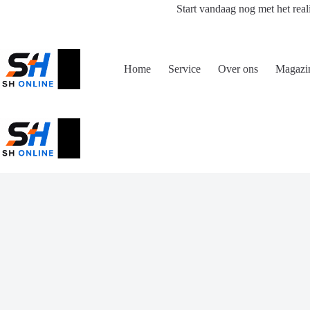
Ga
Start vandaag nog met het real
naar
de
inhoud
Home
Service
Over ons
Magazi