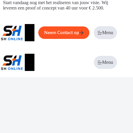
Ga
Start vandaag nog met het realiseren van jouw visie. Wij
naar
leveren een proof of concept van 40 uur voor € 2.500.
de
inhoud
Home
Service
Over ons
Menu
Magazi
Neem Contact op
Menu