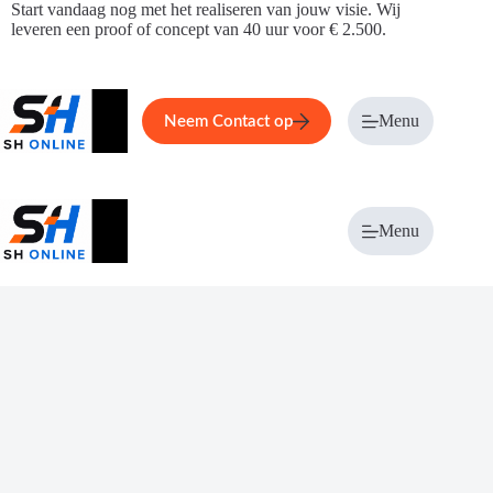
Ga
Start vandaag nog met het realiseren van jouw visie. Wij
naar
leveren een proof of concept van 40 uur voor € 2.500.
de
inhoud
Home
Service
Over ons
Menu
Magazi
Neem Contact op
Menu