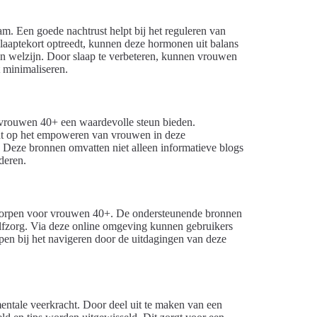
am. Een goede nachtrust helpt bij het reguleren van
laaptekort optreedt, kunnen deze hormonen uit balans
an welzijn. Door slaap te verbeteren, kunnen vrouwen
t minimaliseren.
 vrouwen 40+ een waardevolle steun bieden.
icht op het empoweren van vrouwen in deze
 Deze bronnen omvatten niet alleen informatieve blogs
deren.
ontworpen voor vrouwen 40+. De ondersteunende bronnen
zelfzorg. Via deze online omgeving kunnen gebruikers
pen bij het navigeren door de uitdagingen van deze
entale veerkracht. Door deel uit te maken van een