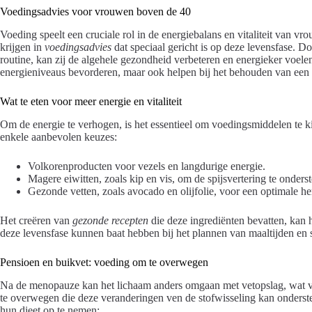
Voedingsadvies voor vrouwen boven de 40
Voeding speelt een cruciale rol in de energiebalans en vitaliteit van vr
krijgen in
voedingsadvies
dat speciaal gericht is op deze levensfase. Do
routine, kan zij de algehele gezondheid verbeteren en energieker voelen
energieniveaus bevorderen, maar ook helpen bij het behouden van een
Wat te eten voor meer energie en vitaliteit
Om de energie te verhogen, is het essentieel om voedingsmiddelen te kie
enkele aanbevolen keuzes:
Volkorenproducten voor vezels en langdurige energie.
Magere eiwitten, zoals kip en vis, om de spijsvertering te onders
Gezonde vetten, zoals avocado en olijfolie, voor een optimale he
Het creëren van
gezonde recepten
die deze ingrediënten bevatten, kan h
deze levensfase kunnen baat hebben bij het plannen van maaltijden en s
Pensioen en buikvet: voeding om te overwegen
Na de menopauze kan het lichaam anders omgaan met vetopslag, wat vaa
te overwegen die deze veranderingen ven de stofwisseling kan onder
hun dieet op te nemen: