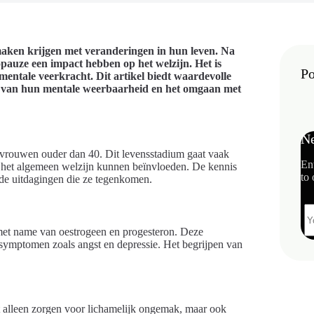
maken krijgen met veranderingen in hun leven. Na
auze een impact hebben op het welzijn. Het is
Po
mentale veerkracht. Dit artikel biedt waardevolle
en van hun mentale weerbaarheid en het omgaan met
Ne
n vrouwen ouder dan 40. Dit levensstadium gaat vaak
En
 het algemeen welzijn kunnen beïnvloeden. De kennis
to 
de uitdagingen die ze tegenkomen.
met name van oestrogeen en progesteron. Deze
symptomen zoals angst en depressie. Het begrijpen van
 alleen zorgen voor lichamelijk ongemak, maar ook