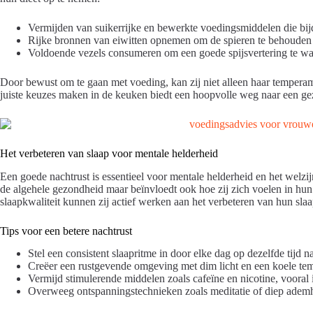
Vermijden van suikerrijke en bewerkte voedingsmiddelen die bij
Rijke bronnen van eiwitten opnemen om de spieren te behouden e
Voldoende vezels consumeren om een goede spijsvertering te w
Door bewust om te gaan met voeding, kan zij niet alleen haar tempera
juiste keuzes maken in de keuken biedt een hoopvolle weg naar een gez
Het verbeteren van slaap voor mentale helderheid
Een goede nachtrust is essentieel voor mentale helderheid en het welzi
de algehele gezondheid maar beïnvloedt ook hoe zij zich voelen in hun
slaapkwaliteit kunnen zij actief werken aan het verbeteren van hun slaa
Tips voor een betere nachtrust
Stel een consistent slaapritme in door elke dag op dezelfde tijd n
Creëer een rustgevende omgeving met dim licht en een koele temp
Vermijd stimulerende middelen zoals cafeïne en nicotine, vooral 
Overweeg ontspanningstechnieken zoals meditatie of diep ademh