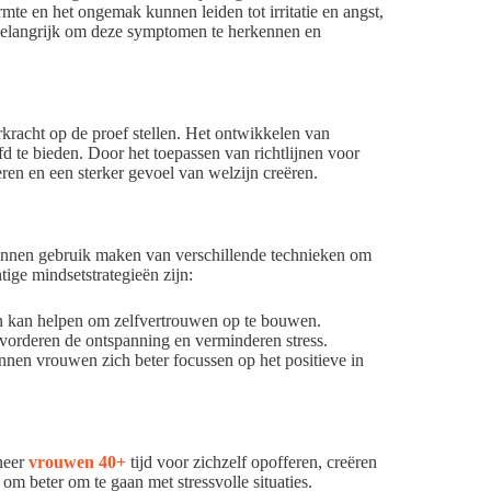
te en het ongemak kunnen leiden tot irritatie en angst,
belangrijk om deze symptomen te herkennen en
racht op de proef stellen. Het ontwikkelen van
d te bieden. Door het toepassen van richtlijnen voor
ren en een sterker gevoel van welzijn creëren.
kunnen gebruik maken van verschillende technieken om
ige mindsetstrategieën zijn:
en kan helpen om zelfvertrouwen op te bouwen.
orderen de ontspanning en verminderen stress.
nnen vrouwen zich beter focussen op het positieve in
neer
vrouwen 40+
tijd voor zichzelf opofferen, creëren
m beter om te gaan met stressvolle situaties.