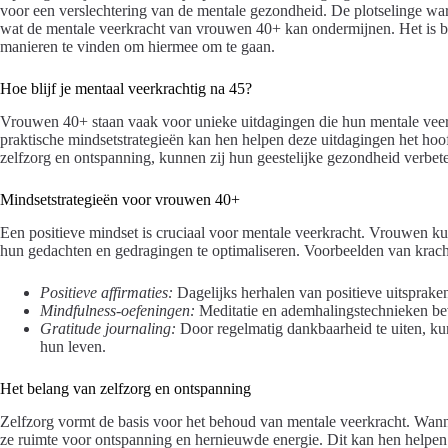
voor een verslechtering van de mentale gezondheid. De plotselinge warm
wat de mentale veerkracht van vrouwen 40+ kan ondermijnen. Het is 
manieren te vinden om hiermee om te gaan.
Hoe blijf je mentaal veerkrachtig na 45?
Vrouwen 40+ staan vaak voor unieke uitdagingen die hun mentale veerk
praktische mindsetstrategieën kan hen helpen deze uitdagingen het hoof
zelfzorg en ontspanning, kunnen zij hun geestelijke gezondheid verbete
Mindsetstrategieën voor vrouwen 40+
Een positieve mindset is cruciaal voor mentale veerkracht. Vrouwen 
hun gedachten en gedragingen te optimaliseren. Voorbeelden van kracht
Positieve affirmaties:
Dagelijks herhalen van positieve uitsprak
Mindfulness-oefeningen:
Meditatie en ademhalingstechnieken bev
Gratitude journaling:
Door regelmatig dankbaarheid te uiten, ku
hun leven.
Het belang van zelfzorg en ontspanning
Zelfzorg vormt de basis voor het behoud van mentale veerkracht. Wan
ze ruimte voor ontspanning en hernieuwde energie. Dit kan hen helpen o