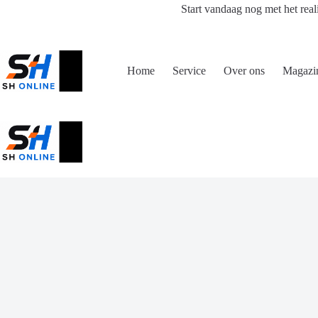
Ga
Start vandaag nog met het real
naar
de
inhoud
Home
Service
Over ons
Magazi