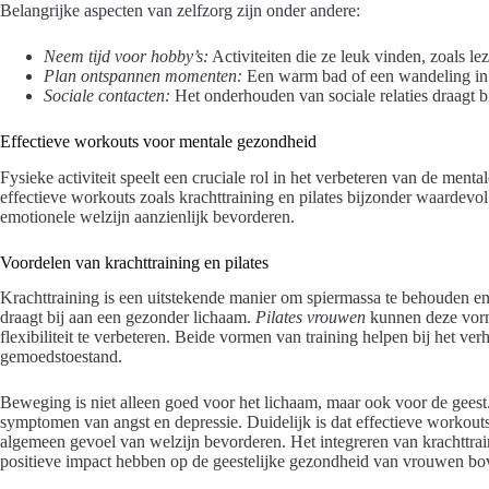
Belangrijke aspecten van zelfzorg zijn onder andere:
Neem tijd voor hobby’s:
Activiteiten die ze leuk vinden, zoals lez
Plan ontspannen momenten:
Een warm bad of een wandeling in 
Sociale contacten:
Het onderhouden van sociale relaties draagt bi
Effectieve workouts voor mentale gezondheid
Fysieke activiteit speelt een cruciale rol in het verbeteren van de men
effectieve workouts zoals krachttraining en pilates bijzonder waardevo
emotionele welzijn aanzienlijk bevorderen.
Voordelen van krachttraining en pilates
Krachttraining is een uitstekende manier om spiermassa te behouden en v
draagt bij aan een gezonder lichaam.
Pilates vrouwen
kunnen deze vorm
flexibiliteit te verbeteren. Beide vormen van training helpen bij het ve
gemoedstoestand.
Beweging is niet alleen goed voor het lichaam, maar ook voor de gee
symptomen van angst en depressie. Duidelijk is dat effectieve workout
algemeen gevoel van welzijn bevorderen. Het integreren van krachttrain
positieve impact hebben op de geestelijke gezondheid van vrouwen bo