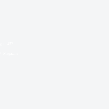
ig na 45?
Magazine