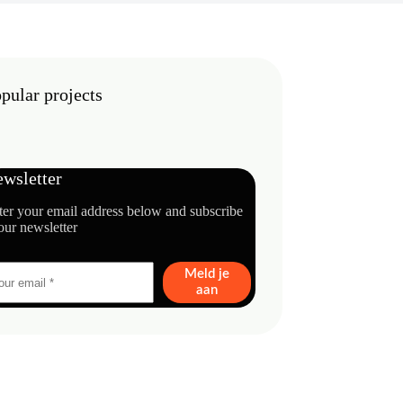
pular projects
wsletter
ter your email address below and subscribe
our newsletter
Meld je
aan