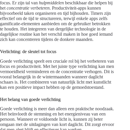
focus. Er zijn tal van
hulpmiddelen
beschikbaar die helpen bij
het
concentratie verbeteren
. Productiviteit-apps kunnen
bijvoorbeeld taken organiseren en tijd bijhouden. Timers zijn
effectief om de tijd te structureren, terwijl enkele apps zelfs
gamificatie-elementen aanbieden om de gebruiker betrokken
te houden. Het integreren van dergelijke technologie in de
dagelijkse routine kan het verschil maken in hoe goed iemand
zich kan concentreren tijdens de donkere maanden.
Verlichting: de sleutel tot focus
Goede verlichting speelt een cruciale rol bij het verbeteren van
focus en productiviteit. Met het juiste type verlichting kan men
vermoeidheid verminderen en de concentratie verhogen. Dit is
vooral belangrijk in de wintermaanden wanneer daglicht
schaars is. Het combineren van natuurlijk licht met kunstlicht
kan een positieve impact hebben op de gemoedstoestand.
Het belang van goede verlichting
Goede verlichting is meer dan alleen een praktische noodzaak.
Het beïnvloedt de stemming en het energieniveau van een
persoon. Wanneer er voldoende licht is, kunnen zij beter
omgaan met de uitdagingen van kort daglicht. Dit zorgt ervoor
dat men alert blijft en effectiever kan werken.