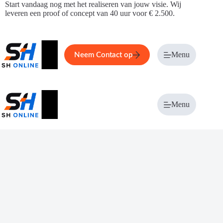
Ga
Start vandaag nog met het realiseren van jouw visie. Wij
naar
leveren een proof of concept van 40 uur voor € 2.500.
de
inhoud
Home
Service
Over ons
Menu
Magazi
Neem Contact op
Menu