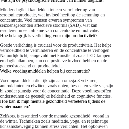
Wat zijn de psychologische effecten van minder daglicht?
Minder daglicht kan leiden tot een vermindering van
serotonineproductie, wat invloed heeft op de stemming en
concentratie. Veel mensen ervaren symptomen van
seizoensgebonden affectieve stoornis (SAD), wat kan
resulteren in een afname van concentratie en motivatie.
Hoe belangrijk is verlichting voor mijn productiviteit?
Goede verlichting is cruciaal voor de productiviteit. Het helpt
vermoeidheid te verminderen en de concentratie te verhogen.
Natuurlijk licht, aangevuld met kunstlicht zoals LED-lampen
en daglichtlampen, kan een positieve invloed hebben op de
gemoedstoestand en productiviteit.
Welke voedingsmiddelen helpen bij concentratie?
Voedingsmiddelen die rijk zijn aan omega-3 vetzuren,
antioxidanten en eiwitten, zoals noten, bessen en vette vis, zijn
bijzonder gunstig voor de concentratie. Deze voedingsstoffen
ondersteunen de geestelijke helderheid en cognitieve functies.
Hoe kan ik mijn mentale gezondheid verbeteren tijdens de
wintermaanden?
Zelfzorg is essentieel voor de mentale gezondheid, vooral in
de winter. Technieken zoals meditatie, yoga, en regelmatige
lichaamsbeweging kunnen stress verlichten. Het opbouwen