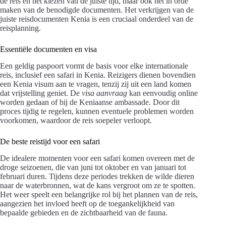
de reis en het kiezen van de juiste tijd, maar ook het in orde
maken van de benodigde documenten. Het verkrijgen van de
juiste reisdocumenten Kenia is een cruciaal onderdeel van de
reisplanning.
Essentiële documenten en visa
Een geldig paspoort vormt de basis voor elke internationale
reis, inclusief een safari in Kenia. Reizigers dienen bovendien
een Kenia visum aan te vragen, tenzij zij uit een land komen
dat vrijstelling geniet. De
visa aanvraag
kan eenvoudig online
worden gedaan of bij de Keniaanse ambassade. Door dit
proces tijdig te regelen, kunnen eventuele problemen worden
voorkomen, waardoor de reis soepeler verloopt.
De beste reistijd voor een safari
De idealere momenten voor een safari komen overeen met de
droge seizoenen, die van juni tot oktober en van januari tot
februari duren. Tijdens deze periodes trekken de wilde dieren
naar de waterbronnen, wat de kans vergroot om ze te spotten.
Het weer speelt een belangrijke rol bij het plannen van de reis,
aangezien het invloed heeft op de toegankelijkheid van
bepaalde gebieden en de zichtbaarheid van de fauna.