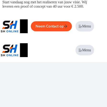
Ga
Start vandaag nog met het realiseren van jouw visie. Wij
naar
leveren een proof of concept van 40 uur voor € 2.500.
de
inhoud
Home
Service
Over ons
Menu
Magazi
Neem Contact op
Menu