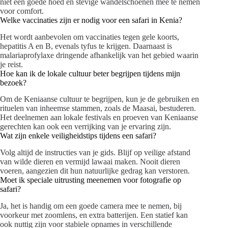
niet een goede hoed en stevige wandelschoenen mee te nemen
voor comfort.
Welke vaccinaties zijn er nodig voor een safari in Kenia?
Het wordt aanbevolen om vaccinaties tegen gele koorts,
hepatitis A en B, evenals tyfus te krijgen. Daarnaast is
malariaprofylaxe dringende afhankelijk van het gebied waarin
je reist.
Hoe kan ik de lokale cultuur beter begrijpen tijdens mijn
bezoek?
Om de Keniaanse cultuur te begrijpen, kun je de gebruiken en
rituelen van inheemse stammen, zoals de Maasai, bestuderen.
Het deelnemen aan lokale festivals en proeven van Keniaanse
gerechten kan ook een verrijking van je ervaring zijn.
Wat zijn enkele veiligheidstips tijdens een safari?
Volg altijd de instructies van je gids. Blijf op veilige afstand
van wilde dieren en vermijd lawaai maken. Nooit dieren
voeren, aangezien dit hun natuurlijke gedrag kan verstoren.
Moet ik speciale uitrusting meenemen voor fotografie op
safari?
Ja, het is handig om een goede camera mee te nemen, bij
voorkeur met zoomlens, en extra batterijen. Een statief kan
ook nuttig zijn voor stabiele opnames in verschillende